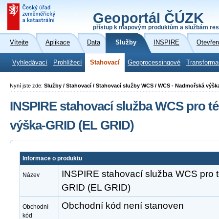
Geoportál ČÚZK
přístup k mapovým produktům a službám res
Vítejte
Aplikace
Data
Služby
INSPIRE
Otevřen
Vyhledávací
Prohlížecí
Stahovací
Geoprocessingové
Transforma
Nyní jste zde:
Služby / Stahovací / Stahovací služby WCS / WCS - Nadmořská výšk
INSPIRE stahovací služba WCS pro 
výška-GRID (EL GRID)
Informace o produktu
INSPIRE stahovací služba WCS pro 
Název
GRID (EL GRID)
Obchodní kód není stanoven
Obchodní
kód