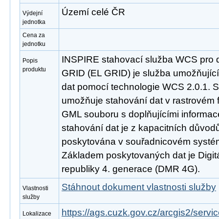
Území celé ČR
Výdejní
jednotka
Cena za
jednotku
INSPIRE stahovací služba WCS pro 
Popis
produktu
GRID (EL GRID) je služba umožňujíc
dat pomocí technologie WCS 2.0.1. S
umožňuje stahování dat v rastrovém 
GML souboru s doplňujícími informa
stahování dat je z kapacitních důvo
poskytována v souřadnicovém syst
Základem poskytovaných dat je Digitá
republiky 4. generace (DMR 4G).
Stáhnout dokument vlastnosti služby
Vlastnosti
služby
https://ags.cuzk.gov.cz/arcgis2/se
Lokalizace