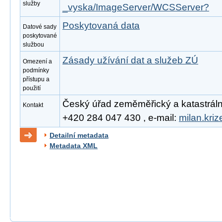
služby
_vyska/ImageServer/WCSServer?
Poskytovaná data
Datové sady
poskytované
službou
Zásady užívání dat a služeb ZÚ
Omezení a
podmínky
přístupu a
použití
Český úřad zeměměřický a katastrální, 
Kontakt
+420 284 047 430 , e-mail:
milan.kri
Detailní metadata
Metadata XML