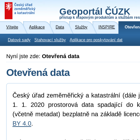
Geoportál ČÚZK
přístup k mapovým produktům a službám res
Vítejte
Aplikace
Data
Služby
INSPIRE
Otevřen
Datové sady
Stahovací služby
Aplikace pro poskytování dat
Nyní jste zde:
Otevřená data
Otevřená data
Český úřad zeměměřický a katastrální (dále 
1. 1. 2020 prostorová data spadající do 
(včetně metadat) bezplatně na základě licen
BY 4.0
.