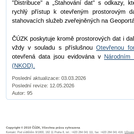
"Distribuce" a „Stahování dat" s odkazy, k
rychlý přístup k otevřeným prostorovým d
stahovacích služeb zveřejněných na Geoport
ČÚZK poskytuje kromě prostorových dat i dal
vždy v souladu s příslušnou
Otevřenou fo
otevřená data jsou evidována v
Národním 
(NKOD).
Poslední aktualizace: 03.03.2026
Poslední revize:
12.05.2026
Autor: 95
Copyright © 2010 ČÚZK, Všechna práva vyhrazena
Kontakt: Pod sídlištěm 9/1800, 182 11 Praha 8, tel.: +420 284 041 111, fax: +420 284 041 416,
Uživate