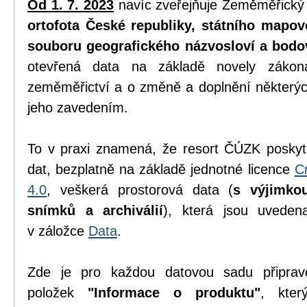
Od 1. 7. 2023
navíc zveřejňuje Zeměměřický
ortofota České republiky, státního mapov
souboru geografického názvosloví a bodo
otevřená data na základě novely zák
zeměměřictví a o změně a doplnění některýc
jeho zavedením.
To v praxi znamená, že resort ČÚZK poskyt
dat, bezplatně na základě jednotné licence
C
4.0
, veškerá prostorová data (
s výjimko
snímků a archiválií
), která jsou uvede
v záložce
Data
.
Zde je pro každou datovou sadu připrav
položek
"Informace o produktu"
, kter