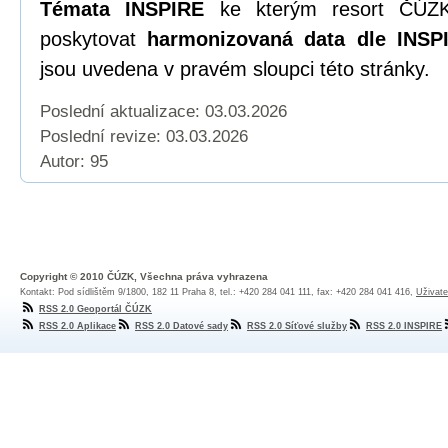
Témata INSPIRE
ke kterým resort ČÚZK
poskytovat
harmonizovaná data dle INSPI
jsou uvedena v pravém sloupci této stránky.
Poslední aktualizace: 03.03.2026
Poslední revize:
03.03.2026
Autor: 95
Copyright © 2010 ČÚZK, Všechna práva vyhrazena
Kontakt: Pod sídlištěm 9/1800, 182 11 Praha 8, tel.: +420 284 041 111, fax: +420 284 041 416,
Uživate
RSS 2.0 Geoportál ČÚZK
RSS 2.0 Aplikace
RSS 2.0 Datové sady
RSS 2.0 Síťové služby
RSS 2.0 INSPIRE