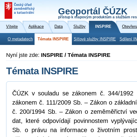
Geoportál ČÚZK
přístup k mapovým produktům a službám res
Vítejte
Aplikace
Data
Služby
INSPIRE
Otevřen
O metadatech
Témata INSPIRE
Síťové služby INSPIRE
Sdílení I
Nyní jste zde:
INSPIRE / Témata INSPIRE
Témata INSPIRE
ČÚZK v souladu se zákonem č. 344/1992 Sb
zákonem č. 111/2009 Sb. – Zákon o základní
č. 200/1994 Sb. – Zákon o zeměměřictví ve
dat, které odpovídají povinnostem vyplývaj
Sb. o právu na informace o životním pros