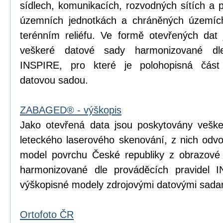
sídlech, komunikacích, rozvodných sítích a 
územních jednotkách a chráněných územích
terénním reliéfu. Ve formě otevřených dat 
veškeré datové sady harmonizované dle
INSPIRE, pro které je polohopisná čá
datovou sadou.
ZABAGED® - výškopis
Jako otevřená data jsou poskytovány vešk
leteckého laserového skenování, z nich odvoz
model povrchu České republiky z obrazové
harmonizované dle prováděcích pravidel I
výškopisné modely zdrojovými datovými sada
Ortofoto ČR