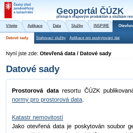
Geoportál ČÚZK
přístup k mapovým produktům a službám res
Vítejte
Aplikace
Data
Služby
INSPIRE
Otevřen
Datové sady
Stahovací služby
Aplikace pro poskytování dat
Nyní jste zde:
Otevřená data / Datové sady
Datové sady
Prostorová data
resortu ČÚZK publikova
normy pro prostorová data
.
Katastr nemovitostí
Jako otevřená data je poskytován soubor geo