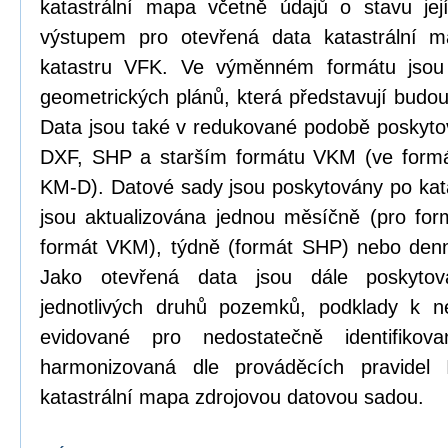
katastrální mapa včetně údajů o stavu její
výstupem pro otevřená data katastrální 
katastru VFK. Ve výměnném formátu jsou
geometrických plánů, která představují budou
Data jsou také v redukované podobě poskyt
DXF, SHP a starším formátu VKM (ve formá
KM-D). Datové sady jsou poskytovány po kat
jsou aktualizována jednou měsíčně (pro form
formát VKM), týdně (formát SHP) nebo den
Jako otevřená data jsou dále poskytová
jednotlivých druhů pozemků, podklady k n
evidované pro nedostatečně identifikov
harmonizovaná dle prováděcích pravidel
katastrální mapa zdrojovou datovou sadou.