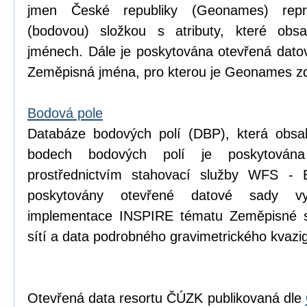
jmen České republiky (Geonames) repr
(bodovou) složkou s atributy, které obsa
jménech. Dále je poskytována otevřená dat
Zeměpisná jména, pro kterou je Geonames zd
Bodová pole
Databáze bodových polí (DBP), která obsa
bodech bodových polí je poskytován
prostřednictvím stahovací služby WFS - 
poskytovány otevřené datové sady v
implementace INSPIRE tématu Zeměpisné s
sítí a data podrobného gravimetrického kva
Otevřená data resortu ČÚZK publikovaná dle