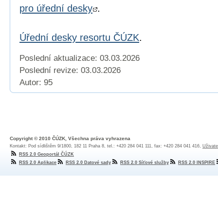
pro úřední desky
.
Úřední desky resortu ČÚZK
.
Poslední aktualizace: 03.03.2026
Poslední revize:
03.03.2026
Autor: 95
Copyright © 2010 ČÚZK, Všechna práva vyhrazena
Kontakt: Pod sídlištěm 9/1800, 182 11 Praha 8, tel.: +420 284 041 111, fax: +420 284 041 416,
Uživate
RSS 2.0 Geoportál ČÚZK
RSS 2.0 Aplikace
RSS 2.0 Datové sady
RSS 2.0 Síťové služby
RSS 2.0 INSPIRE