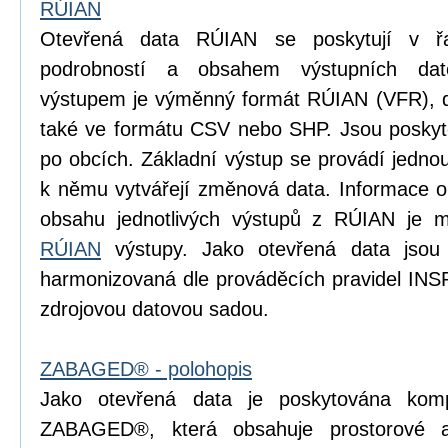
RÚIAN
Otevřená data RÚIAN se poskytují v řad
podrobností a obsahem výstupních dat
výstupem je výměnný formát RÚIAN (VFR), dí
také ve formátu CSV nebo SHP. Jsou poskyto
po obcích. Základní výstup se provádí jedn
k němu vytvářejí změnová data. Informace o p
obsahu jednotlivých výstupů z RÚIAN je m
RÚIAN
výstupy. Jako otevřená data jsou
harmonizovaná dle prováděcích pravidel INS
zdrojovou datovou sadou.
ZABAGED® - polohopis
Jako otevřená data je poskytována komp
ZABAGED®, která obsahuje prostorové 