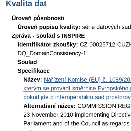
Kvalita dat
Úroveň působnosti
Úroveň popisu kvality:
série datových sad
Zpráva - soulad s INSPIRE
Identifikátor zkoušky:
CZ-00025712-CUZ
DQ_DomainConsistency-1
Soulad
Specifikace
Název:
Nařízení Komise (EU) č. 1089/201
kterým se provádí směrnice Evropského 
pokud jde o interoperabilitu sad prostoro
Alternativní název:
COMMISSION REGUL
23 November 2010 implementing Directiv
Parliament and of the Council as regards i