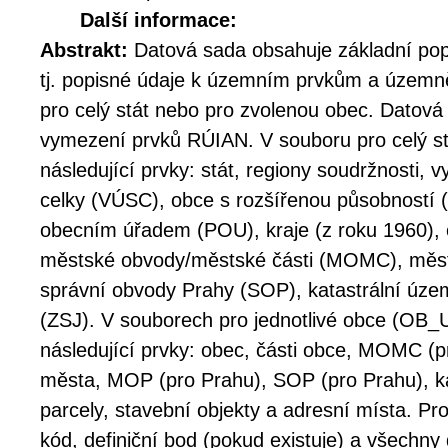
Další informace:
Abstrakt:
Datová sada obsahuje základní po
tj. popisné údaje k územním prvkům a územ
pro celý stát nebo pro zvolenou obec. Datov
vymezení prvků RÚIAN. V souboru pro celý s
následující prvky: stát, regiony soudržnosti
celky (VÚSC), obce s rozšířenou působností
obecním úřadem (POU), kraje (z roku 1960), o
městské obvody/městské části (MOMC), měs
správní obvody Prahy (SOP), katastrální územ
(ZSJ). V souborech pro jednotlivé obce (OB
následující prvky: obec, části obce, MOMC (p
města, MOP (pro Prahu), SOP (pro Prahu), kat
parcely, stavební objekty a adresní místa. Pr
kód, definiční bod (pokud existuje) a všechny