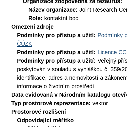
Organizace zodpovědná za tezaurus:
Název organizace:
Joint Research Ce
Role:
kontaktní bod
Omezení zdroje
Podmínky pro přístup a užití:
Podmínky p
ČÚZK
Podmínky pro přístup a užití:
Licence CC
Podmínky pro přístup a užití:
Veřejný pří
poskytován v souladu s vyhláškou č. 359/20
identifikace, adres a nemovitostí a zákone
informace o životním prostředí.
Data evidovaná v Národním katalogu otev
Typ prostorové reprezentace:
vektor
Prostorové rozlišení
Odpovídající měřítko