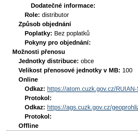
Dodatečné informace:
Role:
distributor
Způsob objednání
Poplatky:
Bez poplatků
Pokyny pro objednání:
Možnosti přenosu
Jednotky distribuce:
obce
Velikost přenosové jednotky v MB:
100
Online
Odkaz:
https://atom.cuzk.gov.cz/RUIA
Protokol:
Odkaz:
https://ags.cuzk.gov.cz/geoprohl
Protokol:
Offline