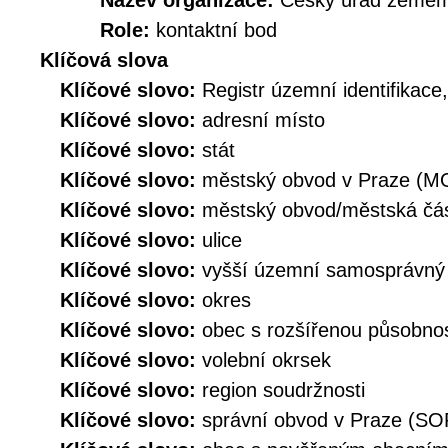
Název organizace:
Český úřad zeměmě
Role:
kontaktní bod
Klíčová slova
Klíčové slovo:
Registr územní identifikace
Klíčové slovo:
adresní místo
Klíčové slovo:
stát
Klíčové slovo:
městský obvod v Praze (M
Klíčové slovo:
městský obvod/městská č
Klíčové slovo:
ulice
Klíčové slovo:
vyšší územní samosprávný
Klíčové slovo:
okres
Klíčové slovo:
obec s rozšířenou působno
Klíčové slovo:
volební okrsek
Klíčové slovo:
region soudržnosti
Klíčové slovo:
správní obvod v Praze (SO