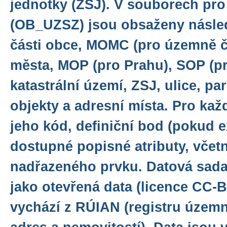
jednotky (ZSJ). V souborech pro
(OB_UZSZ) jsou obsaženy násled
části obce, MOMC (pro územně č
města, MOP (pro Prahu), SOP (pr
katastrální území, ZSJ, ulice, pa
objekty a adresní místa. Pro kaž
jeho kód, definiční bod (pokud e
dostupné popisné atributy, včet
nadřazeného prvku. Datová sada
jako otevřená data (licence CC-B
vychází z RÚIAN (registru územní