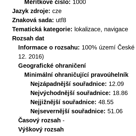
Měřítkové číslo:
1000
Jazyk zdroje:
cze
Znaková sada:
utf8
Tematická kategorie:
lokalizace, navigace
Rozsah dat
Informace o rozsahu:
100% území České Re
12. 2016)
Geografické ohraničení
Minimální ohraničující pravoúhelník
Nejzápadnější souřadnice:
12.09
Nejvýchodnější souřadnice:
18.86
Nejjižnější souřadnice:
48.55
Nejsevernější souřadnice:
51.06
Časový rozsah
-
Výškový rozsah