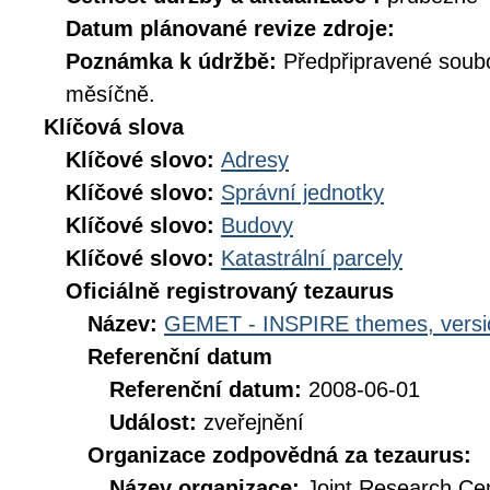
Datum plánované revize zdroje:
Poznámka k údržbě:
Předpřipravené soub
měsíčně.
Klíčová slova
Klíčové slovo:
Adresy
Klíčové slovo:
Správní jednotky
Klíčové slovo:
Budovy
Klíčové slovo:
Katastrální parcely
Oficiálně registrovaný tezaurus
Název:
GEMET - INSPIRE themes, versi
Referenční datum
Referenční datum:
2008-06-01
Událost:
zveřejnění
Organizace zodpovědná za tezaurus:
Název organizace:
Joint Research Ce