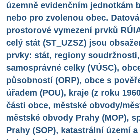
územně evidenčním jednotkám bu
nebo pro zvolenou obec. Datov
prostorové vymezení prvků RÚI
celý stát (ST_UZSZ) jsou obsaže
prvky: stát, regiony soudržnosti
samosprávné celky (VÚSC), obce
působností (ORP), obce s pově
úřadem (POU), kraje (z roku 1960
části obce, městské obvody/měs
městské obvody Prahy (MOP), s
Prahy (SOP), katastrální území a 