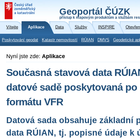
Geoportál ČÚZK
přístup k mapovým produktům a službám res
Vítejte
Aplikace
Data
Služby
INSPIRE
Otevřen
Poskytování geodat
Katastr nemovitostí
RÚIAN
DMVS
Geodetické ap
Nyní jste zde:
Aplikace
Současná stavová data RÚIAN
datové sadě poskytovaná po 
formátu VFR
Datová sada obsahuje základní 
data RÚIAN, tj. popisné údaje 