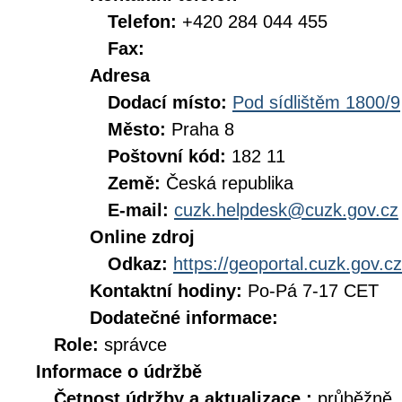
Telefon:
+420 284 044 455
Fax:
Adresa
Dodací místo:
Pod sídlištěm 1800/9
Město:
Praha 8
Poštovní kód:
182 11
Země:
Česká republika
E-mail:
cuzk.helpdesk@cuzk.gov.cz
Online zdroj
Odkaz:
https://geoportal.cuzk.gov.cz
Kontaktní hodiny:
Po-Pá 7-17 CET
Dodatečné informace:
Role:
správce
Informace o údržbě
Četnost údržby a aktualizace :
průběžně