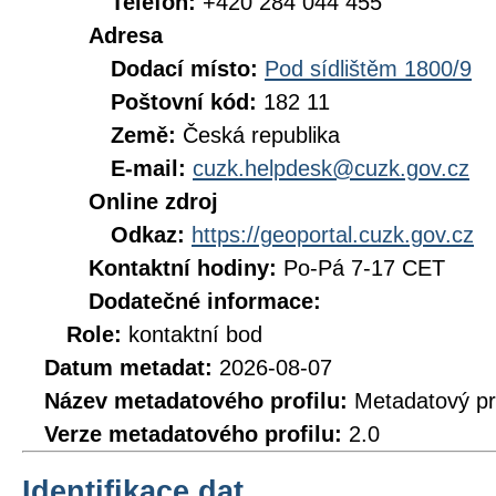
Telefon:
+420 284 044 455
Adresa
Dodací místo:
Pod sídlištěm 1800/9
Poštovní kód:
182 11
Země:
Česká republika
E-mail:
cuzk.helpdesk@cuzk.gov.cz
Online zdroj
Odkaz:
https://geoportal.cuzk.gov.cz
Kontaktní hodiny:
Po-Pá 7-17 CET
Dodatečné informace:
Role:
kontaktní bod
Datum metadat:
2026-08-07
Název metadatového profilu:
Metadatový pr
Verze metadatového profilu:
2.0
Identifikace dat