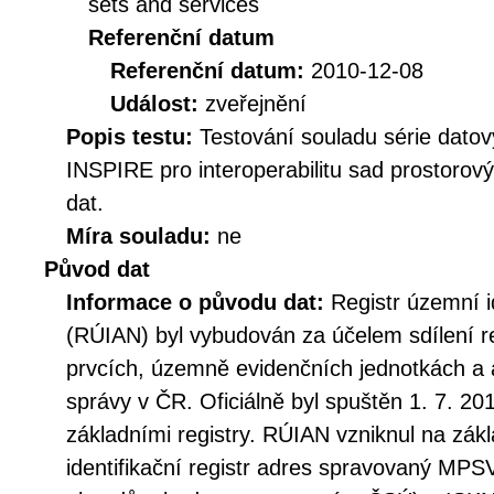
sets and services
Referenční datum
Referenční datum:
2010-12-08
Událost:
zveřejnění
Popis testu:
Testování souladu série datov
INSPIRE pro interoperabilitu sad prostorov
dat.
Míra souladu:
ne
Původ dat
Informace o původu dat:
Registr územní i
(RÚIAN) byl vybudován za účelem sdílení r
prvcích, územně evidenčních jednotkách a 
správy v ČR. Oficiálně byl spuštěn 1. 7. 20
základními registry. RÚIAN vzniknul na zá
identifikační registr adres spravovaný MPSV