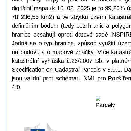
digitální mapa (k 10. 02. 2025 je to 99,20% ú
78 236,55 km2) a ve zbytku území katastrál
definičním bodem (tedy bez hranic a polygonu
hranice obsahují oproti datové sadě INSPIRE
Jedná se o typ hranice, způsob využití úze
na budovu a o mapové značky. Více katastrá
katastrální vyhláška č.26/2007 Sb. v platn
Specification on Cadastral Parcels v 3.0.1. 
jsou validní proti schématu XML pro Rozšířen
4.0.