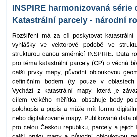
INSPIRE harmonizovaná série 
Katastrální parcely - národní r
Rozšíření má za cíl poskytovat katastrál
vyhlášky ve vektorové podobě ve strukt
strukturou danou směrnicí INSPIRE. Data ro
pro téma katastrální parcely (CP) o věcná b
další prvky mapy, původní obloukovou geome
definičním bodem (ty pouze v oblastech
Vychází z katastrální mapy, která je zá
dílem velkého měřítka, obsahuje body pol
polohopis a popis a může mít formu digitál
nebo digitalizované mapy. Publikovaná data o
pro celou Českou republiku, parcely a jejich
další prvky mapy a původní obloukovou ge