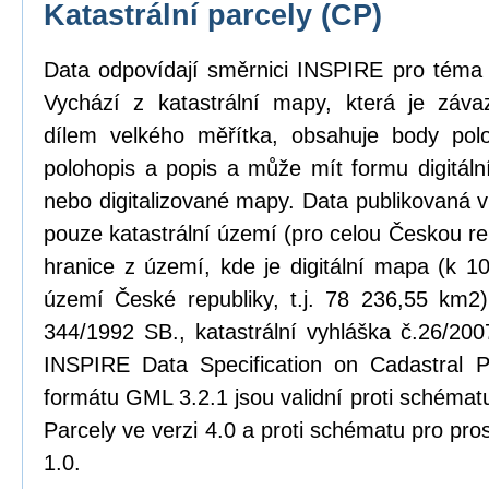
Katastrální parcely (CP)
Data odpovídají směrnici INSPIRE pro téma k
Vychází z katastrální mapy, která je zá
dílem velkého měřítka, obsahuje body pol
polohopis a popis a může mít formu digitál
nebo digitalizované mapy. Data publikovaná 
pouze katastrální území (pro celou Českou rep
hranice z území, kde je digitální mapa (k 1
území České republiky, t.j. 78 236,55 km2)
344/1992 SB., katastrální vyhláška č.26/20
INSPIRE Data Specification on Cadastral P
formátu GML 3.2.1 jsou validní proti schém
Parcely ve verzi 4.0 a proti schématu pro pro
1.0.