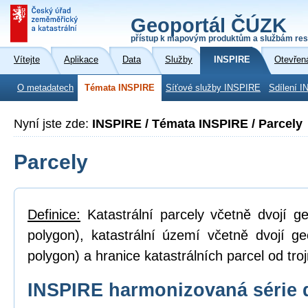
Geoportál ČÚZK
přístup k mapovým produktům a službám res
Vítejte
Aplikace
Data
Služby
INSPIRE
Otevřen
O metadatech
Témata INSPIRE
Síťové služby INSPIRE
Sdílení I
Nyní jste zde:
INSPIRE / Témata INSPIRE / Parcely
Parcely
Definice:
Katastrální parcely včetně dvojí ge
polygon), katastrální území včetně dvojí ge
polygon) a hranice katastrálních parcel od tro
INSPIRE harmonizovaná série 