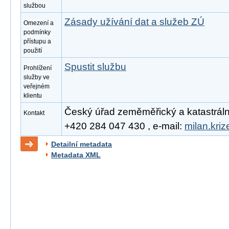
službou
Zásady užívání dat a služeb ZÚ
Omezení a
podmínky
přístupu a
použití
Spustit službu
Prohlížení
služby ve
veřejném
klientu
Český úřad zeměměřický a katastrální, 
Kontakt
+420 284 047 430 , e-mail:
milan.kri
Detailní metadata
Metadata XML