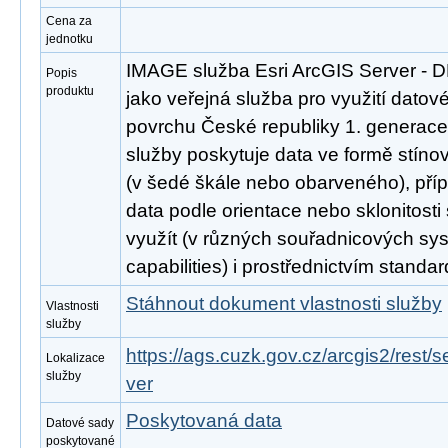
Cena za
jednotku
IMAGE služba Esri ArcGIS Server - 
Popis
produktu
jako veřejná služba pro využití datov
povrchu České republiky 1. generac
služby poskytuje data ve formě stín
(v šedé škále nebo obarveného), pří
data podle orientace nebo sklonitosti
využít (v různých souřadnicových sy
capabilities) i prostřednictvím stand
Stáhnout dokument vlastnosti služby
Vlastnosti
služby
https://ags.cuzk.gov.cz/arcgis2/rest
Lokalizace
služby
ver
Poskytovaná data
Datové sady
poskytované