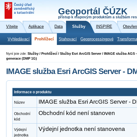
Geoportál ČÚZK
přístup k mapovým produktům a službám res
Vítejte
Aplikace
Data
Služby
INSPIRE
Otevřen
Vyhledávací
Prohlížecí
Stahovací
Geoprocessingové
Transforma
Nyní jste zde:
Služby / Prohlížecí / Služby Esri ArcGIS Server / IMAGE služba AGS 
generace (DMP 1G)
IMAGE služba Esri ArcGIS Server - D
Informace o produktu
IMAGE služba Esri ArcGIS Server -
Název
Obchodní kód není stanoven
Obchodní
kód
Výdejní jednotka není stanovena
Výdejní
jednotka