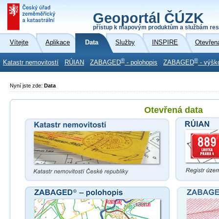
Geoportál ČÚZK
přístup k mapovým produktům a službám res
Vítejte
Aplikace
Data
Služby
INSPIRE
Otevřen
®
®
Katastr nemovitostí
RÚIAN
ZABAGED
- polohopis
ZABAGED
- výšk
Nyní jste zde:
Data
Otevřená data