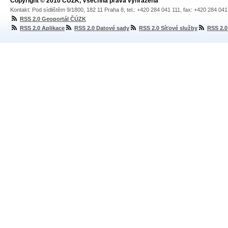
Copyright © 2010 ČÚZK, Všechna práva vyhrazena
Kontakt: Pod sídlištěm 9/1800, 182 11 Praha 8, tel.: +420 284 041 111, fax: +420 284 04
RSS 2.0 Geoportál ČÚZK
RSS 2.0 Aplikace
RSS 2.0 Datové sady
RSS 2.0 Síťové služby
RSS 2.0