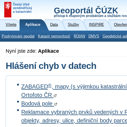
Geoportál ČÚZK
přístup k mapovým produktům a službám res
Vítejte
Aplikace
Data
Služby
INSPIRE
Otevřen
Poskytování geodat
Katastr nemovitostí
RÚIAN
DMVS
Geodetické ap
Nyní jste zde:
Aplikace
Hlášení chyb v datech
®
ZABAGED
, mapy (s výjimkou katastrál
Ortofoto ČR
Bodová pole
Reklamace vybraných prvků vedených v 
objekty, adresy, ulice, definiční body par