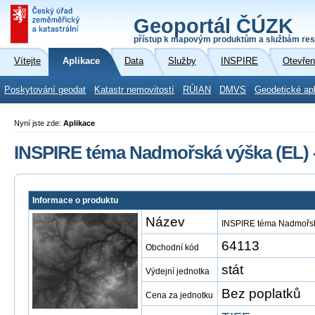
Geoportál ČÚZK
přístup k mapovým produktům a službám res
Vítejte
Aplikace
Data
Služby
INSPIRE
Otevřen
Poskytování geodat
Katastr nemovitostí
RÚIAN
DMVS
Geodetické ap
Nyní jste zde:
Aplikace
INSPIRE téma Nadmořská výška (EL) 
Informace o produktu
Název
INSPIRE téma Nadmořsk
64113
Obchodní kód
stát
Výdejní jednotka
Bez poplatků
Cena za jednotku