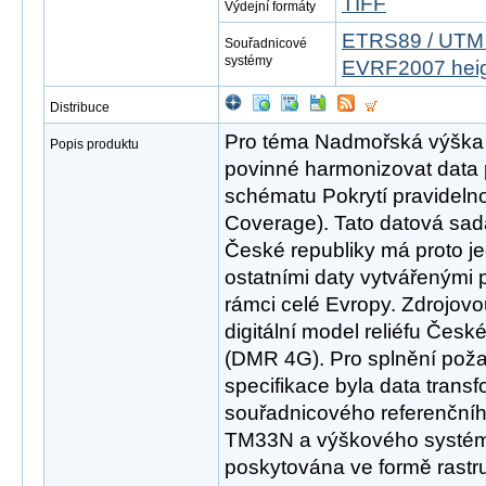
TIFF
Výdejní formáty
ETRS89 / UTM 
Souřadnicové
systémy
EVRF2007 hei
Distribuce
Pro téma Nadmořská výška 
Popis produktu
povinné harmonizovat data 
schématu Pokrytí pravidelnou
Coverage). Tato datová sa
České republiky má proto j
ostatními daty vytvářenými 
rámci celé Evropy. Zdrojov
digitální model reliéfu Česk
(DMR 4G). Pro splnění pož
specifikace byla data trans
souřadnicového referenčn
TM33N a výškového systém
poskytována ve formě rastru 