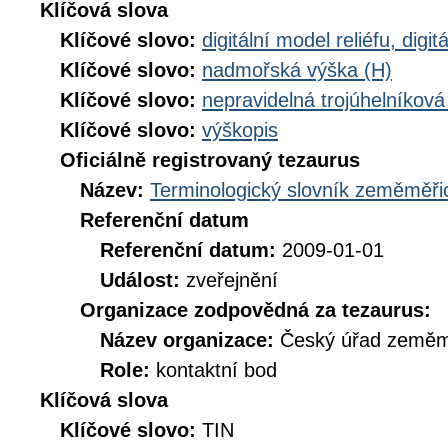
Klíčová slova
Klíčové slovo:
digitální model reliéfu, di
Klíčové slovo:
nadmořská výška (H)
Klíčové slovo:
nepravidelná trojúhelníková
Klíčové slovo:
výškopis
Oficiálně registrovaný tezaurus
Název:
Terminologický slovník zeměměřic
Referenční datum
Referenční datum:
2009-01-01
Událost:
zveřejnění
Organizace zodpovědná za tezaurus:
Název organizace:
Český úřad zeměmě
Role:
kontaktní bod
Klíčová slova
Klíčové slovo:
TIN