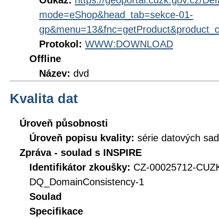
Odkaz:
https://geoportal.cuzk.gov.cz/Def
mode=eShop&head_tab=sekce-01-
gp&menu=13&fnc=getProduct&product_
Protokol:
WWW:DOWNLOAD
Offline
Název:
dvd
Kvalita dat
Úroveň působnosti
Úroveň popisu kvality:
série datových sad
Zpráva - soulad s INSPIRE
Identifikátor zkoušky:
CZ-00025712-CUZK
DQ_DomainConsistency-1
Soulad
Specifikace