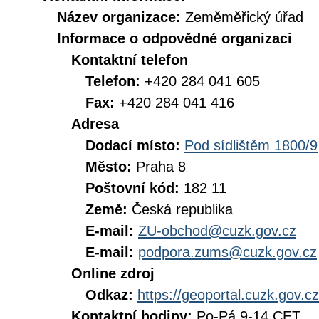
Název organizace:
Zeměměřický úřad
Informace o odpovědné organizaci
Kontaktní telefon
Telefon:
+420 284 041 605
Fax:
+420 284 041 416
Adresa
Dodací místo:
Pod sídlištěm 1800/9
Město:
Praha 8
Poštovní kód:
182 11
Země:
Česká republika
E-mail:
ZU-obchod@cuzk.gov.cz
E-mail:
podpora.zums@cuzk.gov.cz
Online zdroj
Odkaz:
https://geoportal.cuzk.gov.cz
Kontaktní hodiny:
Po-Pá 9-14 CET