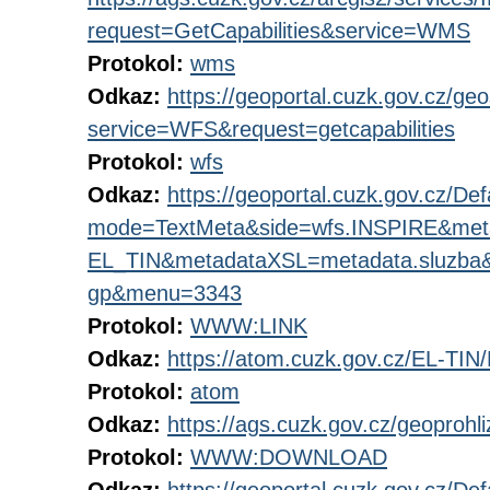
request=GetCapabilities&service=WMS
Protokol:
wms
Odkaz:
https://geoportal.cuzk.gov.cz/geo
service=WFS&request=getcapabilities
Protokol:
wfs
Odkaz:
https://geoportal.cuzk.gov.cz/Def
mode=TextMeta&side=wfs.INSPIRE&me
EL_TIN&metadataXSL=metadata.sluzba&
gp&menu=3343
Protokol:
WWW:LINK
Odkaz:
https://atom.cuzk.gov.cz/EL-TIN
Protokol:
atom
Odkaz:
https://ags.cuzk.gov.cz/geoprohl
Protokol:
WWW:DOWNLOAD