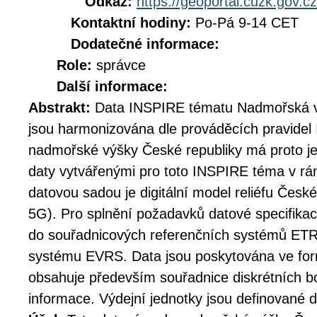
Odkaz:
https://geoportal.cuzk.gov.cz
Kontaktní hodiny:
Po-Pá 9-14 CET
Dodatečné informace:
Role:
správce
Další informace:
Abstrakt:
Data INSPIRE tématu Nadmořská v
jsou harmonizována dle prováděcích pravidel
nadmořské výšky České republiky má proto j
daty vytvářenými pro toto INSPIRE téma v rá
datovou sadou je digitální model reliéfu Čes
5G). Pro splnění požadavků datové specifika
do souřadnicových referenčních systémů E
systému EVRS. Data jsou poskytována ve fo
obsahuje především souřadnice diskrétních b
informace. Výdejní jednotky jsou definované d