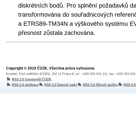
diskrétních bodů. Pro splnění požadavků da
transformována do souřadnicových refer
a ETRS89-TM34N a výškového systému EVRS
přesnost zůstala zachována.
Copyright © 2010 ČÚZK, Všechna práva vyhrazena
Kontakt: Pod sídlištěm 9/1800, 182 11 Praha 8, tel.: +420 284 041 111, fax: +420 284 04
RSS 2.0 Geoportál ČÚZK
RSS 2.0 Aplikace
RSS 2.0 Datové sady
RSS 2.0 Síťové služby
RSS 2.0