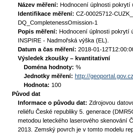
Název měření:
Hodnocení úplnosti pokryt
Identifikace měření:
CZ-00025712-CUZK_
DQ_CompletenessOmission-1
Popis měření:
Hodnocení úplnosti pokrytí
INSPIRE - Nadmořská výška (EL).
Datum a čas měření:
2018-01-12T12:00:0
Výsledek zkoušky – kvantitativní
Doména hodnoty:
%
Jednotky měření:
http://geoportal.gov.c
Hodnota:
100
Původ dat
Informace o původu dat:
Zdrojovou datovo
reliéfu České republiky 5. generace (DMR5G
metodou leteckého laserového skenování Če
2013. Zemský povrch je v tomto modelu re