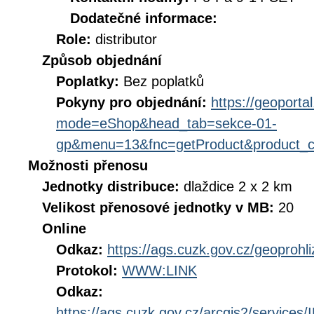
Dodatečné informace:
Role:
distributor
Způsob objednání
Poplatky:
Bez poplatků
Pokyny pro objednání:
https://geoporta
mode=eShop&head_tab=sekce-01-
gp&menu=13&fnc=getProduct&product_
Možnosti přenosu
Jednotky distribuce:
dlaždice 2 x 2 km
Velikost přenosové jednotky v MB:
20
Online
Odkaz:
https://ags.cuzk.gov.cz/geoproh
Protokol:
WWW:LINK
Odkaz:
https://ags.cuzk.gov.cz/arcgis2/servi