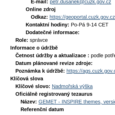
E-mail:
petr.dusanek@cuzk.gov.cz
Online zdroj
Odkaz:
https://geoportal.cuzk.gov.cz
Kontaktní hodiny:
Po-Pá 9-14 CET
Dodatečné informace:
Role:
správce
Informace o údržbě
Četnost údržby a aktualizace :
podle potř
Datum plánované revize zdroje:
Poznámka k údržbě:
https://ags.cuzk.gov
Klíčová slova
Klíčové slovo:
Nadmořská výška
Oficiálně registrovaný tezaurus
Název:
GEMET - INSPIRE themes, versi
Referenční datum