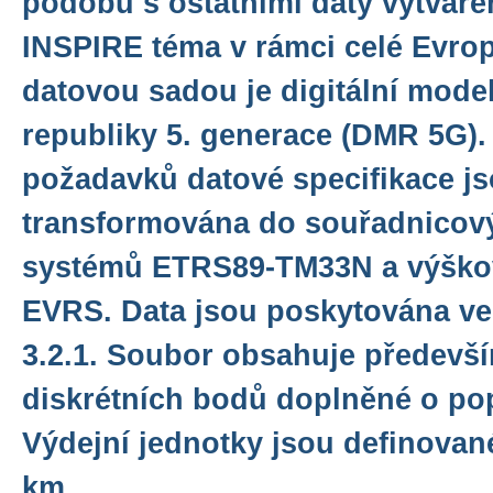
podobu s ostatními daty vytváře
INSPIRE téma v rámci celé Evro
datovou sadou je digitální model
republiky 5. generace (DMR 5G).
požadavků datové specifikace js
transformována do souřadnicový
systémů ETRS89-TM33N a výško
EVRS. Data jsou poskytována v
3.2.1. Soubor obsahuje předevš
diskrétních bodů doplněné o po
Výdejní jednotky jsou definované
km.