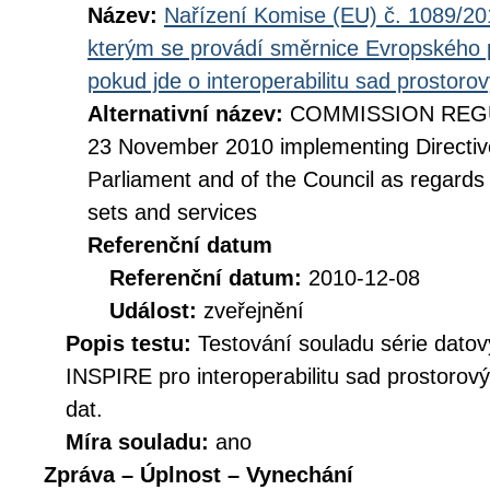
Název:
Nařízení Komise (EU) č. 1089/201
kterým se provádí směrnice Evropského 
pokud jde o interoperabilitu sad prostoro
Alternativní název:
COMMISSION REGUL
23 November 2010 implementing Directiv
Parliament and of the Council as regards i
sets and services
Referenční datum
Referenční datum:
2010-12-08
Událost:
zveřejnění
Popis testu:
Testování souladu série datov
INSPIRE pro interoperabilitu sad prostorov
dat.
Míra souladu:
ano
Zpráva – Úplnost – Vynechání