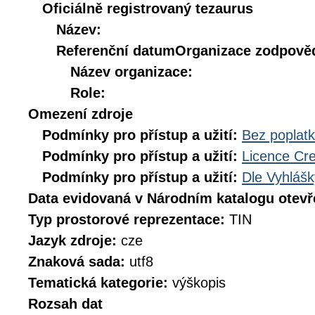
Oficiálně registrovaný tezaurus
Název:
Referenční datum
Organizace zodpověd
Název organizace:
Role:
Omezení zdroje
Podmínky pro přístup a užití:
Bez poplat
Podmínky pro přístup a užití:
Licence Cr
Podmínky pro přístup a užití:
Dle Vyhlášk
Data evidovaná v Národním katalogu otev
Typ prostorové reprezentace:
TIN
Jazyk zdroje:
cze
Znaková sada:
utf8
Tematická kategorie:
výškopis
Rozsah dat