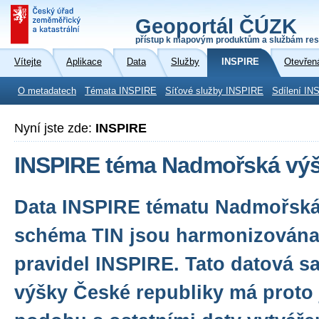
Geoportál ČÚZK
přístup k mapovým produktům a službám res
Vítejte
Aplikace
Data
Služby
INSPIRE
Otevřen
O metadatech
Témata INSPIRE
Síťové služby INSPIRE
Sdílení IN
Nyní jste zde:
INSPIRE
INSPIRE téma Nadmořská výšk
Data INSPIRE tématu Nadmořská 
schéma TIN jsou harmonizována
pravidel INSPIRE. Tato datová 
výšky České republiky má proto