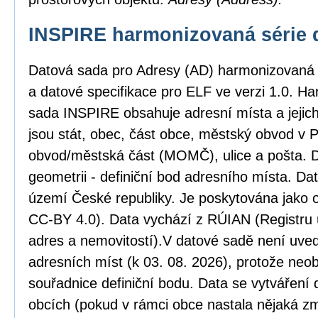
INSPIRE harmonizovaná série 
Datová sada pro Adresy (AD) harmonizovaná
a datové specifikace pro ELF ve verzi 1.0. H
sada INSPIRE obsahuje adresní místa a jejic
jsou stát, obec, část obce, městský obvod v
obvod/městská část (MOMČ), ulice a pošta. D
geometrii - definiční bod adresního místa. Da
území České republiky. Je poskytována jako o
CC-BY 4.0). Data vychází z RÚIAN (Registru ú
adres a nemovitostí).V datové sadě není uved
adresních míst (k 03. 08. 2026), protože neob
souřadnice definiční bodu. Data se vytváření 
obcích (pokud v rámci obce nastala nějaká zm