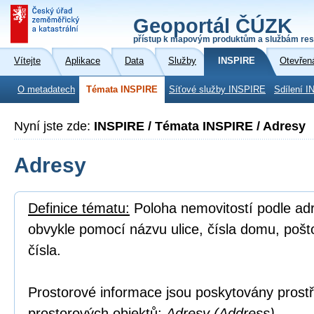
Geoportál ČÚZK
přístup k mapovým produktům a službám res
Vítejte
Aplikace
Data
Služby
INSPIRE
Otevřen
O metadatech
Témata INSPIRE
Síťové služby INSPIRE
Sdílení I
Nyní jste zde:
INSPIRE / Témata INSPIRE / Adresy
Adresy
Definice tématu:
Poloha nemovitostí podle adre
obvykle pomocí názvu ulice, čísla domu, poš
čísla.
Prostorové informace jsou poskytovány prostř
prostorových objektů:
Adresy (Address).