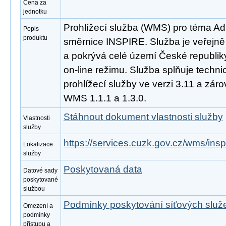
Cena za
jednotku
Prohlížecí služba (WMS) pro téma Ad
Popis
produktu
směrnice INSPIRE. Služba je veřejně
a pokrývá celé území České republik
on-line režimu. Služba splňuje tech
prohlížecí služby ve verzi 3.11 a zá
WMS 1.1.1 a 1.3.0.
Stáhnout dokument vlastnosti služby
Vlastnosti
služby
https://services.cuzk.gov.cz/wms/in
Lokalizace
služby
Poskytovaná data
Datové sady
poskytované
službou
Podmínky poskytování síťových slu
Omezení a
podmínky
přístupu a