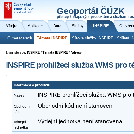
Geoportál ČÚZK
přístup k mapovým produktům a službám res
Vítejte
Aplikace
Data
Služby
INSPIRE
Otevřen
O metadatech
Témata INSPIRE
Síťové služby INSPIRE
Sdílení I
Nyní jste zde:
INSPIRE / Témata INSPIRE / Adresy
INSPIRE prohlížecí služba WMS pro t
Informace o produktu
INSPIRE prohlížecí služba WMS pro 
Název
Obchodní kód není stanoven
Obchodní
kód
Výdejní jednotka není stanovena
Výdejní
jednotka