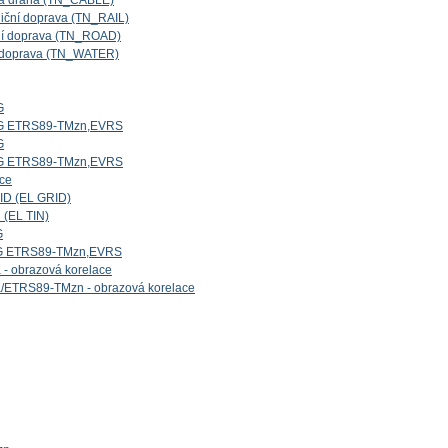
ová dráha (TN_CABLE)
niční doprava (TN_RAIL)
iční doprava (TN_ROAD)
ní doprava (TN_WATER)
G
5G ETRS89-TMzn,EVRS
G
4G ETRS89-TMzn,EVRS
ice
ID (EL GRID)
 (EL TIN)
G
1G ETRS89-TMzn,EVRS
- obrazová korelace
/ETRS89-TMzn - obrazová korelace