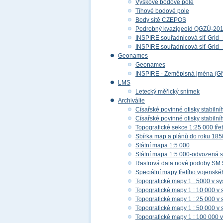
Výškové bodové pole
Tíhové bodové pole
Body sítě CZEPOS
Podrobný kvazigeoid QGZÚ-20
INSPIRE souřadnicová síť Gri
INSPIRE souřadnicová síť Gr
Geonames
Geonames
INSPIRE - Zeměpisná jména (G
LMS
Letecký měřický snímek
Archiválie
Císařské povinné otisky stabilní
Císařské povinné otisky stabilní
Topografické sekce 1:25 000 tř
Sbírka map a plánů do roku 185
Státní mapa 1:5 000
Státní mapa 1:5 000-odvozená s
Rastrová data nové podoby SM 
Speciální mapy třetího vojensk
Topografické mapy 1 : 5000 v s
Topografické mapy 1 : 10 000 v
Topografické mapy 1 : 25 000 v
Topografické mapy 1 : 50 000 v
Topografické mapy 1 : 100 000 