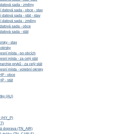
 datová sada - změny
 datová sada - obce - stav
datová sada - stát - stav
í datová sada - změny
 datová sada - obce
 datová sada - stát
rsky - stav
 okrsky
esní místa - po obcích
sní místa - za celý stát
archie prvků - za celý stát
esní místa - volební okrsky
HP - obce
P - stát
tky (AU)
y (HY_P)
ET)
cká doprava (TN_AIR)