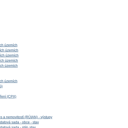
ích územích
ích územích
ních územích
ích územích
ích územích
ích územích
G)
íření (CPX)
es a nemovitostí (RÚIAN) - výstupy
datová sada - obce - stav
datová sada - stát- stav