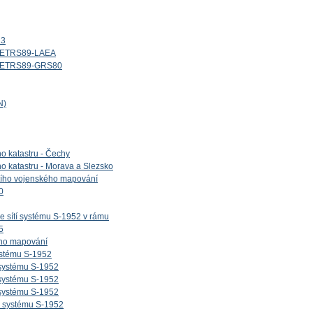
13
d_ETRS89-LAEA
id_ETRS89-GRS80
N)
ho katastru - Čechy
ho katastru - Morava a Slezsko
etího vojenského mapování
0
e sítí systému S-1952 v rámu
5
ého mapování
ystému S-1952
 systému S-1952
 systému S-1952
 systému S-1952
v systému S-1952