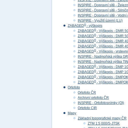
INSPIRE - Dopravní sítě - Lan
INSPIRE - Dopravní sítě - Želez
INSPIRE - Dopravní sítě - Siln
INSPIRE - Dopravní sítě - Vod
INSPIRE - Využití území (LU)
®
ZABAGED
- výškopis
®
ZABAGED
- Výškopis - DMR 5
®
ZABAGED
- Výškopis - DMR 
®
ZABAGED
- Výškopis - DMR 4
®
ZABAGED
- Výškopis - DMR 
®
ZABAGED
- Výškopis - vrstevn
INSPIRE - Nadmořská výška GR
INSPIRE - Nadmořská výška TIN
®
ZABAGED
- Výškopis - DMP 1
®
ZABAGED
- Výškopis - DMP 
®
ZABAGED
- Výškopis - DMPOK 
®
ZABAGED
- Výškopis - DMPOK
Ortofoto
Ortofoto ČR
Archivní ortofoto ČR
INSPIRE - Ortofotosnímky (OI)
Ortofoto CIR
Mapy
Základní topografické mapy ČR
ZTM 1:5 000/S-JTSK