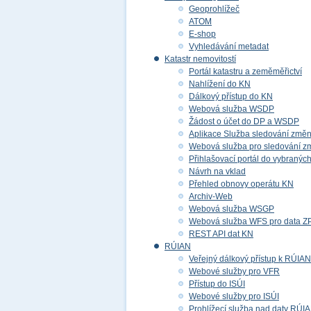
Geoprohlížeč
ATOM
E-shop
Vyhledávání metadat
Katastr nemovitostí
Portál katastru a zeměměřictví
Nahlížení do KN
Dálkový přístup do KN
Webová služba WSDP
Žádost o účet do DP a WSDP
Aplikace Služba sledování změ
Webová služba pro sledování z
Přihlašovací portál do vybraných
Návrh na vklad
Přehled obnovy operátu KN
Archiv-Web
Webová služba WSGP
Webová služba WFS pro data 
REST API dat KN
RÚIAN
Veřejný dálkový přístup k RÚIAN
Webové služby pro VFR
Přístup do ISÚI
Webové služby pro ISÚI
Prohlížecí služba nad daty RÚI