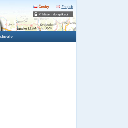
Česky
English
Přihlášení do aplikací
chiválie