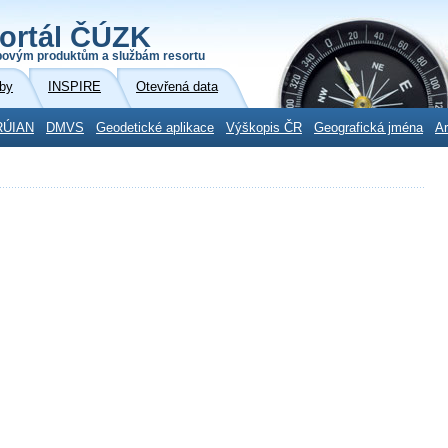
ortál ČÚZK
povým produktům a službám resortu
by
INSPIRE
Otevřená data
RÚIAN
DMVS
Geodetické aplikace
Výškopis ČR
Geografická jména
Ar