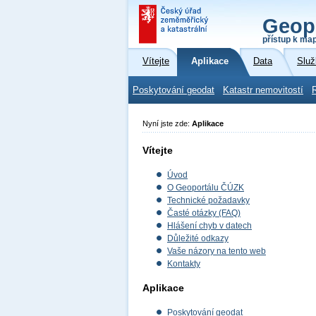
Geop
přístup k ma
Vítejte
Aplikace
Data
Služ
Poskytování geodat
Katastr nemovitostí
Nyní jste zde:
Aplikace
Vítejte
Úvod
O Geoportálu ČÚZK
Technické požadavky
Časté otázky (FAQ)
Hlášení chyb v datech
Důležité odkazy
Vaše názory na tento web
Kontakty
Aplikace
Poskytování geodat