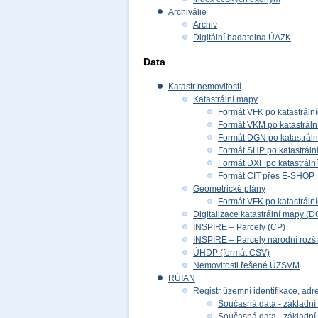
Archiválie
Archiv
Digitální badatelna ÚAZK
Data
Katastr nemovitostí
Katastrální mapy
Formát VFK po katastráln
Formát VKM po katastráln
Formát DGN po katastrál
Formát SHP po katastráln
Formát DXF po katastráln
Formát CIT přes E-SHOP
Geometrické plány
Formát VFK po katastráln
Digitalizace katastrální mapy (D
INSPIRE – Parcely (CP)
INSPIRE – Parcely národní rozš
ÚHDP (formát CSV)
Nemovitosti řešené ÚZSVM
RÚIAN
Registr územní identifikace, adr
Současná data - základní 
Současná data - základní 