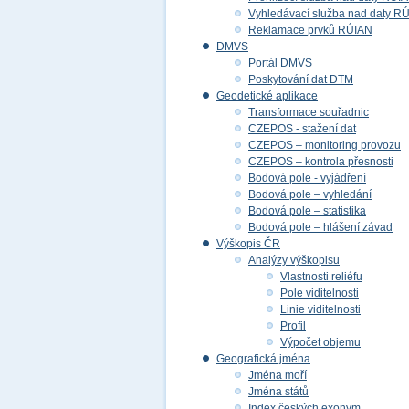
Vyhledávací služba nad daty R
Reklamace prvků RÚIAN
DMVS
Portál DMVS
Poskytování dat DTM
Geodetické aplikace
Transformace souřadnic
CZEPOS - stažení dat
CZEPOS – monitoring provozu
CZEPOS – kontrola přesnosti
Bodová pole - vyjádření
Bodová pole – vyhledání
Bodová pole – statistika
Bodová pole – hlášení závad
Výškopis ČR
Analýzy výškopisu
Vlastnosti reliéfu
Pole viditelnosti
Linie viditelnosti
Profil
Výpočet objemu
Geografická jména
Jména moří
Jména států
Index českých exonym