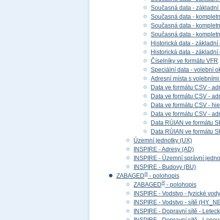
Současná data - základní
Současná data - kompletní
Současná data - kompletní 
Současná data - kompletn
Historická data - základní
Historická data - základní
Číselníky ve formátu VFR
Speciální data - volební ok
Adresní místa s volebními
Data ve formátu CSV - adr
Data ve formátu CSV - adre
Data ve formátu CSV - hier
Data ve formátu CSV - adr
Data RÚIAN ve formátu S
Data RÚIAN ve formátu SH
Územní jednotky (UX)
INSPIRE - Adresy (AD)
INSPIRE - Územní správní jedno
INSPIRE - Budovy (BU)
®
ZABAGED
- polohopis
®
ZABAGED
- polohopis
INSPIRE - Vodstvo - fyzické vod
INSPIRE - Vodstvo - sítě (HY_N
INSPIRE - Dopravní sítě - Lete