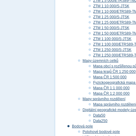
ZTM 1:5 000/ETRS89-TM
ZTM 1:10 000/S-JTSK
ZTM 1:10 000/ETRS89-T
ZTM 1:25 000/S-JTSK
ZTM 1:25 000/ETRS89-T
ZTM 1:50 000/S-JTSK
ZTM 1:50 000/ETRS89-T
ZTM 1:100 000/S-JTSK
ZTM 1:100 000/ETRS89-
ZTM 1:250 000/S-JTSK
ZTM 1:250 000/ETRS89-
Mapy územních celků
Mapa obcí s rozšířenou p
Mapa krajů ČR 1:250 000
Mapa ČR 1:500 000
Fyzickogeografická mapa
Mapa ČR 1:1 000 000
Mapa ČR 1:2 000 000
Mapy správního rozdělení
Mapa správního rozdělen
Digitální geografické modely ú
Data50
Data250
Bodová pole
Polohové bodové pole