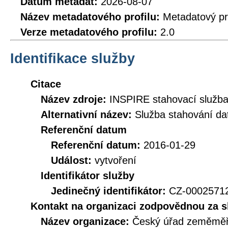
Datum metadat:
2026-08-07
Název metadatového profilu:
Metadatový pr
Verze metadatového profilu:
2.0
Identifikace služby
Citace
Název zdroje:
INSPIRE stahovací služb
Alternativní název:
Služba stahování d
Referenční datum
Referenční datum:
2016-01-29
Událost:
vytvoření
Identifikátor služby
Jedinečný identifikátor:
CZ-000257
Kontakt na organizaci zodpovědnou za s
Název organizace:
Český úřad zeměměři