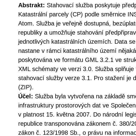
Abstrakt:
Stahovací služba poskytuje před
Katastrální parcely (CP) podle směrnice I
Atom. Služba je veřejně dostupná, bezúpla
republiky a umožňuje stahování předpřipra
jednotlivých katastrálních územích. Data se
nastane v rámci katastrálního území nějak
poskytována ve formátu GML 3.2.1 ve struk
XML schématy ve verzi 3.0. Služba splňuje
stahovací služby verze 3.1. Pro stažení j
(ZIP).
Účel:
Služba byla vytvořena na základě sm
infrastruktury prostorových dat ve Společen
v platnost 15. května 2007. Do národní legi
republice transponována zákonem č. 380/20
zákon č. 123/1998 Sb., o právu na informac