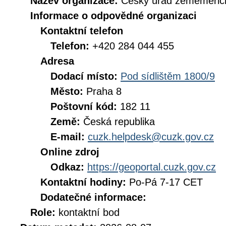
Název organizace:
Český úřad zeměměřick
Informace o odpovědné organizaci
Kontaktní telefon
Telefon:
+420 284 044 455
Adresa
Dodací místo:
Pod sídlištěm 1800/9
Město:
Praha 8
Poštovní kód:
182 11
Země:
Česká republika
E-mail:
cuzk.helpdesk@cuzk.gov.cz
Online zdroj
Odkaz:
https://geoportal.cuzk.gov.cz
Kontaktní hodiny:
Po-Pá 7-17 CET
Dodatečné informace:
Role:
kontaktní bod