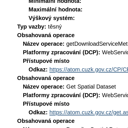
Minimální hodnota:
Maximální hodnota:
Výškový systém:
Typ vazby:
těsný
Obsahovaná operace
Název operace:
getDownloadServiceMet
Platformy zpracování (DCP):
WebServi
Přístupové místo
Odkaz:
https://atom.cuzk.gov.cz/CP/C
Obsahovaná operace
Název operace:
Get Spatial Dataset
Platformy zpracování (DCP):
WebServi
Přístupové místo
Odkaz:
https://atom.cuzk.gov.cz/get
Obsahovaná operace