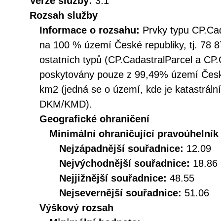
Verze služby:
3.1
Rozsah služby
Informace o rozsahu:
Prvky typu CP.Ca
na 100 % území České republiky, tj. 78 8
ostatních typů (CP.CadastralParcel a CP
poskytovány pouze z 99,49% území České
km2 (jedná se o území, kde je katastráln
DKM/KMD).
Geografické ohraničení
Minimální ohraničující pravoúhelník
Nejzápadnější souřadnice:
12.09
Nejvýchodnější souřadnice:
18.86
Nejjižnější souřadnice:
48.55
Nejsevernější souřadnice:
51.06
Výškový rozsah