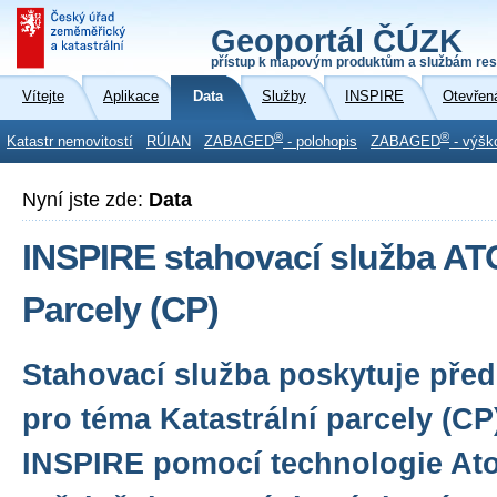
Geoportál ČÚZK
přístup k mapovým produktům a službám res
Vítejte
Aplikace
Data
Služby
INSPIRE
Otevřen
®
®
Katastr nemovitostí
RÚIAN
ZABAGED
- polohopis
ZABAGED
- výšk
Nyní jste zde:
Data
INSPIRE stahovací služba A
Parcely (CP)
Stahovací služba poskytuje před
pro téma Katastrální parcely (C
INSPIRE pomocí technologie Ato