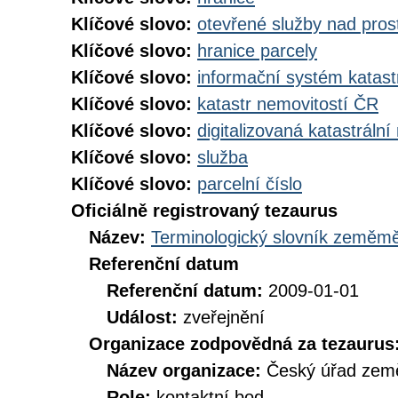
Klíčové slovo:
otevřené služby nad pros
Klíčové slovo:
hranice parcely
Klíčové slovo:
informační systém katast
Klíčové slovo:
katastr nemovitostí ČR
Klíčové slovo:
digitalizovaná katastráln
Klíčové slovo:
služba
Klíčové slovo:
parcelní číslo
Oficiálně registrovaný tezaurus
Název:
Terminologický slovník zeměměř
Referenční datum
Referenční datum:
2009-01-01
Událost:
zveřejnění
Organizace zodpovědná za tezaurus
Název organizace:
Český úřad země
Role:
kontaktní bod