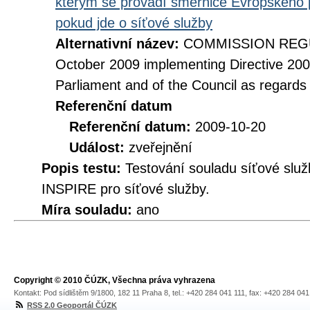
kterým se provádí směrnice Evropského 
pokud jde o síťové služby
Alternativní název:
COMMISSION REGUL
October 2009 implementing Directive 20
Parliament and of the Council as regards
Referenční datum
Referenční datum:
2009-10-20
Událost:
zveřejnění
Popis testu:
Testování souladu síťové služ
INSPIRE pro síťové služby.
Míra souladu:
ano
Copyright © 2010 ČÚZK, Všechna práva vyhrazena
Kontakt: Pod sídlištěm 9/1800, 182 11 Praha 8, tel.: +420 284 041 111, fax: +420 284 04
RSS 2.0 Geoportál ČÚZK