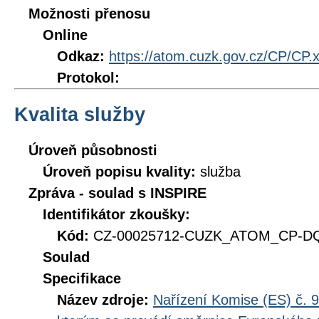
Možnosti přenosu
Online
Odkaz:
https://atom.cuzk.gov.cz/CP/CP.
Protokol:
Kvalita služby
Úroveň působnosti
Úroveň popisu kvality:
služba
Zpráva - soulad s INSPIRE
Identifikátor zkoušky:
Kód:
CZ-00025712-CUZK_ATOM_CP-DQ_
Soulad
Specifikace
Název zdroje:
Nařízení Komise (ES) č. 9