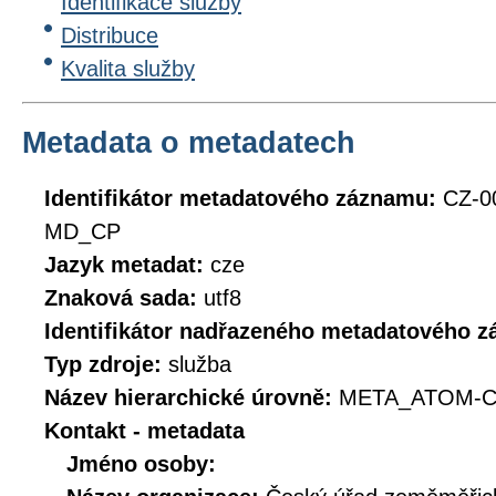
Identifikace služby
Distribuce
Kvalita služby
Metadata o metadatech
Identifikátor metadatového záznamu:
CZ-0
MD_CP
Jazyk metadat:
cze
Znaková sada:
utf8
Identifikátor nadřazeného metadatového 
Typ zdroje:
služba
Název hierarchické úrovně:
META_ATOM-C
Kontakt - metadata
Jméno osoby: