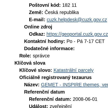
Poštovní kód:
182 11
Země:
Česká republika
E-mail:
cuzk.helpdesk@cuzk.gov.cz
Online zdroj
Odkaz:
https://geoportal.cuzk.gov.cz
Kontaktní hodiny:
Po - Pá 7-17 CET
Dodatečné informace:
Role:
správce
Klíčová slova
Klíčové slovo:
Katastrální parcely
Oficiálně registrovaný tezaurus
Název:
GEMET - INSPIRE themes, ver
Referenční datum
Referenční datum:
2008-06-01
Událost:
zveřejnění