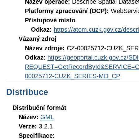
Název operace:
Describe Spatial Datase
Platformy zpracování (DCP):
WebServi
Přístupové místo
Odkaz:
https://atom.cuzk.gov.cz/des
Vázaný zdroj
Název zdroje:
CZ-00025712-CUZK_SE
Odkaz:
https://geoportal.cuzk.gov.cz/S
REQUEST=GetRecordById&SERVICE=CS
00025712-CUZK_SERIES-MD_CP
Distribuce
Distribuční formát
Název:
GML
Verze:
3.2.1
Specifikace: