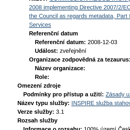
2008 implementing Directive 2007/2/EC
the Council as regards metadata, Part D
Services
Referenční datum
Referenční datum:
2008-12-03
Událost:
zveřejnění
Organizace zodpovědná za tezaurus
Název organizace:
Role:
Omezení zdroje
Podmínky pro přístup a užití:
Zásady u
Název typu služby:
INSPIRE služba stahov
Verze služby:
3.1
Rozsah služby
Informace o rozsahu:
100% území Česk