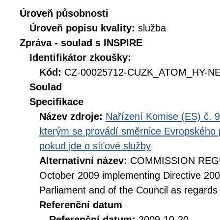
Úroveň působnosti
Úroveň popisu kvality:
služba
Zpráva - soulad s INSPIRE
Identifikátor zkoušky:
Kód:
CZ-00025712-CUZK_ATOM_HY-NET
Soulad
Specifikace
Název zdroje:
Nařízení Komise (ES) č. 9
kterým se provádí směrnice Evropského 
pokud jde o síťové služby
Alternativní název:
COMMISSION REGUL
October 2009 implementing Directive 20
Parliament and of the Council as regards
Referenční datum
Referenční datum:
2009-10-20