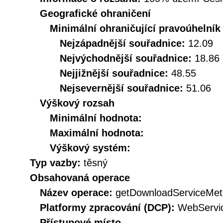
Geografické ohraničení
Minimální ohraničující pravoúhelník
Nejzápadnější souřadnice:
12.09
Nejvýchodnější souřadnice:
18.86
Nejjižnější souřadnice:
48.55
Nejsevernější souřadnice:
51.06
Výškový rozsah
Minimální hodnota:
Maximální hodnota:
Výškový systém:
Typ vazby:
těsný
Obsahovaná operace
Název operace:
getDownloadServiceMet
Platformy zpracování (DCP):
WebServi
Přístupové místo