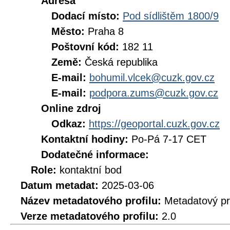
Adresa
Dodací místo:
Pod sídlištěm 1800/9
Město:
Praha 8
Poštovní kód:
182 11
Země:
Česká republika
E-mail:
bohumil.vlcek@cuzk.gov.cz
E-mail:
podpora.zums@cuzk.gov.cz
Online zdroj
Odkaz:
https://geoportal.cuzk.gov.cz
Kontaktní hodiny:
Po-Pá 7-17 CET
Dodatečné informace:
Role:
kontaktní bod
Datum metadat:
2025-03-06
Název metadatového profilu:
Metadatový pr
Verze metadatového profilu:
2.0