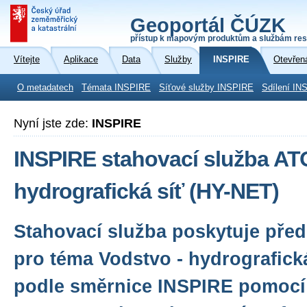
Geoportál ČÚZK
přístup k mapovým produktům a službám res
Vítejte
Aplikace
Data
Služby
INSPIRE
Otevřen
O metadatech
Témata INSPIRE
Síťové služby INSPIRE
Sdílení IN
Nyní jste zde:
INSPIRE
INSPIRE stahovací služba AT
hydrografická síť (HY-NET)
Stahovací služba poskytuje před
pro téma Vodstvo - hydrografick
podle směrnice INSPIRE pomocí