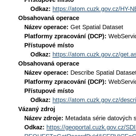
Odkaz:
https://atom.cuzk.gov.cz/HY-
Obsahovaná operace
Název operace:
Get Spatial Dataset
Platformy zpracování (DCP):
WebServi
Přístupové místo
Odkaz:
https://atom.cuzk.gov.cz/get
Obsahovaná operace
Název operace:
Describe Spatial Datase
Platformy zpracování (DCP):
WebServi
Přístupové místo
Odkaz:
https://atom.cuzk.gov.cz/des
Vázaný zdroj
Název zdroje:
Metadata série datových s
Odkaz:
https://geoportal.cuzk.gov.cz/S