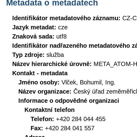
Metadata o metadatech
Identifikátor metadatového záznamu:
CZ-C
Jazyk metadat:
cze
Znaková sada:
utf8
Identifikátor nadřazeného metadatového 
Typ zdroje:
služba
Název hierarchické úrovně:
META_ATOM-H
Kontakt - metadata
Jméno osoby:
Vlček, Bohumil, Ing.
Název organizace:
Český úřad zeměměřick
Informace o odpovědné organizaci
Kontaktní telefon
Telefon:
+420 284 044 455
Fax:
+420 284 041 557