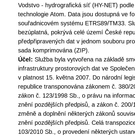
Vodstvo - hydrografická síť (HY-NET) pod
technologie Atom. Data jsou dostupná ve
souřadnicovém systému ETRS89/TM33. Služ
bezúplatná, pokrývá celé území České repu
předpřipravených dat v jednom souboru pro 
sada komprimována (ZIP).
Účel:
Služba byla vytvořena na základě sm
infrastruktury prostorových dat ve Společen
v platnost 15. května 2007. Do národní legi
republice transponována zákonem č. 380/20
zákon č. 123/1998 Sb., o právu na informac
znění pozdějších předpisů, a zákon č. 200/
změně a doplnění některých zákonů souvise
znění pozdějších předpisů. Celá transpozic
103/2010 Sb., o provedení některých ustan