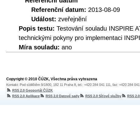
Referenční datum
Referenční datum:
2013-08-09
Událost:
zveřejnění
Popis testu:
Testování souladu INSPIRE A
technickými pokyny pro implementaci INSP
Míra souladu:
ano
Copyright © 2010 ČÚZK, Všechna práva vyhrazena
Kontakt: Pod sídlištěm 9/1800, 182 11 Praha 8, tel.: +420 284 041 111, fax: +420 284 04
RSS 2.0 Geoportál ČÚZK
RSS 2.0 Aplikace
RSS 2.0 Datové sady
RSS 2.0 Síťové služby
RSS 2.0