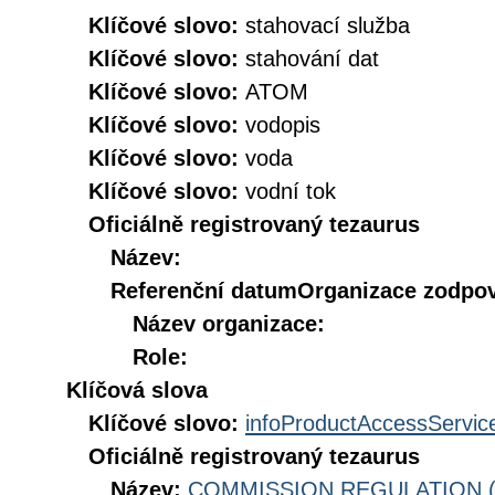
Klíčové slovo:
stahovací služba
Klíčové slovo:
stahování dat
Klíčové slovo:
ATOM
Klíčové slovo:
vodopis
Klíčové slovo:
voda
Klíčové slovo:
vodní tok
Oficiálně registrovaný tezaurus
Název:
Referenční datum
Organizace zodpov
Název organizace:
Role:
Klíčová slova
Klíčové slovo:
infoProductAccessServic
Oficiálně registrovaný tezaurus
Název:
COMMISSION REGULATION (EC