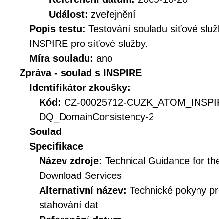
Událost:
zveřejnění
Popis testu:
Testování souladu síťové služ
INSPIRE pro síťové služby.
Míra souladu:
ano
Zpráva - soulad s INSPIRE
Identifikátor zkoušky:
Kód:
CZ-00025712-CUZK_ATOM_INSPI
DQ_DomainConsistency-2
Soulad
Specifikace
Název zdroje:
Technical Guidance for t
Download Services
Alternativní název:
Technické pokyny p
stahování dat