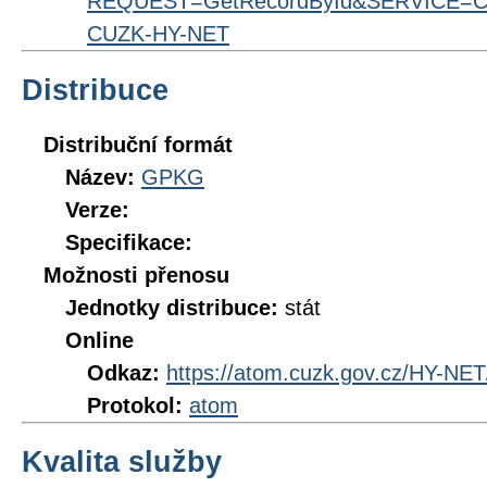
REQUEST=GetRecordById&SERVICE=CS
CUZK-HY-NET
Distribuce
Distribuční formát
Název:
GPKG
Verze:
Specifikace:
Možnosti přenosu
Jednotky distribuce:
stát
Online
Odkaz:
https://atom.cuzk.gov.cz/HY-NE
Protokol:
atom
Kvalita služby