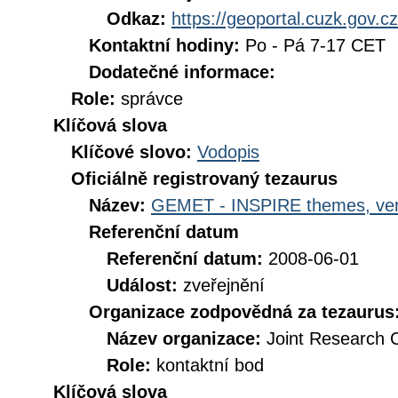
Odkaz:
https://geoportal.cuzk.gov.cz
Kontaktní hodiny:
Po - Pá 7-17 CET
Dodatečné informace:
Role:
správce
Klíčová slova
Klíčové slovo:
Vodopis
Oficiálně registrovaný tezaurus
Název:
GEMET - INSPIRE themes, ver
Referenční datum
Referenční datum:
2008-06-01
Událost:
zveřejnění
Organizace zodpovědná za tezaurus
Název organizace:
Joint Research 
Role:
kontaktní bod
Klíčová slova