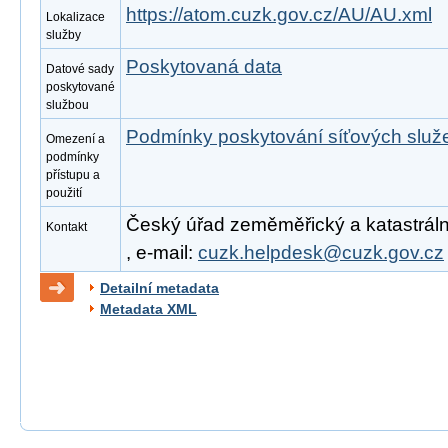
https://atom.cuzk.gov.cz/AU/AU.xml
Lokalizace
služby
Poskytovaná data
Datové sady
poskytované
službou
Podmínky poskytování síťových slu
Omezení a
podmínky
přístupu a
použití
Český úřad zeměměřický a katastrální
Kontakt
, e-mail:
cuzk.helpdesk@cuzk.gov.cz
Detailní metadata
Metadata XML