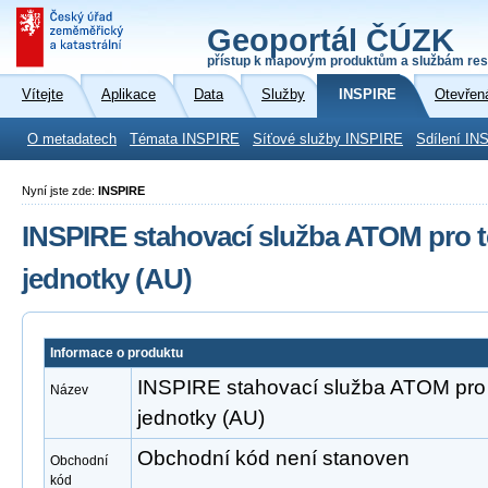
Geoportál ČÚZK
přístup k mapovým produktům a službám res
Vítejte
Aplikace
Data
Služby
INSPIRE
Otevřen
O metadatech
Témata INSPIRE
Síťové služby INSPIRE
Sdílení IN
Nyní jste zde:
INSPIRE
INSPIRE stahovací služba ATOM pro 
jednotky (AU)
Informace o produktu
INSPIRE stahovací služba ATOM pro
Název
jednotky (AU)
Obchodní kód není stanoven
Obchodní
kód