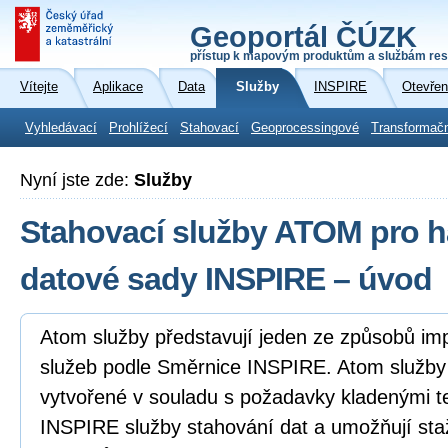
Geoportál ČÚZK
přístup k mapovým produktům a službám res
Vítejte
Aplikace
Data
Služby
INSPIRE
Otevřen
Vyhledávací
Prohlížecí
Stahovací
Geoprocessingové
Transformač
Nyní jste zde:
Služby
Stahovací služby ATOM pro 
datové sady INSPIRE – úvod
Atom služby představují jeden ze způsobů i
služeb podle Směrnice INSPIRE. Atom služb
vytvořené v souladu s požadavky kladenými 
INSPIRE služby stahování dat a umožňují sta