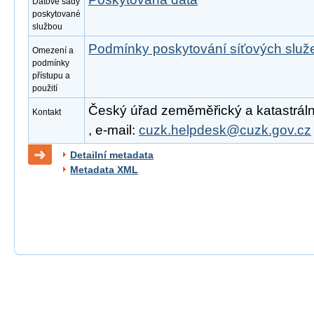
Datové sady
poskytované
službou
Podmínky poskytování síťových slu
Omezení a
podmínky
přístupu a
použití
Český úřad zeměměřický a katastrální
Kontakt
, e-mail:
cuzk.helpdesk@cuzk.gov.cz
Detailní metadata
Metadata XML