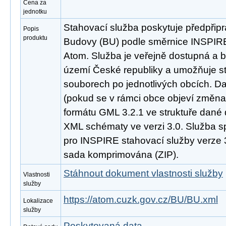
Cena za
jednotku
Stahovací služba poskytuje předpřip
Popis
produktu
Budovy (BU) podle směrnice INSPIR
Atom. Služba je veřejně dostupná a b
území České republiky a umožňuje st
souborech po jednotlivých obcích. D
(pokud se v rámci obce objeví změna
formátu GML 3.2.1 ve struktuře dané 
XML schématy ve verzi 3.0. Služba s
pro INSPIRE stahovací služby verze 3
sada komprimována (ZIP).
Stáhnout dokument vlastnosti služby
Vlastnosti
služby
https://atom.cuzk.gov.cz/BU/BU.xml
Lokalizace
služby
Poskytovaná data