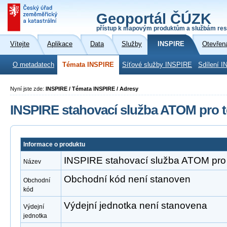
Geoportál ČÚZK
přístup k mapovým produktům a službám res
Vítejte
Aplikace
Data
Služby
INSPIRE
Otevřen
O metadatech
Témata INSPIRE
Síťové služby INSPIRE
Sdílení I
Nyní jste zde:
INSPIRE / Témata INSPIRE / Adresy
INSPIRE stahovací služba ATOM pro 
Informace o produktu
INSPIRE stahovací služba ATOM pro
Název
Obchodní kód není stanoven
Obchodní
kód
Výdejní jednotka není stanovena
Výdejní
jednotka