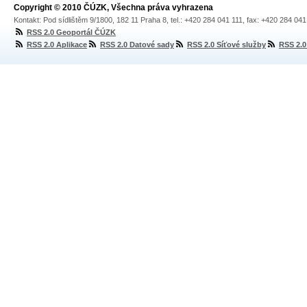
Copyright © 2010 ČÚZK, Všechna práva vyhrazena
Kontakt: Pod sídlištěm 9/1800, 182 11 Praha 8, tel.: +420 284 041 111, fax: +420 284 04
RSS 2.0 Geoportál ČÚZK
RSS 2.0 Aplikace
RSS 2.0 Datové sady
RSS 2.0 Síťové služby
RSS 2.0