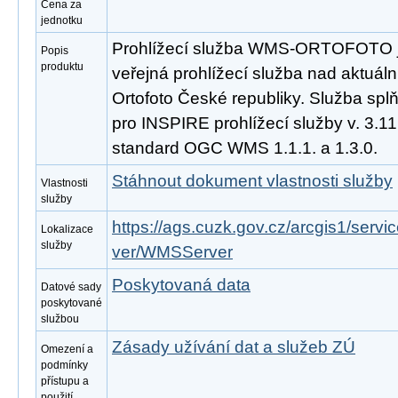
Cena za
jednotku
Prohlížecí služba WMS-ORTOFOTO j
Popis
produktu
veřejná prohlížecí služba nad aktuáln
Ortofoto České republiky. Služba sp
pro INSPIRE prohlížecí služby v. 3.1
standard OGC WMS 1.1.1. a 1.3.0.
Stáhnout dokument vlastnosti služby
Vlastnosti
služby
https://ags.cuzk.gov.cz/arcgis1/se
Lokalizace
služby
ver/WMSServer
Poskytovaná data
Datové sady
poskytované
službou
Zásady užívání dat a služeb ZÚ
Omezení a
podmínky
přístupu a
použití