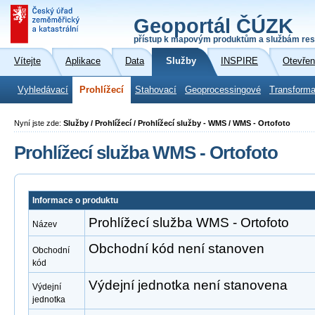
Geoportál ČÚZK
přístup k mapovým produktům a službám res
Vítejte
Aplikace
Data
Služby
INSPIRE
Otevřen
Vyhledávací
Prohlížecí
Stahovací
Geoprocessingové
Transforma
Nyní jste zde:
Služby / Prohlížecí / Prohlížecí služby - WMS / WMS - Ortofoto
Prohlížecí služba WMS - Ortofoto
Informace o produktu
Prohlížecí služba WMS - Ortofoto
Název
Obchodní kód není stanoven
Obchodní
kód
Výdejní jednotka není stanovena
Výdejní
jednotka