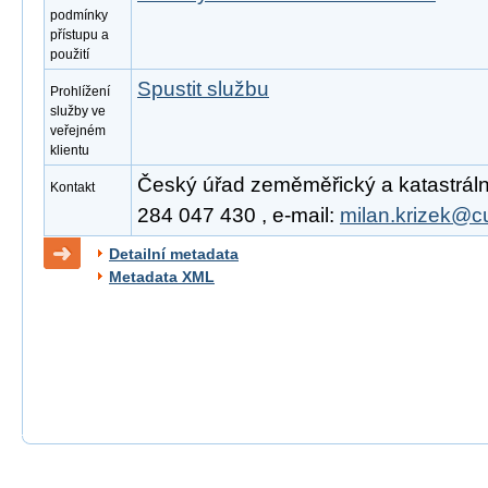
podmínky
přístupu a
použití
Spustit službu
Prohlížení
služby ve
veřejném
klientu
Český úřad zeměměřický a katastrální,
Kontakt
284 047 430 , e-mail:
milan.krizek@c
Detailní metadata
Metadata XML