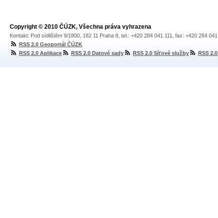
Copyright © 2010 ČÚZK, Všechna práva vyhrazena
Kontakt: Pod sídlištěm 9/1800, 182 11 Praha 8, tel.: +420 284 041 111, fax: +420 284 04
RSS 2.0 Geoportál ČÚZK
RSS 2.0 Aplikace
RSS 2.0 Datové sady
RSS 2.0 Síťové služby
RSS 2.0