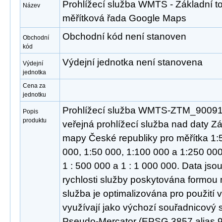
Prohlížecí služba WMTS - Základní t
Název
měřítková řada Google Maps
Obchodní kód není stanoven
Obchodní
kód
Výdejní jednotka není stanovena
Výdejní
jednotka
Cena za
jednotku
Prohlížecí služba WMTS-ZTM_900913
Popis
produktu
veřejná prohlížecí služba nad daty Zá
mapy České republiky pro měřítka 1:5
000, 1:50 000, 1:100 000 a 1:250 00
1 : 500 000 a 1 : 1 000 000. Data jso
rychlosti služby poskytována formou
služba je optimalizována pro použití v
využívají jako výchozí souřadnicový
Pseudo-Mercator (EPSG 3857 alias 9