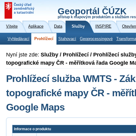
Geoportál ČÚZK
přístup k mapovým produktům a službám res
Vítejte
Aplikace
Data
Služby
INSPIRE
Otevřen
Vyhledávací
Prohlížecí
Stahovací
Geoprocessingové
Transforma
Nyní jste zde:
Služby / Prohlížecí / Prohlížecí slu
topografické mapy ČR - měřítková řada Google M
Prohlížecí služba WMTS - Zák
topografické mapy ČR - měřít
Google Maps
Informace o produktu