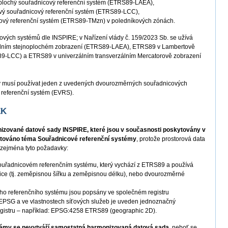
oplochý souřadnicový referenční systém (ETRS89-LAEA),
vý souřadnicový referenční systém (ETRS89-LCC),
cový referenční systém (ETRS89-TMzn) v poledníkových zónách.
ových systémů dle INSPIRE; v Nařízení vlády č. 159/2023 Sb. se užívá
lním stejnoplochém zobrazení (ETRS89-LAEA), ETRS89 v Lambertově
9-LCC) a ETRS89 v univerzálním transverzálním Mercatorově zobrazení
y musí používat jeden z uvedených dvourozměrných souřadnicových
 referenční systém (EVRS).
ZK
izované datové sady INSPIRE, které jsou v současnosti poskytovány v
ntováno téma Souřadnicové referenční systémy
, protože prostorová data
í zejména tyto požadavky:
souřadnicovém referenčním systému, který vychází z ETRS89 a používá
ce (tj. zeměpisnou šířku a zeměpisnou délku), nebo dvourozměrné
ho referenčního systému jsou popsány ve společném registru
 EPSG a ve vlastnostech síťových služeb je uveden jednoznačný
 registru – například: EPSG:4258 ETRS89 (geographic 2D).
témy se nevytváří samostatná harmonizovaná datová sada
, neboť se