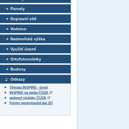
Parcely
Dopravní sítě
Vodstvo
Nadmořská výška
Využití území
Ortofotosnímky
Budovy
Odkazy
Témata INSPIRE - úvod
INSPIRE na webu ČÚZK
webové stránky ČÚZK
Formy poskytování dat ZÚ