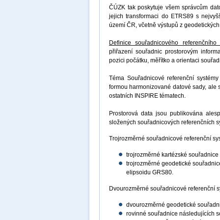
ČÚZK tak poskytuje všem správcům dat
jejich transformaci do ETRS89 s nejvyšš
území ČR, včetně výstupů z geodetických
Definice souřadnicového referenčního
přiřazení souřadnic prostorovým infor
pozici počátku, měřítko a orientaci souř
Téma Souřadnicové referenční systémy 
formou harmonizované datové sady, ale st
ostatních INSPIRE tématech.
Prostorová data jsou publikována ale
složených souřadnicových referenčních 
Trojrozměrné souřadnicové referenční s
trojrozměrné kartézské souřadnice
trojrozměrné geodetické souřadnic
elipsoidu GRS80.
Dvourozměrné souřadnicové referenční s
dvourozměrné geodetické souřadni
rovinné souřadnice následujících 