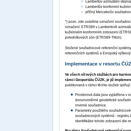
Lambertův azimutální stejn
Lambertův konformní kuželo
příčný Mercatorův souřadni
*) pozn. zde uvádíme označení souřadnic
označení: ETRS89 v Lambertově azimutá
kuželovém konformním zobrazení (ETRS8
poledníkových zón (ETRS89-TMzn).
Složené souřadnicové referenční systém
referenčních systémů a Evropský výškový
Implementace v resortu ČÚ
Ve všech síťových službách pro harmon
rámci Geoportálu ČÚZK, je již impleme
publikovaná v rámci těchto služeb splňuj
Prostorová data jsou vyjádřena v 
dvourozměrné geodetické souřadni
rovinné souřadnice.
Parametry použitého souřadnicové
souřadnicových systémů - registru
identifikátor tohoto zobrazení dle
Pro téma Souřadnicové referenční sys