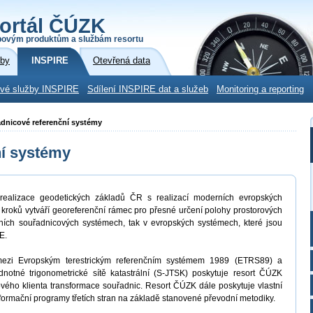
ortál ČÚZK
povým produktům a službám resortu
žby
INSPIRE
Otevřená data
ové služby INSPIRE
Sdílení INSPIRE dat a služeb
Monitoring a reporting
adnicové referenční systémy
ní systémy
ealizace geodetických základů ČR s realizací moderních evropských
 kroků vytváří georeferenční rámec pro přesné určení polohy prostorových
ích souřadnicových systémech, tak v evropských systémech, které jsou
E.
 mezi Evropským terestrickým referenčním systémem 1989 (ETRS89) a
tné trigonometrické sítě katastrální (S-JTSK) poskytuje resort ČÚZK
ého klienta transformace souřadnic. Resort ČÚZK dále poskytuje vlastní
formační programy třetích stran na základě stanovené převodní metodiky.