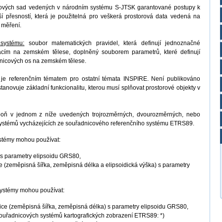
ových sad vedených v národním systému S-JTSK garantované postupy k
í přesností, která je použitelná pro veškerá prostorová data vedená na
 měření.
 systému:
soubor matematických pravidel, která definují jednoznačné
macím na zemském tělese, doplněný souborem parametrů, které definují
adnicových os na zemském tělese.
je referenčním tématem pro ostatní témata INSPIRE. Není publikováno
anovuje základní funkcionalitu, kterou musí splňovat prostorové objekty v
spoň v jednom z níže uvedených trojrozměrných, dvourozměrných, nebo
systémů vycházejících ze souřadnicového referenčního systému ETRS89.
ystémy mohou používat:
 s parametry elipsoidu GRS80,
e (zeměpisná šířka, zeměpisná délka a elipsoidická výška) s parametry
ystémy mohou používat:
ce (zeměpisná šířka, zeměpisná délka) s parametry elipsoidu GRS80,
souřadnicových systémů kartografických zobrazení ETRS89: *)