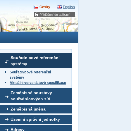
Česky
English
Přihlášení do aplikací
Souřadnicové referenční
systémy
Souřadnicové referenční
systémy
Aktuální verze datové specifikace
Zeměpisné soustavy
souřadnicových sítí
Zeměpisná jména
Územní správní jednotky
Adresy