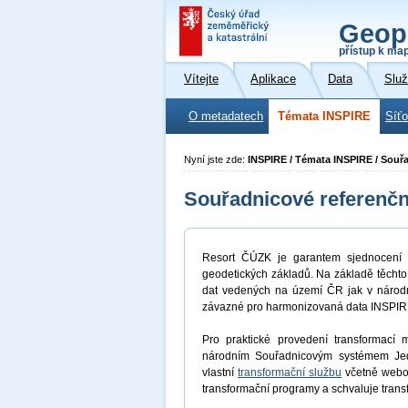
Geop
přístup k ma
Vítejte
Aplikace
Data
Slu
O metadatech
Témata INSPIRE
Síť
Nyní jste zde:
INSPIRE / Témata INSPIRE / Souř
Souřadnicové referenč
Resort ČÚZK je garantem sjednocení r
geodetických základů. Na základě těchto
dat vedených na území ČR jak v národn
závazné pro harmonizovaná data INSPIR
Pro praktické provedení transformací
národním Souřadnicovým systémem Jedno
vlastní
transformační službu
včetně webov
transformační programy a schvaluje trans