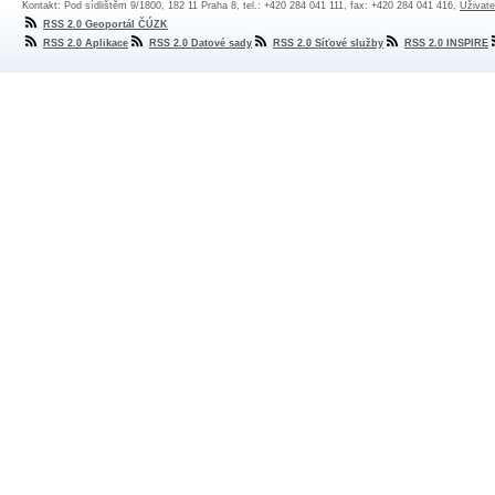
Kontakt: Pod sídlištěm 9/1800, 182 11 Praha 8, tel.: +420 284 041 111, fax: +420 284 041 416,
Uživate
RSS 2.0 Geoportál ČÚZK
RSS 2.0 Aplikace
RSS 2.0 Datové sady
RSS 2.0 Síťové služby
RSS 2.0 INSPIRE