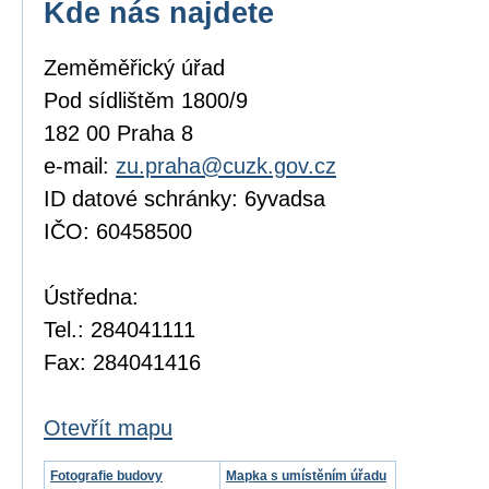
Kde nás najdete
Zeměměřický úřad
Pod sídlištěm 1800/9
182 00 Praha 8
e-mail:
zu.praha@cuzk.gov.cz
ID datové schránky: 6yvadsa
IČO: 60458500
Ústředna:
Tel.: 284041111
Fax: 284041416
Otevřít mapu
Fotografie budovy
Mapka s umístěním úřadu