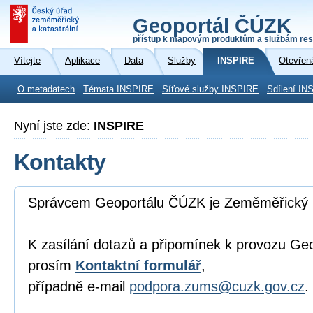
Geoportál ČÚZK
přístup k mapovým produktům a službám res
Vítejte
Aplikace
Data
Služby
INSPIRE
Otevřen
O metadatech
Témata INSPIRE
Síťové služby INSPIRE
Sdílení IN
Nyní jste zde:
INSPIRE
Kontakty
Správcem Geoportálu ČÚZK je Zeměměřický 
K zasílání dotazů a připomínek k provozu Ge
prosím
Kontaktní formulář
,
případně e-mail
podpora.zums@cuzk.gov.cz
.