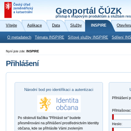
Geoportál ČÚZK
přístup k mapovým produktům a službám res
Vítejte
Aplikace
Data
Služby
INSPIRE
Otevřen
O metadatech
Témata INSPIRE
Síťové služby INSPIRE
Sdílení IN
Nyní jste zde:
INSPIRE
Přihlášení
Národní bod pro identifikaci a autentizaci
Přihlášení 
Přihlašovac
Po stisknutí tlačítka "Přihlásit se" budete
přesměrováni na přihlášení prostřednictvím Identity
Heslo:
občana, kde se přihlásíte Vámi zvoleným