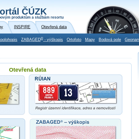
ortál ČÚZK
povým produktům a službám resortu
by
INSPIRE
Otevřená data
®
 polohopis
ZABAGED
- výškopis
Ortofoto
Mapy
Bodová pole
Geona
Otevřená data