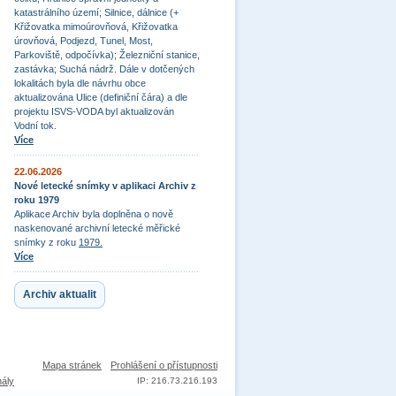
katastrálního území; Silnice, dálnice (+
Křižovatka mimoúrovňová, Křižovatka
úrovňová, Podjezd, Tunel, Most,
Parkoviště, odpočívka); Železniční stanice,
zastávka; Suchá nádrž. Dále v dotčených
lokalitách byla dle návrhu obce
aktualizována Ulice (definiční čára) a dle
projektu ISVS-VODA byl aktualizován
Vodní tok.
Více
22.06.2026
Nové letecké snímky v aplikaci Archiv z
roku 1979
Aplikace Archiv byla doplněna o nově
naskenované archivní letecké měřické
snímky z roku
1979.
Více
Archiv aktualit
Mapa stránek
Prohlášení o přístupnosti
nály
IP: 216.73.216.193