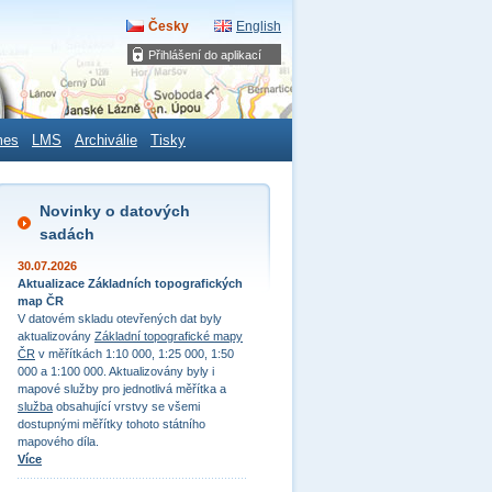
Česky
English
Přihlášení do aplikací
mes
LMS
Archiválie
Tisky
Novinky o datových
sadách
30.07.2026
Aktualizace Základních topografických
map ČR
V datovém skladu otevřených dat byly
aktualizovány
Základní topografické mapy
ČR
v měřítkách 1:10 000, 1:25 000, 1:50
000 a 1:100 000. Aktualizovány byly i
mapové služby pro jednotlivá měřítka a
služba
obsahující vrstvy se všemi
dostupnými měřítky tohoto státního
mapového díla.
Více