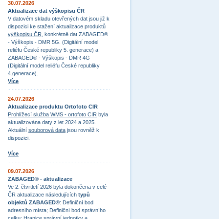
30.07.2026
Aktualizace dat výškopisu ČR
V datovém skladu otevřených dat jsou již k
dispozici ke stažení aktualizace produktů
výškopisu ČR
, konkrétně dat ZABAGED®
- Výškopis - DMR 5G. (Digitální model
reliéfu České republiky 5. generace) a
ZABAGED® - Výškopis - DMR 4G
(Digitální model reliéfu České republiky
4.generace).
Více
24.07.2026
Aktualizace produktu Ortofoto CIR
Prohlížecí služba WMS - ortofoto CIR
byla
aktualizována daty z let 2024 a 2025.
Aktuální
souborová data
jsou rovněž k
dispozici.
Více
09.07.2026
ZABAGED® - aktualizace
Ve 2. čtvrtletí 2026 byla dokončena v celé
ČR aktualizace následujících
typů
objektů ZABAGED®
: Definiční bod
adresního místa; Definiční bod správního
celku; Hranice správní jednotky a