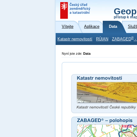
Geop
přístup k ma
Vítejte
Aplikace
Data
Služ
®
Katastr nemovitostí
RÚIAN
ZABAGED
-
Nyní jste zde:
Data