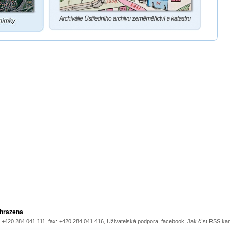
yhrazena
.: +420 284 041 111, fax: +420 284 041 416,
Uživatelská podpora
,
facebook
,
Jak číst RSS ka