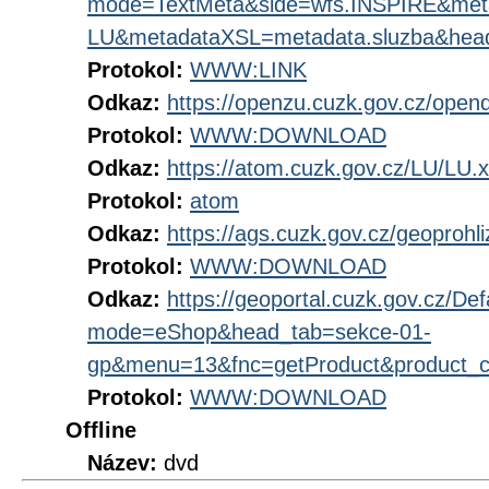
mode=TextMeta&side=wfs.INSPIRE&me
LU&metadataXSL=metadata.sluzba&hea
Protokol:
WWW:LINK
Odkaz:
https://openzu.cuzk.gov.cz/open
Protokol:
WWW:DOWNLOAD
Odkaz:
https://atom.cuzk.gov.cz/LU/LU.
Protokol:
atom
Odkaz:
https://ags.cuzk.gov.cz/geoprohl
Protokol:
WWW:DOWNLOAD
Odkaz:
https://geoportal.cuzk.gov.cz/Def
mode=eShop&head_tab=sekce-01-
gp&menu=13&fnc=getProduct&product_
Protokol:
WWW:DOWNLOAD
Offline
Název:
dvd