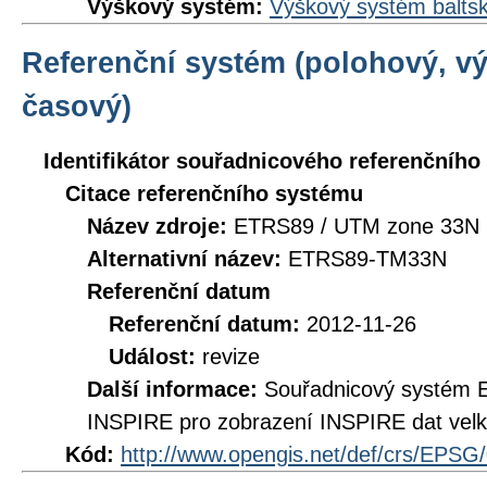
Výškový systém:
Výškový systém baltsk
Referenční systém (polohový, v
časový)
Identifikátor souřadnicového referenčníh
Citace referenčního systému
Název zdroje:
ETRS89 / UTM zone 33N 
Alternativní název:
ETRS89-TM33N
Referenční datum
Referenční datum:
2012-11-26
Událost:
revize
Další informace:
Souřadnicový systém 
INSPIRE pro zobrazení INSPIRE dat velk
Kód:
http://www.opengis.net/def/crs/EPSG