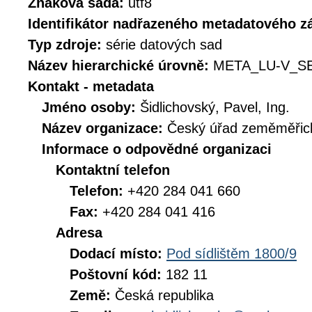
Znaková sada:
utf8
Identifikátor nadřazeného metadatového 
Typ zdroje:
série datových sad
Název hierarchické úrovně:
META_LU-V_S
Kontakt - metadata
Jméno osoby:
Šidlichovský, Pavel, Ing.
Název organizace:
Český úřad zeměměřick
Informace o odpovědné organizaci
Kontaktní telefon
Telefon:
+420 284 041 660
Fax:
+420 284 041 416
Adresa
Dodací místo:
Pod sídlištěm 1800/9
Poštovní kód:
182 11
Země:
Česká republika