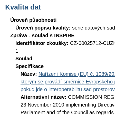
Kvalita dat
Úroveň působnosti
Úroveň popisu kvality:
série datových sad
Zpráva - soulad s INSPIRE
Identifikátor zkoušky:
CZ-00025712-CUZK
1
Soulad
Specifikace
Název:
Nařízení Komise (EU) č. 1089/201
kterým se provádí směrnice Evropského 
pokud jde o interoperabilitu sad prostoro
Alternativní název:
COMMISSION REGUL
23 November 2010 implementing Directiv
Parliament and of the Council as regards i