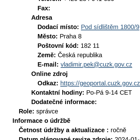
Fax:
Adresa
Dodací místo:
Pod sídlištěm 1800/9
Město:
Praha 8
Poštovní kód:
182 11
Země:
Česká republika
E-mail:
vladimir.pek@cuzk.gov.cz
Online zdroj
Odkaz:
https://geoportal.cuzk.gov.cz
Kontaktní hodiny:
Po-Pá 9-14 CET
Dodatečné informace:
Role:
správce
Informace o údržbě
Četnost údržby a aktualizace :
ročně
Datum plánované revize zdroje:
2024-01