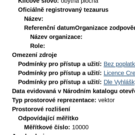
Klíčové slovo:
obytná plocha
Oficiálně registrovaný tezaurus
Název:
Referenční datum
Organizace zodpověd
Název organizace:
Role:
Omezení zdroje
Podmínky pro přístup a užití:
Bez poplat
Podmínky pro přístup a užití:
Licence Cr
Podmínky pro přístup a užití:
Dle Vyhlášk
Data evidovaná v Národním katalogu otev
Typ prostorové reprezentace:
vektor
Prostorové rozlišení
Odpovídající měřítko
Měřítkové číslo:
10000