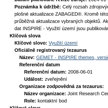
Poznámka k údržbě:
Celý rozsah zdrojovýc
plošné aktualizace ZABAGED®. Kromě této 
průběžná aktualizace vybraných objektů. A
dat INSPIRE - Využití území jsou publikován
Klíčová slova
Klíčové slovo:
Využití území
Oficiálně registrovaný tezaurus
Název:
GEMET - INSPIRE themes, versi
Referenční datum
Referenční datum:
2008-06-01
Událost:
zveřejnění
Organizace zodpovědná za tezaurus:
Název organizace:
Joint Research Ce
Role:
kontaktní bod