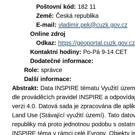
Poštovní kód:
182 11
Země:
Česká republika
E-mail:
vladimir.pek@cuzk.gov.cz
Online zdroj
Odkaz:
https://geoportal.cuzk.gov.cz
Kontaktní hodiny:
Po-Pá 9-14 CET
Dodatečné informace:
Role:
správce
Další informace:
Abstrakt:
Data INSPIRE tématu Využití územ
dle prováděcích pravidel INSPIRE a odpovíd
verzi 4.0. Datová sada je zpracována dle apl
Land Use (Stávající využití území). Tato dat
republiky má proto jednotnou podobu s ostatn
INSPIRE téma v rámci celé Evropy. Objekty j