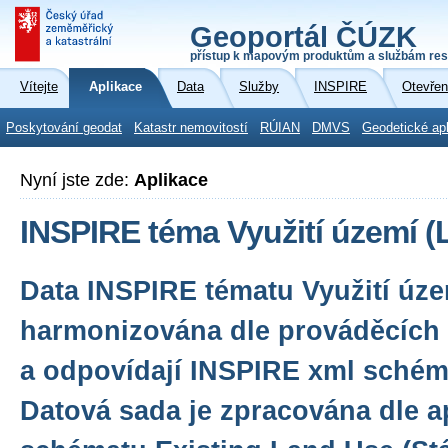
Geoportál ČÚZK
přístup k mapovým produktům a službám res
Vítejte
Aplikace
Data
Služby
INSPIRE
Otevřen
Poskytování geodat
Katastr nemovitostí
RÚIAN
DMVS
Geodetické ap
Nyní jste zde:
Aplikace
INSPIRE téma Využití území (
Data INSPIRE tématu Využití úze
harmonizována dle prováděcích 
a odpovídají INSPIRE xml schéma
Datová sada je zpracována dle a