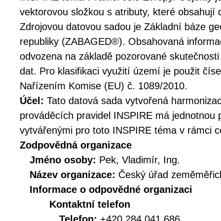
vektorovou složkou s atributy, které obsahují 
Zdrojovou datovou sadou je Základní báze ge
republiky (ZABAGED®). Obsahovaná informace
odvozena na základě pozorované skutečnosti
dat. Pro klasifikaci využití území je použit č
Nařízením Komise (EU) č. 1089/2010.
Účel:
Tato datová sada vytvořená harmoniz
prováděcích pravidel INSPIRE má jednotnou p
vytvářenými pro toto INSPIRE téma v rámci c
Zodpovědná organizace
Jméno osoby:
Pek, Vladimír, Ing.
Název organizace:
Český úřad zeměměřick
Informace o odpovědné organizaci
Kontaktní telefon
Telefon:
+420 284 041 686