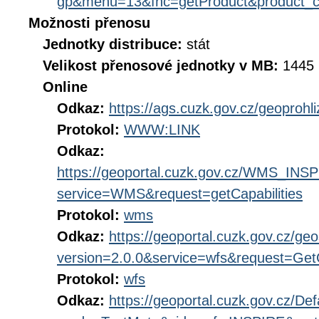
gp&menu=13&fnc=getProduct&product_
Možnosti přenosu
Jednotky distribuce:
stát
Velikost přenosové jednotky v MB:
1445
Online
Odkaz:
https://ags.cuzk.gov.cz/geoprohl
Protokol:
WWW:LINK
Odkaz:
https://geoportal.cuzk.gov.cz/WMS_IN
service=WMS&request=getCapabilities
Protokol:
wms
Odkaz:
https://geoportal.cuzk.gov.cz/geo
version=2.0.0&service=wfs&request=GetC
Protokol:
wfs
Odkaz:
https://geoportal.cuzk.gov.cz/Def