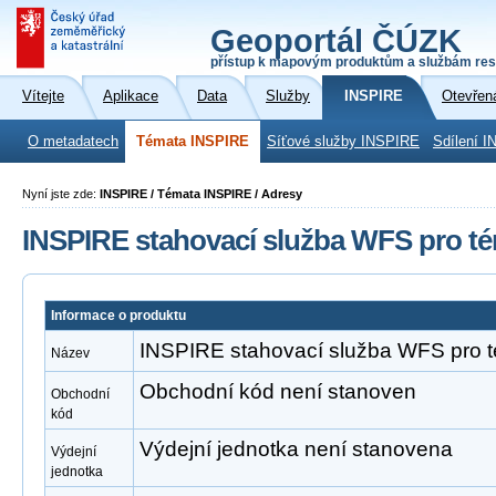
Geoportál ČÚZK
přístup k mapovým produktům a službám res
Vítejte
Aplikace
Data
Služby
INSPIRE
Otevřen
O metadatech
Témata INSPIRE
Síťové služby INSPIRE
Sdílení I
Nyní jste zde:
INSPIRE / Témata INSPIRE / Adresy
INSPIRE stahovací služba WFS pro t
Informace o produktu
INSPIRE stahovací služba WFS pro 
Název
Obchodní kód není stanoven
Obchodní
kód
Výdejní jednotka není stanovena
Výdejní
jednotka