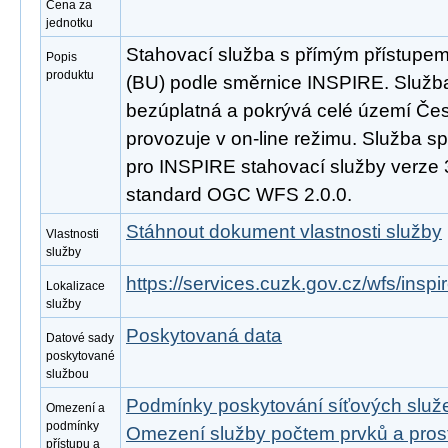
Cena za
jednotku
Stahovací služba s přímým přístupe
Popis
produktu
(BU) podle směrnice INSPIRE. Služba
bezúplatná a pokrývá celé území Čes
provozuje v on-line režimu. Služba s
pro INSPIRE stahovací služby verze 
standard OGC WFS 2.0.0.
Stáhnout dokument vlastnosti služby
Vlastnosti
služby
https://services.cuzk.gov.cz/wfs/insp
Lokalizace
služby
Poskytovaná data
Datové sady
poskytované
službou
Podmínky poskytování síťových slu
Omezení a
podmínky
Omezení služby počtem prvků a pro
přístupu a