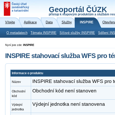
Geoportál ČÚZK
přístup k mapovým produktům a službám res
Vítejte
Aplikace
Data
Služby
INSPIRE
Otevřen
O metadatech
Témata INSPIRE
Síťové služby INSPIRE
Sdílení IN
Nyní jste zde:
INSPIRE
INSPIRE stahovací služba WFS pro té
Informace o produktu
INSPIRE stahovací služba WFS pro t
Název
Obchodní kód není stanoven
Obchodní
kód
Výdejní jednotka není stanovena
Výdejní
jednotka