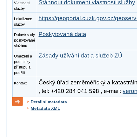
Stáhnout dokument vlastnosti služby
Vlastnosti
služby
https://geoportal.cuzk.gov.cz/geoserv
Lokalizace
služby
Poskytovaná data
Datové sady
poskytované
službou
Zásady užívání dat a služeb ZÚ
Omezení a
podmínky
přístupu a
použití
Český úřad zeměměřický a katastráln
Kontakt
, tel: +420 284 041 598 , e-mail:
vero
Detailní metadata
Metadata XML