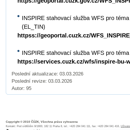
https://geoportal.cuzk.gov.cz/WFS_INS
INSPIRE stahovací služba WFS pro téma
(EL_TIN)
httpss://geoportal.cuzk.cz/WFS_INSPIRE
INSPIRE stahovací služba WFS pro téma
https://services.cuzk.cz/wfs/inspire-bu-
Poslední aktualizace: 03.03.2026
Poslední revize:
03.03.2026
Autor: 95
Copyright © 2010 ČÚZK, Všechna práva vyhrazena
Kontakt: Pod sídlištěm 9/1800, 182 11 Praha 8, tel.: +420 284 041 111, fax: +420 284 041 416,
Uživate