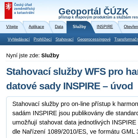
Geoportál ČÚZK
přístup k mapovým produktům a službám res
Vítejte
Aplikace
Data
Služby
INSPIRE
Otevřen
Vyhledávací
Prohlížecí
Stahovací
Geoprocessingové
Transformač
Nyní jste zde:
Služby
Stahovací služby WFS pro h
datové sady INSPIRE – úvod
Stahovací služby pro on-line přístup k harm
sadám INSPIRE jsou publikovány dle standa
umožňují stahovat data jednotlivých INSPIR
dle Nařízení 1089/2010/ES, ve formátu GML 3