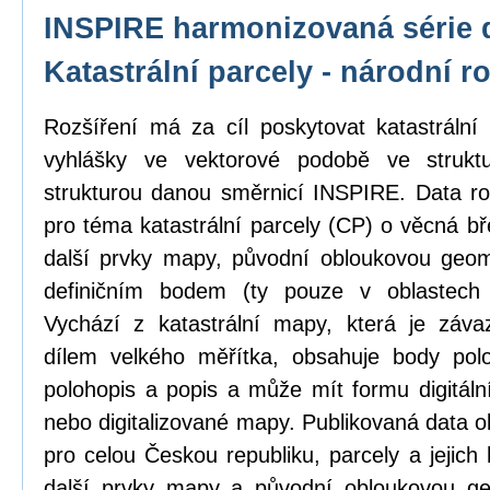
INSPIRE harmonizovaná série 
Katastrální parcely - národní r
Rozšíření má za cíl poskytovat katastrál
vyhlášky ve vektorové podobě ve strukt
strukturou danou směrnicí INSPIRE. Data ro
pro téma katastrální parcely (CP) o věcná b
další prvky mapy, původní obloukovou geome
definičním bodem (ty pouze v oblastech
Vychází z katastrální mapy, která je zá
dílem velkého měřítka, obsahuje body pol
polohopis a popis a může mít formu digitál
nebo digitalizované mapy. Publikovaná data o
pro celou Českou republiku, parcely a jejich
další prvky mapy a původní obloukovou ge