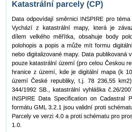
Katastrální parcely (CP)
Data odpovídají směrnici INSPIRE pro téma k
Vychází z katastrální mapy, která je zá
dílem velkého měřítka, obsahuje body pol
polohopis a popis a může mít formu digitál
nebo digitalizované mapy. Data publikovaná 
pouze katastrální území (pro celou Českou rep
hranice z území, kde je digitální mapa (k 1
území České republiky, t.j. 78 236,55 km2)
344/1992 SB., katastrální vyhláška č.26/20
INSPIRE Data Specification on Cadastral P
formátu GML 3.2.1 jsou validní proti schém
Parcely ve verzi 4.0 a proti schématu pro pro
1.0.