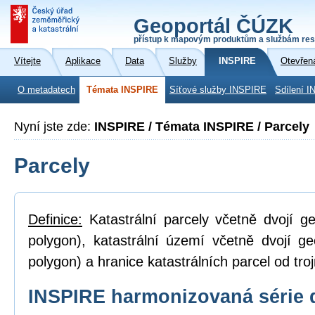
Geoportál ČÚZK
přístup k mapovým produktům a službám res
Vítejte
Aplikace
Data
Služby
INSPIRE
Otevřen
O metadatech
Témata INSPIRE
Síťové služby INSPIRE
Sdílení I
Nyní jste zde:
INSPIRE / Témata INSPIRE / Parcely
Parcely
Definice:
Katastrální parcely včetně dvojí ge
polygon), katastrální území včetně dvojí ge
polygon) a hranice katastrálních parcel od tro
INSPIRE harmonizovaná série 