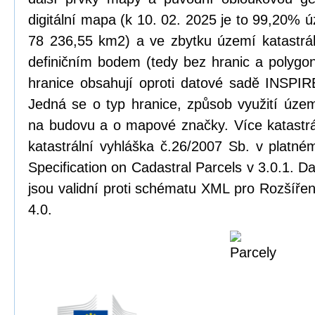
digitální mapa (k 10. 02. 2025 je to 99,20% ú
78 236,55 km2) a ve zbytku území katastrál
definičním bodem (tedy bez hranic a polygonu
hranice obsahují oproti datové sadě INSPIRE
Jedná se o typ hranice, způsob využití úze
na budovu a o mapové značky. Více katastrá
katastrální vyhláška č.26/2007 Sb. v platn
Specification on Cadastral Parcels v 3.0.1. 
jsou validní proti schématu XML pro Rozšířen
4.0.