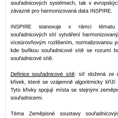
souřadnicových systémech, tak v evropskýc
závazné pro harmonizovaná data INSPIRE.
INSPIRE stanovuje v rámci tématu 
souřadnicových sítí vytváření harmonizovaný
víceúrovňovým rozlišením, normalizovanou po
kde buňkou souřadnicové sítě se rozumí b
souřadnicové sítě.
Definice souřadnicové sítě
: síť složená ze
křivek, které se vzájemně algoritmicky kříží
Tyto křivky spojují místa se stejnými zeměp
souřadnicemi.
Téma Zeměpisné soustavy souřadnicovýc