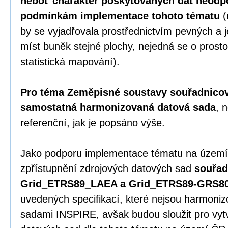
neboť charakter poskytovaných dat neodp
podmínkám implementace tohoto tématu
(
by se vyjadřovala prostřednictvím pevných 
míst buněk stejné plochy, nejedná se o prosto
statistická mapování).
Pro téma Zeměpisné soustavy souřadnicový
samostatná harmonizovaná datová sada
, 
referenční, jak je popsáno výše.
Jako podporu implementace tématu na území
zpřístupnění zdrojových datových sad
souřad
Grid_ETRS89_LAEA a Grid_ETRS89-GRS8
uvedených specifikací, které nejsou harmoni
sadami INSPIRE, avšak budou sloužit pro vy