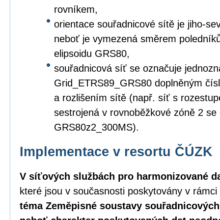
rovníkem,
orientace souřadnicové sítě je jiho-s
neboť je vymezená směrem poledníků
elipsoidu GRS80,
souřadnicová síť se označuje jednozn
Grid_ETRS89_GRS80 doplněným čísl
a rozlišením sítě (např. síť s rozest
sestrojená v rovnoběžkové zóně 2 s
GRS80z2_300MS).
Implementace v resortu ČÚZK
V síťových službách pro harmonizované d
které jsou v současnosti poskytovány v rámc
téma Zeměpisné soustavy souřadnicových 