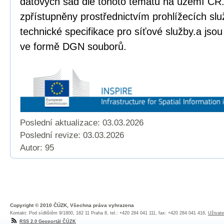
datových sad dle tohoto tématu na území ČR.
zpřístupněny prostřednictvím prohlížecích sl
technické specifikace pro síťové služby.a jso
ve formě DGN souborů.
Poslední aktualizace: 03.03.2026
Poslední revize:
03.03.2026
Autor: 95
Copyright © 2010 ČÚZK, Všechna práva vyhrazena
Kontakt: Pod sídlištěm 9/1800, 182 11 Praha 8, tel.: +420 284 041 111, fax: +420 284 041 416,
Uživate
RSS 2.0 Geoportál ČÚZK