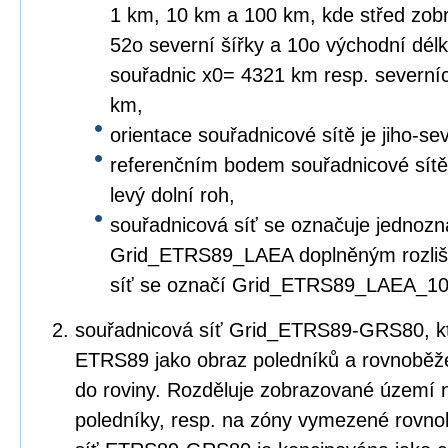
1 km, 10 km a 100 km, kde střed zob
52o severní šířky a 10o východní dé
souřadnic x0= 4321 km resp. severní
km,
orientace souřadnicové sítě je jiho-s
referenčním bodem souřadnicové sítě re
levý dolní roh,
souřadnicová síť se označuje jednozn
Grid_ETRS89_LAEA doplněným rozliše
síť se označí Grid_ETRS89_LAEA_10
souřadnicová síť Grid_ETRS89-GRS80, kte
ETRS89 jako obraz poledníků a rovnoběž
do roviny. Rozděluje zobrazované územ
poledníky, resp. na zóny vymezené rovn