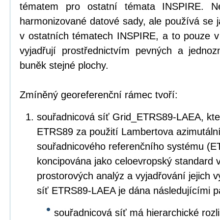
tématem pro ostatní témata INSPIRE. Ne
harmonizované datové sady, ale používá se 
v ostatních tématech INSPIRE, a to pouze v
vyjadřují prostřednictvím pevných a jedn
buněk stejné plochy.
Zmíněný georeferenční rámec tvoří:
souřadnicová síť Grid_ETRS89-LAEA, kter
ETRS89 za použití Lambertova azimutáln
souřadnicového referenčního systému (E
koncipována jako celoevropský standard v
prostorových analýz a vyjadřování jejich 
síť ETRS89-LAEA je dána následujícími p
souřadnicová síť má hierarchické rozl