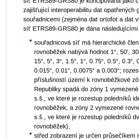
síť ETRS89-GRS80 je koncipována jako c
zajišťující interoperabilitu dat opatřených
souřadnicemi (zejména dat ortofot a dat 
síť ETRS89-GRS80 je dána následujícími
souřadnicová síť má hierarchické člen
rovnoběžek nabývá hodnot 1°, 50‘, 30‘, 2
15“, 5“, 3“, 1.5“, 1“, 0.75“, 0.5“, 0.3“,
0.015“, 0.01“, 0.0075“ a 0.003“; roze
příslušností území k rovnoběžkové z
Republiky spadá do zóny 1 vymezené
s.š., ve které je rozestup poledníků i
rovnoběžek, a zóny 2 vymezené rovno
s.š., ve které je rozestup poledníků
rovnoběžek),
střed zobrazení je určen průsečíkem 