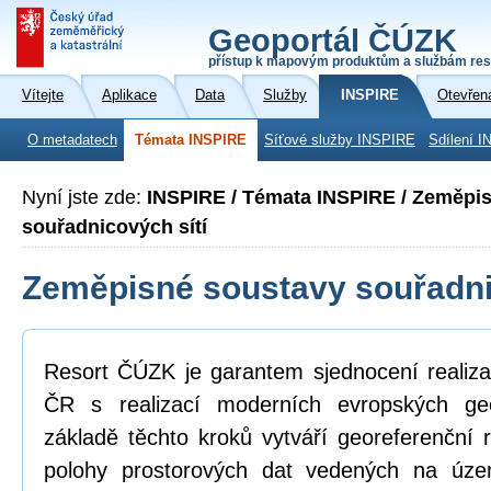
Geoportál ČÚZK
přístup k mapovým produktům a službám res
Vítejte
Aplikace
Data
Služby
INSPIRE
Otevřen
O metadatech
Témata INSPIRE
Síťové služby INSPIRE
Sdílení I
Nyní jste zde:
INSPIRE / Témata INSPIRE / Zeměpi
souřadnicových sítí
Zeměpisné soustavy souřadni
Resort ČÚZK je garantem sjednocení realiza
ČR s realizací moderních evropských ge
základě těchto kroků vytváří georeferenční
polohy prostorových dat vedených na úz