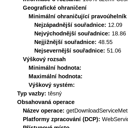
Geografické ohraničení
Minimální ohraničující pravoúhelník
Nejzápadnější souřadnice:
12.09
Nejvýchodnější souřadnice:
18.86
Nejjižnější souřadnice:
48.55
Nejsevernější souřadnice:
51.06
Výškový rozsah
Minimální hodnota:
Maximální hodnota:
Výškový systém:
Typ vazby:
těsný
Obsahovaná operace
Název operace:
getDownloadServiceMet
Platformy zpracování (DCP):
WebServi
Přístupové místo