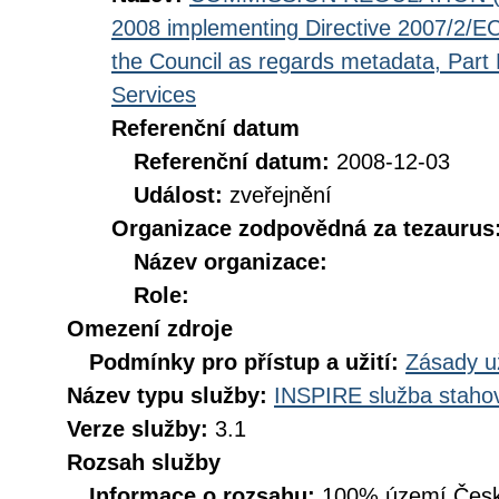
2008 implementing Directive 2007/2/EC
the Council as regards metadata, Part D
Services
Referenční datum
Referenční datum:
2008-12-03
Událost:
zveřejnění
Organizace zodpovědná za tezaurus
Název organizace:
Role:
Omezení zdroje
Podmínky pro přístup a užití:
Zásady u
Název typu služby:
INSPIRE služba stahov
Verze služby:
3.1
Rozsah služby
Informace o rozsahu:
100% území Česk