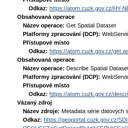
Odkaz:
https://atom.cuzk.gov.cz/HY-
Obsahovaná operace
Název operace:
Get Spatial Dataset
Platformy zpracování (DCP):
WebServi
Přístupové místo
Odkaz:
https://atom.cuzk.gov.cz/get
Obsahovaná operace
Název operace:
Describe Spatial Datase
Platformy zpracování (DCP):
WebServi
Přístupové místo
Odkaz:
https://atom.cuzk.gov.cz/des
Vázaný zdroj
Název zdroje:
Metadata série datových s
Odkaz:
https://geoportal.cuzk.gov.cz/S