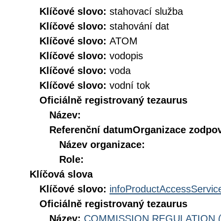
Klíčové slovo:
stahovací služba
Klíčové slovo:
stahování dat
Klíčové slovo:
ATOM
Klíčové slovo:
vodopis
Klíčové slovo:
voda
Klíčové slovo:
vodní tok
Oficiálně registrovaný tezaurus
Název:
Referenční datum
Organizace zodpov
Název organizace:
Role:
Klíčová slova
Klíčové slovo:
infoProductAccessServic
Oficiálně registrovaný tezaurus
Název:
COMMISSION REGULATION (EC