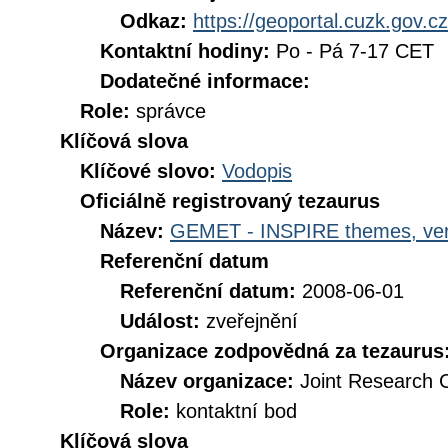
Odkaz:
https://geoportal.cuzk.gov.cz
Kontaktní hodiny:
Po - Pá 7-17 CET
Dodatečné informace:
Role:
správce
Klíčová slova
Klíčové slovo:
Vodopis
Oficiálně registrovaný tezaurus
Název:
GEMET - INSPIRE themes, ver
Referenční datum
Referenční datum:
2008-06-01
Událost:
zveřejnění
Organizace zodpovědná za tezaurus
Název organizace:
Joint Research 
Role:
kontaktní bod
Klíčová slova