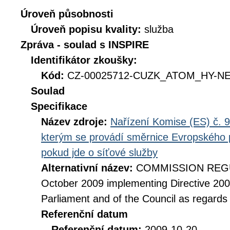
Úroveň působnosti
Úroveň popisu kvality:
služba
Zpráva - soulad s INSPIRE
Identifikátor zkoušky:
Kód:
CZ-00025712-CUZK_ATOM_HY-NET
Soulad
Specifikace
Název zdroje:
Nařízení Komise (ES) č. 9
kterým se provádí směrnice Evropského 
pokud jde o síťové služby
Alternativní název:
COMMISSION REGUL
October 2009 implementing Directive 20
Parliament and of the Council as regards
Referenční datum
Referenční datum:
2009-10-20