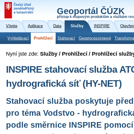
Geoportál ČÚZK
přístup k mapovým produktům a službám res
Vítejte
Aplikace
Data
Služby
INSPIRE
Otevřen
Vyhledávací
Prohlížecí
Stahovací
Geoprocessingové
Transforma
Nyní jste zde:
Služby / Prohlížecí / Prohlížecí služ
INSPIRE stahovací služba AT
hydrografická síť (HY-NET)
Stahovací služba poskytuje před
pro téma Vodstvo - hydrografick
podle směrnice INSPIRE pomocí