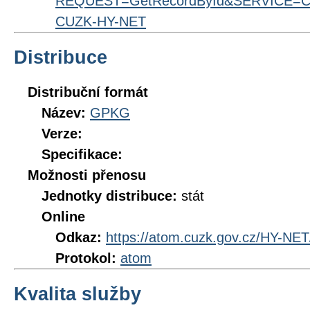
REQUEST=GetRecordById&SERVICE=CS
CUZK-HY-NET
Distribuce
Distribuční formát
Název:
GPKG
Verze:
Specifikace:
Možnosti přenosu
Jednotky distribuce:
stát
Online
Odkaz:
https://atom.cuzk.gov.cz/HY-NE
Protokol:
atom
Kvalita služby