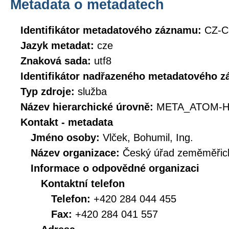
Metadata o metadatech
Identifikátor metadatového záznamu:
CZ-C
Jazyk metadat:
cze
Znaková sada:
utf8
Identifikátor nadřazeného metadatového 
Typ zdroje:
služba
Název hierarchické úrovně:
META_ATOM-H
Kontakt - metadata
Jméno osoby:
Vlček, Bohumil, Ing.
Název organizace:
Český úřad zeměměřick
Informace o odpovědné organizaci
Kontaktní telefon
Telefon:
+420 284 044 455
Fax:
+420 284 041 557