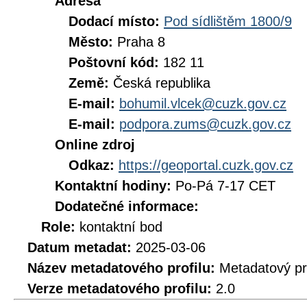
Adresa
Dodací místo:
Pod sídlištěm 1800/9
Město:
Praha 8
Poštovní kód:
182 11
Země:
Česká republika
E-mail:
bohumil.vlcek@cuzk.gov.cz
E-mail:
podpora.zums@cuzk.gov.cz
Online zdroj
Odkaz:
https://geoportal.cuzk.gov.cz
Kontaktní hodiny:
Po-Pá 7-17 CET
Dodatečné informace:
Role:
kontaktní bod
Datum metadat:
2025-03-06
Název metadatového profilu:
Metadatový pr
Verze metadatového profilu:
2.0