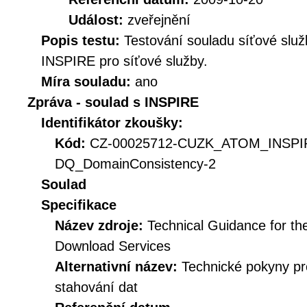
Událost:
zveřejnění
Popis testu:
Testování souladu síťové služ
INSPIRE pro síťové služby.
Míra souladu:
ano
Zpráva - soulad s INSPIRE
Identifikátor zkoušky:
Kód:
CZ-00025712-CUZK_ATOM_INSPI
DQ_DomainConsistency-2
Soulad
Specifikace
Název zdroje:
Technical Guidance for t
Download Services
Alternativní název:
Technické pokyny p
stahování dat