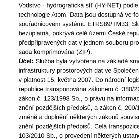
Vodstvo - hydrografická síť (HY-NET) pod
technologie Atom. Data jsou dostupná ve
souřadnicovém systému ETRS89/TM33. Služ
bezúplatná, pokrývá celé území České repu
předpřipravených dat v jednom souboru pro 
sada komprimována (ZIP).
Účel:
Služba byla vytvořena na základě sm
infrastruktury prostorových dat ve Společen
v platnost 15. května 2007. Do národní legi
republice transponována zákonem č. 380/20
zákon č. 123/1998 Sb., o právu na informac
znění pozdějších předpisů, a zákon č. 200/
změně a doplnění některých zákonů souvise
znění pozdějších předpisů. Celá transpozic
103/2010 Sb., o provedení některých ustan