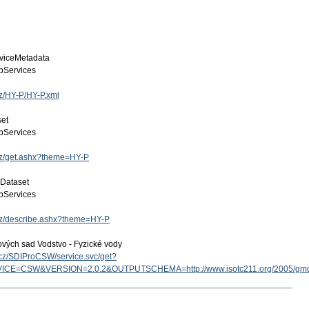
viceMetadata
Services
cz/HY-P/HY-P.xml
set
Services
.cz/get.ashx?theme=HY-P
 Dataset
Services
.cz/describe.ashx?theme=HY-P
ových sad Vodstvo - Fyzické vody
v.cz/SDIProCSW/service.svc/get?
ICE=CSW&VERSION=2.0.2&OUTPUTSCHEMA=http://www.isotc211.org/2005/g