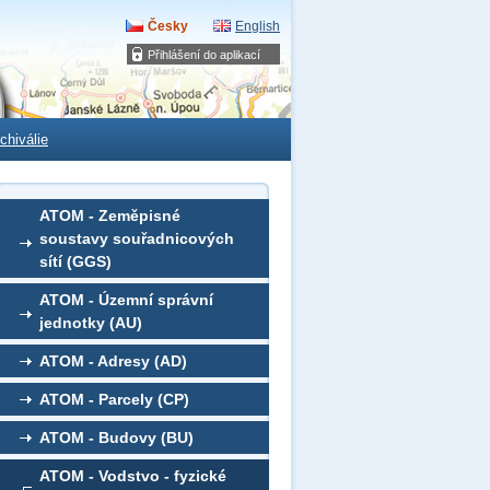
Česky
English
Přihlášení do aplikací
chiválie
ATOM - Zeměpisné
soustavy souřadnicových
sítí (GGS)
ATOM - Územní správní
jednotky (AU)
ATOM - Adresy (AD)
ATOM - Parcely (CP)
ATOM - Budovy (BU)
ATOM - Vodstvo - fyzické