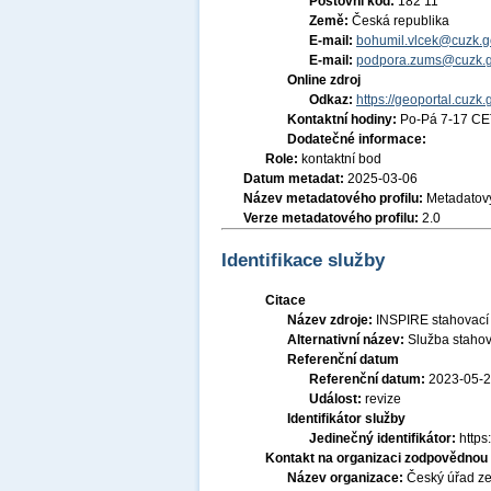
Poštovní kód:
182 11
Země:
Česká republika
E-mail:
bohumil.vlcek@cuzk.g
E-mail:
podpora.zums@cuzk.g
Online zdroj
Odkaz:
https://geoportal.cuzk.
Kontaktní hodiny:
Po-Pá 7-17 CE
Dodatečné informace:
Role:
kontaktní bod
Datum metadat:
2025-03-06
Název metadatového profilu:
Metadatový
Verze metadatového profilu:
2.0
Identifikace služby
Citace
Název zdroje:
INSPIRE stahovací 
Alternativní název:
Služba stahov
Referenční datum
Referenční datum:
2023-05-
Událost:
revize
Identifikátor služby
Jedinečný identifikátor:
http
Kontakt na organizaci zodpovědnou 
Název organizace:
Český úřad ze