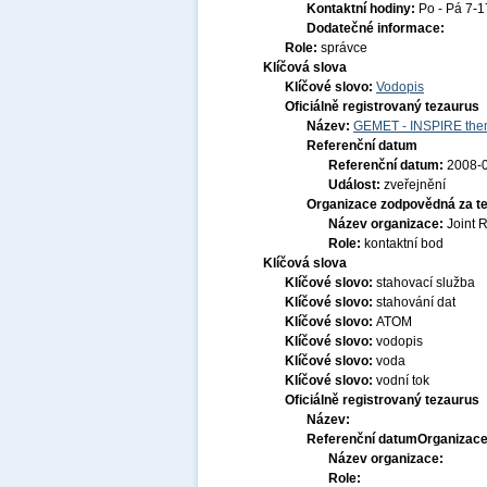
Kontaktní hodiny:
Po - Pá 7-
Dodatečné informace:
Role:
správce
Klíčová slova
Klíčové slovo:
Vodopis
Oficiálně registrovaný tezaurus
Název:
GEMET - INSPIRE them
Referenční datum
Referenční datum:
2008-
Událost:
zveřejnění
Organizace zodpovědná za t
Název organizace:
Joint 
Role:
kontaktní bod
Klíčová slova
Klíčové slovo:
stahovací služba
Klíčové slovo:
stahování dat
Klíčové slovo:
ATOM
Klíčové slovo:
vodopis
Klíčové slovo:
voda
Klíčové slovo:
vodní tok
Oficiálně registrovaný tezaurus
Název:
Referenční datum
Organizace
Název organizace:
Role: