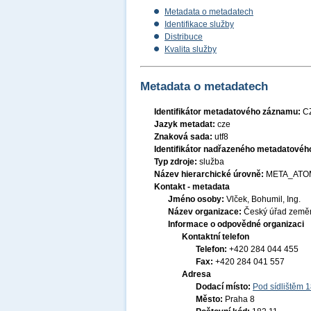
Metadata o metadatech
Identifikace služby
Distribuce
Kvalita služby
Metadata o metadatech
Identifikátor metadatového záznamu:
C
Jazyk metadat:
cze
Znaková sada:
utf8
Identifikátor nadřazeného metadatové
Typ zdroje:
služba
Název hierarchické úrovně:
META_ATO
Kontakt - metadata
Jméno osoby:
Vlček, Bohumil, Ing.
Název organizace:
Český úřad zeměm
Informace o odpovědné organizaci
Kontaktní telefon
Telefon:
+420 284 044 455
Fax:
+420 284 041 557
Adresa
Dodací místo:
Pod sídlištěm 
Město:
Praha 8