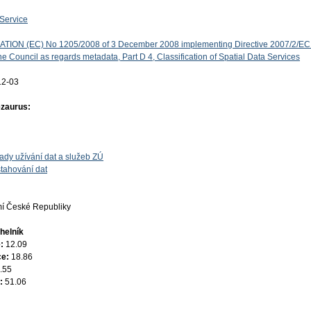
Service
ON (EC) No 1205/2008 of 3 December 2008 implementing Directive 2007/2/EC 
e Council as regards metadata, Part D 4, Classification of Spatial Data Services
12-03
ezaurus:
ady užívání dat a služeb ZÚ
tahování dat
í České Republiky
helník
e:
12.09
ce:
18.86
.55
e:
51.06