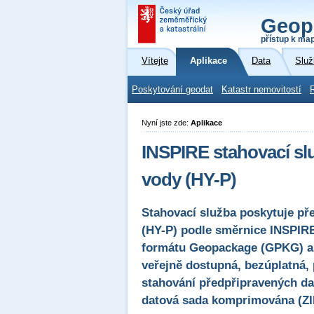
Geop
přístup k ma
Vítejte
Aplikace
Data
Služ
Poskytování geodat
Katastr nemovitostí
Nyní jste zde:
Aplikace
INSPIRE stahovací sl
vody (HY-P)
Stahovací služba poskytuje př
(HY-P) podle směrnice INSPIR
formátu Geopackage (GPKG) a
veřejně dostupná, bezúplatná,
stahování předpřipravených dat
datová sada komprimována (ZI