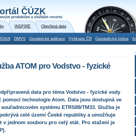
ortál ČÚZK
povým produktům a službám resortu
by
INSPIRE
Otevřená data
RÚIAN
DMVS
Geodetické aplikace
Výškopis ČR
Geografická jména
Ar
užba ATOM pro Vodstvo - fyzické
edpřipravená data pro téma Vodstvo - fyzické vody
E pomocí technologie Atom. Data jsou dostupná ve
 souřadnicovém systému ETRS89/TM33. Služba je
 pokrývá celé území České republiky a umožňuje
 v jednom souboru pro celý stát. Pro stažení je
P).