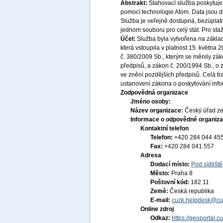
Abstrakt:
Stahovací služba poskytuje
pomocí technologie Atom. Data jsou
Služba je veřejně dostupná, bezúplat
jednom souboru pro celý stát. Pro sta
Účel:
Služba byla vytvořena na základ
která vstoupila v platnost 15. května
č. 380/2009 Sb., kterým se měnily zák
předpisů, a zákon č. 200/1994 Sb., o
ve znění pozdějších předpisů. Celá t
ustanovení zákona o poskytování infor
Zodpovědná organizace
Jméno osoby:
Název organizace:
Český úřad ze
Informace o odpovědné organiza
Kontaktní telefon
Telefon:
+420 284 044 45
Fax:
+420 284 041 557
Adresa
Dodací místo:
Pod sídlišt
Město:
Praha 8
Poštovní kód:
182 11
Země:
Česká republika
E-mail:
cuzk.helpdesk@cu
Online zdroj
Odkaz:
https://geoportal.c