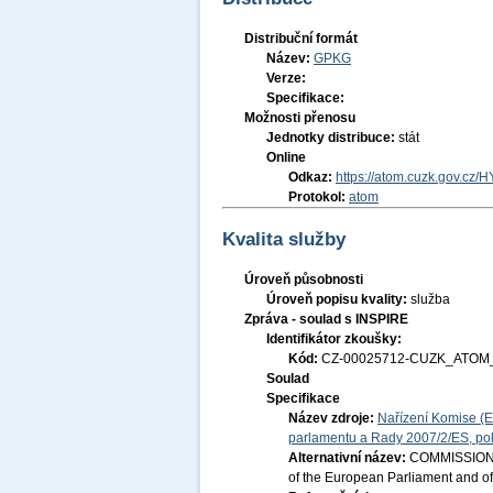
Distribuční formát
Název:
GPKG
Verze:
Specifikace:
Možnosti přenosu
Jednotky distribuce:
stát
Online
Odkaz:
https://atom.cuzk.gov.cz/H
Protokol:
atom
Kvalita služby
Úroveň působnosti
Úroveň popisu kvality:
služba
Zpráva - soulad s INSPIRE
Identifikátor zkoušky:
Kód:
CZ-00025712-CUZK_ATOM_
Soulad
Specifikace
Název zdroje:
Nařízení Komise (E
parlamentu a Rady 2007/2/ES, pok
Alternativní název:
COMMISSION R
of the European Parliament and of