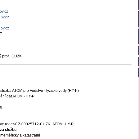
ov.cz
ov.cz
gov.cz
T
 profil ČÚZK
služba ATOM pro Vodstvo - fyzické vody (HY-P)
ání dat ATOM - HY-P
20
s://cuzk.cz/CZ-00025712-CUZK_ATOM_HY-P
za službu
měměřický a katastrální