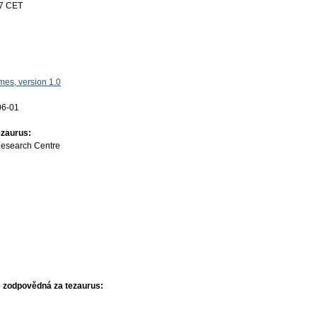
17 CET
es, version 1.0
06-01
ezaurus:
Research Centre
 zodpovědná za tezaurus: