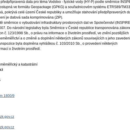
 předpřipravená data pro téma Vodstvo - fyzické vody (HY-P) podle směrnice INSP
 dostupná ve formátu Geopackage (GPKG) a souřadnicovém systému ETRS89/TM33
ná, pokrývá celé území České republiky a umožňuje stahování předpřipravených da
žení je datová sada komprimována (ZIP).
ě směrnice o vybudování infrastruktury prostorových dat ve Společenství (INSPIRE
 2007. Do národní legislativy byla Směrnice v České republice transponována záko
on č. 123/1998 Sb., o právu na informace o životním prostředí, ve znění pozdějších
 zeměměřictví a o změně a doplnění některých zákonů souvisejících s jeho zaveden
ranspozice byla doplněna vyhláškou č. 103/2010 Sb., o provedení některých
mací o životním prostředí.
měměřický a katastrální
ci
5
ěm 1800/9
zk.gov.cz
uzk.gov.cz