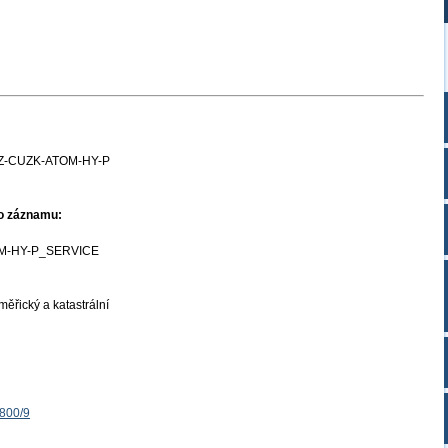
Z-CUZK-ATOM-HY-P
ho záznamu:
M-HY-P_SERVICE
ěřický a katastrální
1800/9