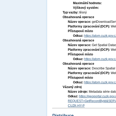
Maximální hodnota:
Výškový systém:
Typ vazby:
těsný
Obsahovaná operace
Název operace:
getDownloadSer
Platformy zpracování (DCP):
Web
Přístupové místo
Odkaz:
https://atom.cuzk.gov.
Obsahovaná operace
Název operace:
Get Spatial Data
Platformy zpracování (DCP):
Web
Přístupové místo
Odkaz:
https://atom.cuzk.gov
Obsahovaná operace
Název operace:
Describe Spatial
Platformy zpracování (DCP):
Web
Přístupové místo
Odkaz:
https://atom.cuzk.gov
Vázaný zdroj
Název zdroje:
Metadata série dat
Odkaz:
https://geoportal.cuzk.go
REQUEST=GetRecordById&SERV
CUZK-HY-P
Distribuce