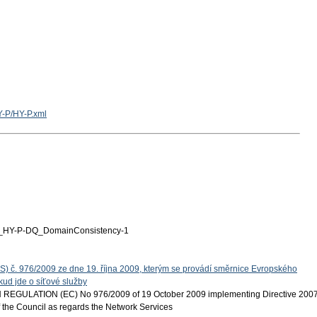
Y-P/HY-P.xml
HY-P-DQ_DomainConsistency-1
S) č. 976/2009 ze dne 19. října 2009, kterým se provádí směrnice Evropského
ud jde o síťové služby
EGULATION (EC) No 976/2009 of 19 October 2009 implementing Directive 200
 the Council as regards the Network Services