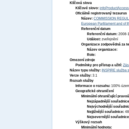
Klíčová slova
Klíčové slovo:
infoProductAccess
Oficiálně registrovaný tezaurus
Název:
COMMISSION REGULATI
European Partilament and of th
Referenční datum
Referenční datum:
2008-
Událost:
zveřejnění
Organizace zodpovědná za t
Název organizace:
Role:
Omezení zdroje
Podmínky pro přístup a užití:
Zás
Název typu služby:
INSPIRE služba s
Verze služby:
3.1
Rozsah služby
Informace o rozsahu:
100% územ
Geografické ohraničení
Minimální ohraničující pravoú
Nejzápadnější souřadnic
Nejvýchodnější souřadni
Nejjižnější souřadnice:
48
Nejsevernější souřadnic
Výškový rozsah
Minimální hodnota: