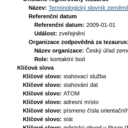
Název:
Terminologický slovník zeměměř
Referenční datum
Referenční datum:
2009-01-01
Událost:
zveřejnění
Organizace zodpovědná za tezaurus
Název organizace:
Český úřad země
Role:
kontaktní bod
Klíčová slova
Klíčové slovo:
stahovací služba
Klíčové slovo:
stahování dat
Klíčové slovo:
ATOM
Klíčové slovo:
adresní místo
Klíčové slovo:
písmeno čísla orientační
Klíčové slovo:
stát
Klíčové slovo:
městský obvod v Praze 