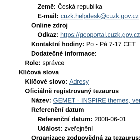
Země:
Česká republika
E-mail:
cuzk.helpdesk@cuzk.gov.cz
Online zdroj
Odkaz:
https://geoportal.cuzk.gov.cz
Kontaktní hodiny:
Po - Pá 7-17 CET
Dodatečné informace:
Role:
správce
Klíčová slova
Klíčové slovo:
Adresy
Oficiálně registrovaný tezaurus
Název:
GEMET - INSPIRE themes, ver
Referenční datum
Referenční datum:
2008-06-01
Událost:
zveřejnění
Organizace zodpovědná za tezaurus