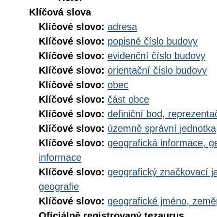
Klíčová slova
Klíčové slovo:
adresa
Klíčové slovo:
popisné číslo budovy
Klíčové slovo:
evidenční číslo budovy
Klíčové slovo:
orientační číslo budovy
Klíčové slovo:
obec
Klíčové slovo:
část obce
Klíčové slovo:
definiční bod, reprezenta
Klíčové slovo:
územně správní jednotka
Klíčové slovo:
geografická informace, g
informace
Klíčové slovo:
geografický značkovací j
geografie
Klíčové slovo:
geografické jméno, zem
Oficiálně registrovaný tezaurus