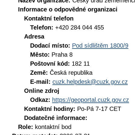
Název organizace:
Český úřad zeměměřick
Informace o odpovědné organizaci
Kontaktní telefon
Telefon:
+420 284 044 455
Adresa
Dodací místo:
Pod sídlištěm 1800/9
Město:
Praha 8
Poštovní kód:
182 11
Země:
Česká republika
E-mail:
cuzk.helpdesk@cuzk.gov.cz
Online zdroj
Odkaz:
https://geoportal.cuzk.gov.cz
Kontaktní hodiny:
Po-Pá 7-17 CET
Dodatečné informace:
Role:
kontaktní bod