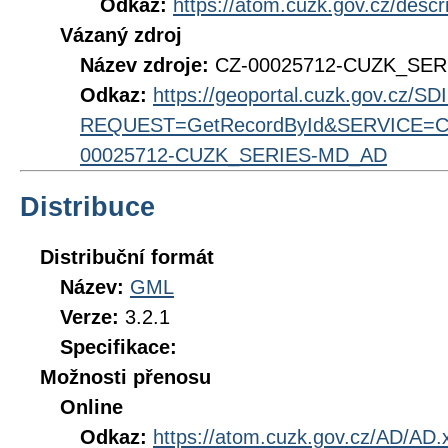
Odkaz:
https://atom.cuzk.gov.cz/des
Vázaný zdroj
Název zdroje:
CZ-00025712-CUZK_SE
Odkaz:
https://geoportal.cuzk.gov.cz/S
REQUEST=GetRecordById&SERVICE=CS
00025712-CUZK_SERIES-MD_AD
Distribuce
Distribuční formát
Název:
GML
Verze:
3.2.1
Specifikace:
Možnosti přenosu
Online
Odkaz:
https://atom.cuzk.gov.cz/AD/AD.