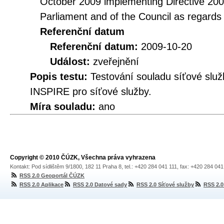
October 2009 implementing Directive 20
Parliament and of the Council as regards
Referenční datum
Referenční datum:
2009-10-20
Událost:
zveřejnění
Popis testu:
Testování souladu síťové služ
INSPIRE pro síťové služby.
Míra souladu:
ano
Copyright © 2010 ČÚZK, Všechna práva vyhrazena
Kontakt: Pod sídlištěm 9/1800, 182 11 Praha 8, tel.: +420 284 041 111, fax: +420 284 04
RSS 2.0 Geoportál ČÚZK
RSS 2.0 Aplikace
RSS 2.0 Datové sady
RSS 2.0 Síťové služby
RSS 2.0