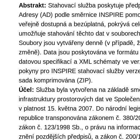
Abstrakt:
Stahovací služba poskytuje před
Adresy (AD) podle směrnice INSPIRE pomoc
veřejně dostupná a bezúplatná, pokrývá ce
umožňuje stahování těchto dat v souborech 
Soubory jsou vytvářeny denně (v případě, ž
změně). Data jsou poskytována ve formátu
datovou specifikací a XML schématy ve verz
pokyny pro INSPIRE stahovací služby verze 
sada komprimována (ZIP).
Účel:
Služba byla vytvořena na základě sm
infrastruktury prostorových dat ve Společen
v platnost 15. května 2007. Do národní legi
republice transponována zákonem č. 380/20
zákon č. 123/1998 Sb., o právu na informac
znění pozdějších předpisů, a zákon č. 200/