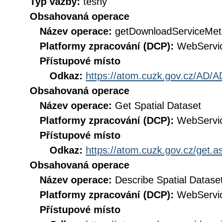
Typ vazby:
těsný
Obsahovaná operace
Název operace:
getDownloadServiceMet
Platformy zpracování (DCP):
WebServi
Přístupové místo
Odkaz:
https://atom.cuzk.gov.cz/AD/A
Obsahovaná operace
Název operace:
Get Spatial Dataset
Platformy zpracování (DCP):
WebServi
Přístupové místo
Odkaz:
https://atom.cuzk.gov.cz/get
Obsahovaná operace
Název operace:
Describe Spatial Datase
Platformy zpracování (DCP):
WebServi
Přístupové místo