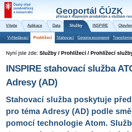
Geoportál ČÚZK
přístup k mapovým produktům a službám res
Vítejte
Aplikace
Data
Služby
INSPIRE
Otevřen
Vyhledávací
Prohlížecí
Stahovací
Geoprocessingové
Transforma
Nyní jste zde:
Služby / Prohlížecí / Prohlížecí služ
INSPIRE stahovací služba A
Adresy (AD)
Stahovací služba poskytuje před
pro téma Adresy (AD) podle smě
pomocí technologie Atom. Služba