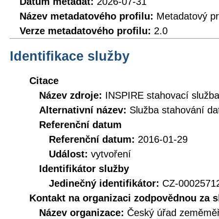
Datum metadat:
2026-07-31
Název metadatového profilu:
Metadatový pr
Verze metadatového profilu:
2.0
Identifikace služby
Citace
Název zdroje:
INSPIRE stahovací služb
Alternativní název:
Služba stahování d
Referenční datum
Referenční datum:
2016-01-29
Událost:
vytvoření
Identifikátor služby
Jedinečný identifikátor:
CZ-000257
Kontakt na organizaci zodpovědnou za s
Název organizace:
Český úřad zeměměři