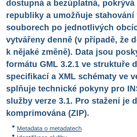
dostupná a bezúplatná, pokrývá
republiky a umožňuje stahování 
souborech po jednotlivých obcí
vytvářeny denně (v případě, že 
k nějaké změně). Data jsou posk
formátu GML 3.2.1 ve struktuře 
specifikací a XML schématy ve ve
splňuje technické pokyny pro I
služby verze 3.1. Pro stažení je 
komprimována (ZIP).
Metadata o metadatech