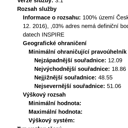
Verze služby:
3.1
Rozsah služby
Informace o rozsahu:
100% území České
12. 2016), ,03% adres nemá definiční bo
datech INSPIRE
Geografické ohraničení
Minimální ohraničující pravoúhelník
Nejzápadnější souřadnice:
12.09
Nejvýchodnější souřadnice:
18.86
Nejjižnější souřadnice:
48.55
Nejsevernější souřadnice:
51.06
Výškový rozsah
Minimální hodnota:
Maximální hodnota:
Výškový systém: