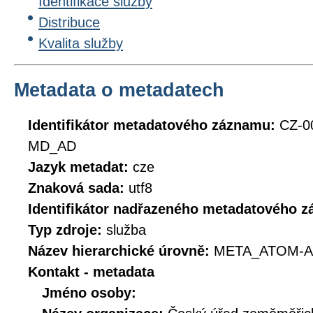
Identifikace služby
Distribuce
Kvalita služby
Metadata o metadatech
Identifikátor metadatového záznamu:
CZ-0
MD_AD
Jazyk metadat:
cze
Znaková sada:
utf8
Identifikátor nadřazeného metadatového 
Typ zdroje:
služba
Název hierarchické úrovně:
META_ATOM-A
Kontakt - metadata
Jméno osoby: