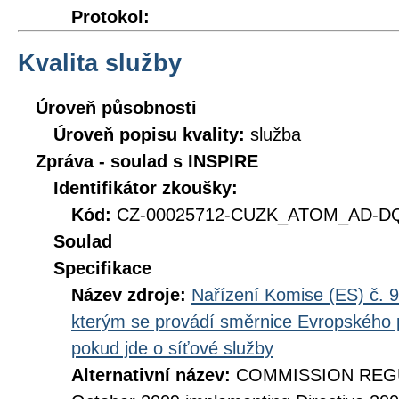
Protokol:
Kvalita služby
Úroveň působnosti
Úroveň popisu kvality:
služba
Zpráva - soulad s INSPIRE
Identifikátor zkoušky:
Kód:
CZ-00025712-CUZK_ATOM_AD-DQ_
Soulad
Specifikace
Název zdroje:
Nařízení Komise (ES) č. 9
kterým se provádí směrnice Evropského 
pokud jde o síťové služby
Alternativní název:
COMMISSION REGUL