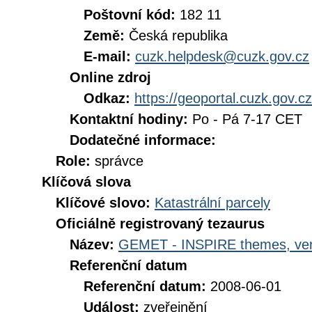
Poštovní kód:
182 11
Země:
Česká republika
E-mail:
cuzk.helpdesk@cuzk.gov.cz
Online zdroj
Odkaz:
https://geoportal.cuzk.gov.cz
Kontaktní hodiny:
Po - Pá 7-17 CET
Dodatečné informace:
Role:
správce
Klíčová slova
Klíčové slovo:
Katastrální parcely
Oficiálně registrovaný tezaurus
Název:
GEMET - INSPIRE themes, ver
Referenční datum
Referenční datum:
2008-06-01
Událost:
zveřejnění