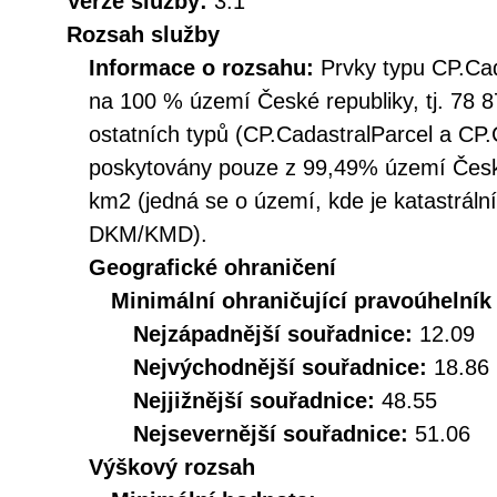
Verze služby:
3.1
Rozsah služby
Informace o rozsahu:
Prvky typu CP.Ca
na 100 % území České republiky, tj. 78 8
ostatních typů (CP.CadastralParcel a CP
poskytovány pouze z 99,49% území České
km2 (jedná se o území, kde je katastráln
DKM/KMD).
Geografické ohraničení
Minimální ohraničující pravoúhelník
Nejzápadnější souřadnice:
12.09
Nejvýchodnější souřadnice:
18.86
Nejjižnější souřadnice:
48.55
Nejsevernější souřadnice:
51.06
Výškový rozsah