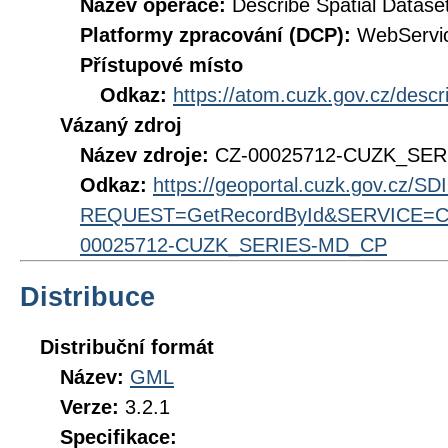
Název operace:
Describe Spatial Datase
Platformy zpracování (DCP):
WebServi
Přístupové místo
Odkaz:
https://atom.cuzk.gov.cz/des
Vázaný zdroj
Název zdroje:
CZ-00025712-CUZK_SE
Odkaz:
https://geoportal.cuzk.gov.cz/S
REQUEST=GetRecordById&SERVICE=CS
00025712-CUZK_SERIES-MD_CP
Distribuce
Distribuční formát
Název:
GML
Verze:
3.2.1
Specifikace: