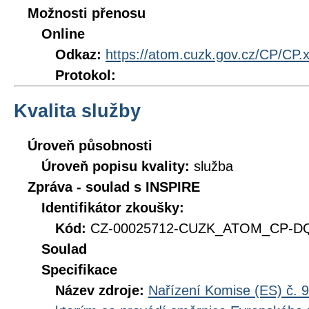
Možnosti přenosu
Online
Odkaz:
https://atom.cuzk.gov.cz/CP/CP.
Protokol:
Kvalita služby
Úroveň působnosti
Úroveň popisu kvality:
služba
Zpráva - soulad s INSPIRE
Identifikátor zkoušky:
Kód:
CZ-00025712-CUZK_ATOM_CP-DQ_
Soulad
Specifikace
Název zdroje:
Nařízení Komise (ES) č. 9