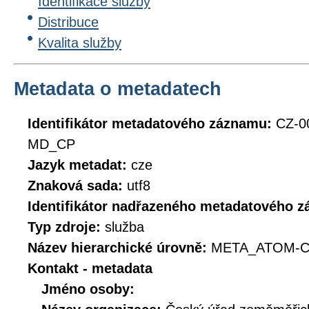
Identifikace služby
Distribuce
Kvalita služby
Metadata o metadatech
Identifikátor metadatového záznamu:
CZ-0
MD_CP
Jazyk metadat:
cze
Znaková sada:
utf8
Identifikátor nadřazeného metadatového 
Typ zdroje:
služba
Název hierarchické úrovně:
META_ATOM-C
Kontakt - metadata
Jméno osoby: