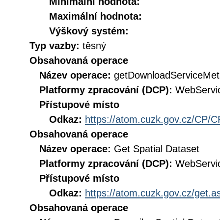
Minimální hodnota:
Maximální hodnota:
Výškový systém:
Typ vazby:
těsný
Obsahovaná operace
Název operace:
getDownloadServiceMet
Platformy zpracování (DCP):
WebServi
Přístupové místo
Odkaz:
https://atom.cuzk.gov.cz/CP/C
Obsahovaná operace
Název operace:
Get Spatial Dataset
Platformy zpracování (DCP):
WebServi
Přístupové místo
Odkaz:
https://atom.cuzk.gov.cz/get
Obsahovaná operace