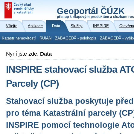
Geoportál ČÚZK
přístup k mapovým produktům a službám res
Vítejte
Aplikace
Data
Služby
INSPIRE
Otevřen
®
®
Katastr nemovitostí
RÚIAN
ZABAGED
- polohopis
ZABAGED
- výšk
Nyní jste zde:
Data
INSPIRE stahovací služba A
Parcely (CP)
Stahovací služba poskytuje před
pro téma Katastrální parcely (C
INSPIRE pomocí technologie Ato