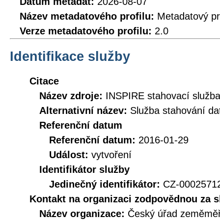
Datum metadat:
2026-08-07
Název metadatového profilu:
Metadatový pr
Verze metadatového profilu:
2.0
Identifikace služby
Citace
Název zdroje:
INSPIRE stahovací služb
Alternativní název:
Služba stahování d
Referenční datum
Referenční datum:
2016-01-29
Událost:
vytvoření
Identifikátor služby
Jedinečný identifikátor:
CZ-000257
Kontakt na organizaci zodpovědnou za s
Název organizace:
Český úřad zeměměři