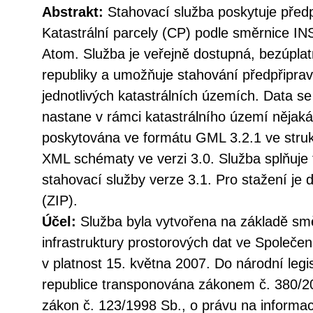
Abstrakt:
Stahovací služba poskytuje před
Katastrální parcely (CP) podle směrnice I
Atom. Služba je veřejně dostupná, bezúpla
republiky a umožňuje stahování předpřipra
jednotlivých katastrálních územích. Data se
nastane v rámci katastrálního území nějak
poskytována ve formátu GML 3.2.1 ve struk
XML schématy ve verzi 3.0. Služba splňuje
stahovací služby verze 3.1. Pro stažení j
(ZIP).
Účel:
Služba byla vytvořena na základě sm
infrastruktury prostorových dat ve Společen
v platnost 15. května 2007. Do národní legi
republice transponována zákonem č. 380/20
zákon č. 123/1998 Sb., o právu na informac