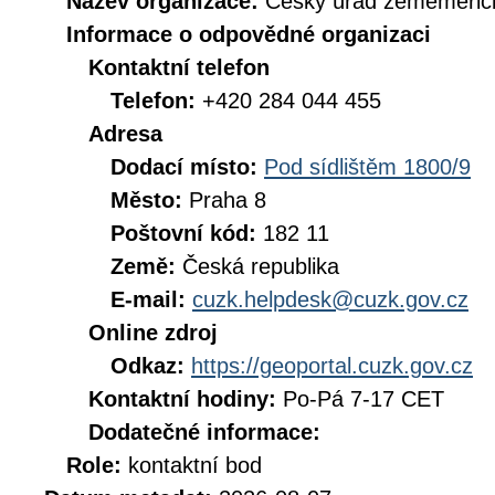
Název organizace:
Český úřad zeměměřick
Informace o odpovědné organizaci
Kontaktní telefon
Telefon:
+420 284 044 455
Adresa
Dodací místo:
Pod sídlištěm 1800/9
Město:
Praha 8
Poštovní kód:
182 11
Země:
Česká republika
E-mail:
cuzk.helpdesk@cuzk.gov.cz
Online zdroj
Odkaz:
https://geoportal.cuzk.gov.cz
Kontaktní hodiny:
Po-Pá 7-17 CET
Dodatečné informace:
Role:
kontaktní bod