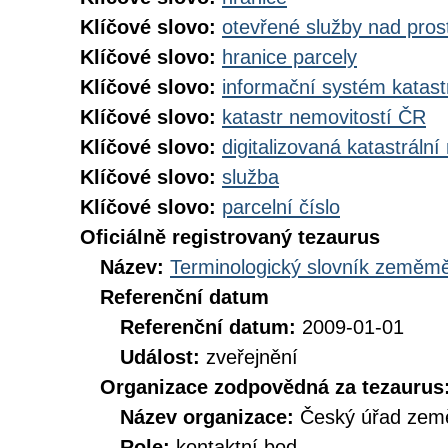
Klíčové slovo:
otevřené služby nad pros
Klíčové slovo:
hranice parcely
Klíčové slovo:
informační systém katast
Klíčové slovo:
katastr nemovitostí ČR
Klíčové slovo:
digitalizovaná katastráln
Klíčové slovo:
služba
Klíčové slovo:
parcelní číslo
Oficiálně registrovaný tezaurus
Název:
Terminologický slovník zeměměř
Referenční datum
Referenční datum:
2009-01-01
Událost:
zveřejnění
Organizace zodpovědná za tezaurus
Název organizace:
Český úřad země
Role:
kontaktní bod