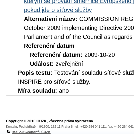
kterým se provádí směrnice Evropského 
pokud jde o síťové služby
Alternativní název:
COMMISSION REGUL
October 2009 implementing Directive 20
Parliament and of the Council as regards
Referenční datum
Referenční datum:
2009-10-20
Událost:
zveřejnění
Popis testu:
Testování souladu síťové služ
INSPIRE pro síťové služby.
Míra souladu:
ano
Copyright © 2010 ČÚZK, Všechna práva vyhrazena
Kontakt: Pod sídlištěm 9/1800, 182 11 Praha 8, tel.: +420 284 041 111, fax: +420 284 04
RSS 2.0 Geoportál ČÚZK