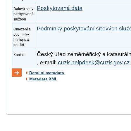
Poskytovaná data
Datové sady
poskytované
službou
Podmínky poskytování síťových slu
Omezení a
podmínky
přístupu a
použití
Český úřad zeměměřický a katastrální
Kontakt
, e-mail:
cuzk.helpdesk@cuzk.gov.cz
Detailní metadata
Metadata XML