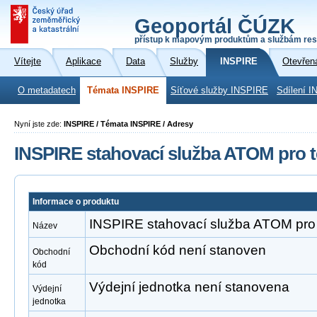
Geoportál ČÚZK
přístup k mapovým produktům a službám res
Vítejte
Aplikace
Data
Služby
INSPIRE
Otevřen
O metadatech
Témata INSPIRE
Síťové služby INSPIRE
Sdílení I
Nyní jste zde:
INSPIRE / Témata INSPIRE / Adresy
INSPIRE stahovací služba ATOM pro t
Informace o produktu
INSPIRE stahovací služba ATOM pro 
Název
Obchodní kód není stanoven
Obchodní
kód
Výdejní jednotka není stanovena
Výdejní
jednotka