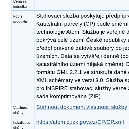
Cena za
jednotku
Stahovací služba poskytuje předpřip
Popis
produktu
Katastrální parcely (CP) podle směr
technologie Atom. Služba je veřejně 
pokrývá celé území České republiky
předpřipravené datové soubory po jed
územích. Data se vytvářejí denně (p
katastrálního území nějaká změna). 
formátu GML 3.2.1 ve struktuře dané 
XML schématy ve verzi 3.0. Služba s
pro INSPIRE stahovací služby verze 3
sada komprimována (ZIP).
Stáhnout dokument vlastnosti služby
Vlastnosti
služby
https://atom.cuzk.gov.cz/CP/CP.xml
Lokalizace
služby