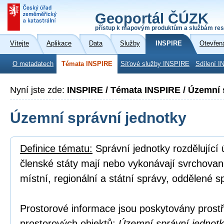
Geoportál ČÚZK
přístup k mapovým produktům a službám res
Vítejte
Aplikace
Data
Služby
INSPIRE
Otevřen
O metadatech
Témata INSPIRE
Síťové služby INSPIRE
Sdílení I
Nyní jste zde:
INSPIRE / Témata INSPIRE / Územní 
Územní správní jednotky
Definice tématu:
Správní jednotky rozdělující
členské státy mají nebo vykonávají svrchovan
místní, regionální a státní správy, oddělené s
Prostorové informace jsou poskytovány prostř
prostorových objektů:
Územní správní jednotka