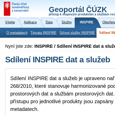
Geoportál ČÚZK
přístup k mapovým produktům a službám res
Vítejte
Aplikace
Data
Služby
INSPIRE
Otevřen
O metadatech
Témata INSPIRE
Síťové služby INSPIRE
Sdílení I
Nyní jste zde:
INSPIRE / Sdílení INSPIRE dat a služ
Sdílení INSPIRE dat a služeb
Sdílení INSPIRE dat a služeb je upraveno na
268/2010, které stanovuje harmonizované po
prostorových dat a službám prostorových dat
přístupu pro jednotlivé produkty jsou zapsány
metadatech.