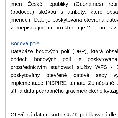
jmen České republiky (Geonames) repr
(bodovou) složkou s atributy, které obsa
jménech. Dále je poskytována otevřená dat
Zeměpisná jména, pro kterou je Geonames zd
Bodová pole
Databáze bodových polí (DBP), která obsa
bodech bodových polí je poskytován
prostřednictvím stahovací služby WFS - 
poskytovány otevřené datové sady v
implementace INSPIRE tématu Zeměpisné s
sítí a data podrobného gravimetrického kva
Otevřená data resortu ČÚZK publikovaná dle