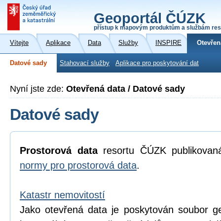
Geoportál ČÚZK
přístup k mapovým produktům a službám res
Vítejte
Aplikace
Data
Služby
INSPIRE
Otevřen
Datové sady
Stahovací služby
Aplikace pro poskytování dat
Nyní jste zde:
Otevřená data / Datové sady
Datové sady
Prostorová data
resortu ČÚZK publikova
normy pro prostorová data
.
Katastr nemovitostí
Jako otevřená data je poskytován soubor geo