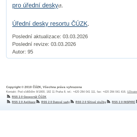
pro úřední desky
.
Úřední desky resortu ČÚZK
.
Poslední aktualizace: 03.03.2026
Poslední revize:
03.03.2026
Autor: 95
Copyright © 2010 ČÚZK, Všechna práva vyhrazena
Kontakt: Pod sídlištěm 9/1800, 182 11 Praha 8, tel.: +420 284 041 111, fax: +420 284 041 416,
Uživate
RSS 2.0 Geoportál ČÚZK
RSS 2.0 Aplikace
RSS 2.0 Datové sady
RSS 2.0 Síťové služby
RSS 2.0 INSPIRE