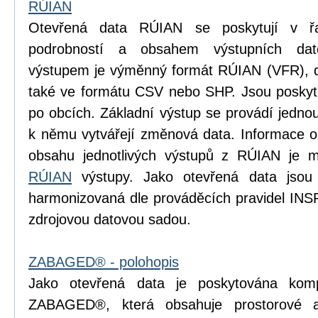
RÚIAN
Otevřená data RÚIAN se poskytují v řad
podrobností a obsahem výstupních dat
výstupem je výměnný formát RÚIAN (VFR), dí
také ve formátu CSV nebo SHP. Jsou poskyto
po obcích. Základní výstup se provádí jedn
k němu vytvářejí změnová data. Informace o p
obsahu jednotlivých výstupů z RÚIAN je m
RÚIAN
výstupy. Jako otevřená data jsou
harmonizovaná dle prováděcích pravidel INS
zdrojovou datovou sadou.
ZABAGED® - polohopis
Jako otevřená data je poskytována komp
ZABAGED®, která obsahuje prostorové 