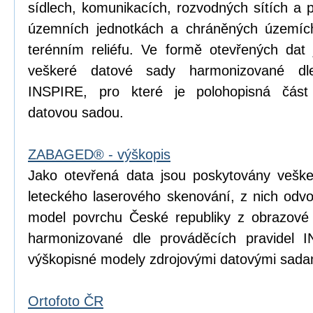
sídlech, komunikacích, rozvodných sítích a 
územních jednotkách a chráněných územích
terénním reliéfu. Ve formě otevřených dat 
veškeré datové sady harmonizované dle
INSPIRE, pro které je polohopisná čá
datovou sadou.
ZABAGED® - výškopis
Jako otevřená data jsou poskytovány vešk
leteckého laserového skenování, z nich odvoz
model povrchu České republiky z obrazové
harmonizované dle prováděcích pravidel I
výškopisné modely zdrojovými datovými sada
Ortofoto ČR