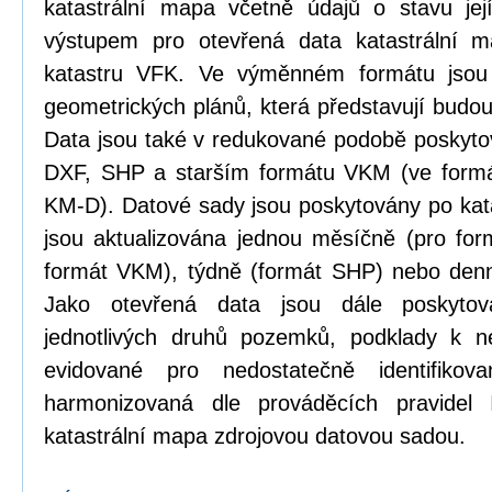
katastrální mapa včetně údajů o stavu její
výstupem pro otevřená data katastrální 
katastru VFK. Ve výměnném formátu jsou
geometrických plánů, která představují budou
Data jsou také v redukované podobě poskyt
DXF, SHP a starším formátu VKM (ve formá
KM-D). Datové sady jsou poskytovány po kat
jsou aktualizována jednou měsíčně (pro form
formát VKM), týdně (formát SHP) nebo den
Jako otevřená data jsou dále poskytová
jednotlivých druhů pozemků, podklady k n
evidované pro nedostatečně identifikov
harmonizovaná dle prováděcích pravidel
katastrální mapa zdrojovou datovou sadou.