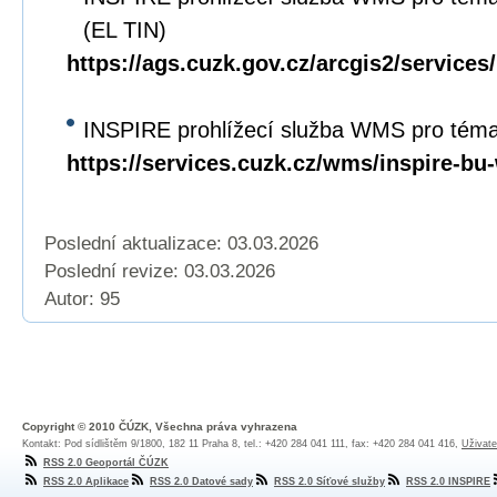
(EL TIN)
https://ags.cuzk.gov.cz/arcgis2/servi
INSPIRE prohlížecí služba WMS pro tém
https://services.cuzk.cz/wms/inspire-b
Poslední aktualizace: 03.03.2026
Poslední revize:
03.03.2026
Autor: 95
Copyright © 2010 ČÚZK, Všechna práva vyhrazena
Kontakt: Pod sídlištěm 9/1800, 182 11 Praha 8, tel.: +420 284 041 111, fax: +420 284 041 416,
Uživate
RSS 2.0 Geoportál ČÚZK
RSS 2.0 Aplikace
RSS 2.0 Datové sady
RSS 2.0 Síťové služby
RSS 2.0 INSPIRE