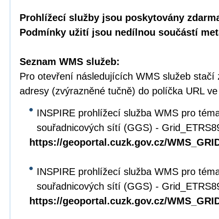
Prohlížecí služby jsou poskytovány zdarma
Podmínky užití jsou nedílnou součástí met
Seznam WMS služeb:
Pro otevření následujících WMS služeb stačí
adresy (zvýrazněné tučně) do políčka URL ve
INSPIRE prohlížecí služba WMS pro tém
souřadnicových sítí (GGS) - Grid_ETRS
https://geoportal.cuzk.gov.cz/WMS_G
INSPIRE prohlížecí služba WMS pro tém
souřadnicových sítí (GGS) - Grid_ETRS
https://geoportal.cuzk.gov.cz/WMS_G