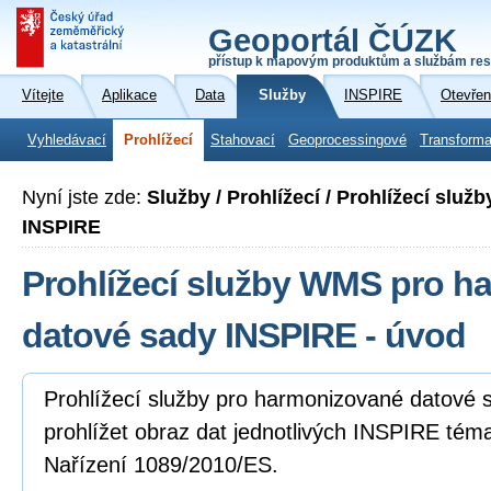
Geoportál ČÚZK
přístup k mapovým produktům a službám res
Vítejte
Aplikace
Data
Služby
INSPIRE
Otevřen
Vyhledávací
Prohlížecí
Stahovací
Geoprocessingové
Transforma
Nyní jste zde:
Služby / Prohlížecí / Prohlížecí slu
INSPIRE
Prohlížecí služby WMS pro h
datové sady INSPIRE - úvod
Prohlížecí služby pro harmonizované datové
prohlížet obraz dat jednotlivých INSPIRE tém
Nařízení 1089/2010/ES.