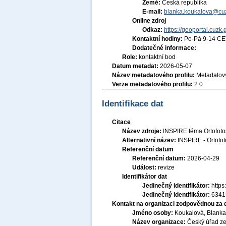
Země:
Česká republika
E-mail:
blanka.koukalova@cuz
Online zdroj
Odkaz:
https://geoportal.cuzk.
Kontaktní hodiny:
Po-Pá 9-14 CE
Dodatečné informace:
Role:
kontaktní bod
Datum metadat:
2026-05-07
Název metadatového profilu:
Metadatový
Verze metadatového profilu:
2.0
Identifikace dat
Citace
Název zdroje:
INSPIRE téma Ortofoto
Alternativní název:
INSPIRE - Ortofot
Referenční datum
Referenční datum:
2026-04-29
Událost:
revize
Identifikátor dat
Jedinečný identifikátor:
http
Jedinečný identifikátor:
6341
Kontakt na organizaci zodpovědnou za 
Jméno osoby:
Koukalová, Blanka,
Název organizace:
Český úřad ze