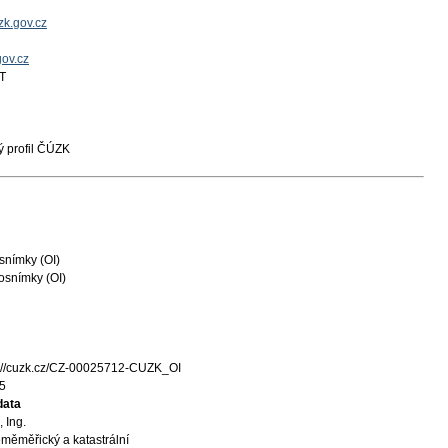
k.gov.cz
gov.cz
T
 profil ČÚZK
snímky (OI)
osnímky (OI)
s://cuzk.cz/CZ-00025712-CUZK_OI
5
data
 Ing.
měměřický a katastrální