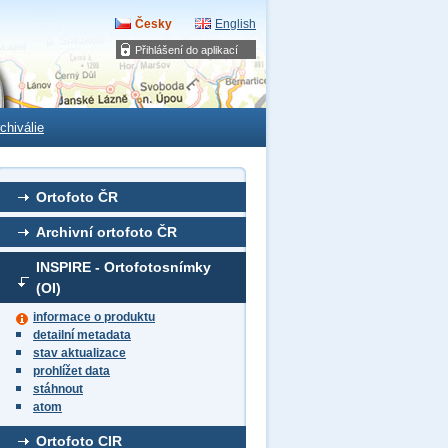
Česky
English
Přihlášení do aplikací
chiválie
Ortofoto ČR
Archivní ortofoto ČR
INSPIRE - Ortofotosnímky
(OI)
informace o produktu
detailní metadata
stav aktualizace
prohlížet data
stáhnout
atom
Ortofoto CIR