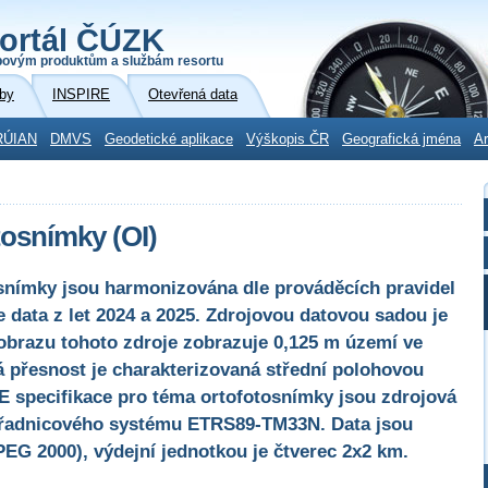
ortál ČÚZK
povým produktům a službám resortu
by
INSPIRE
Otevřená data
RÚIAN
DMVS
Geodetické aplikace
Výškopis ČR
Geografická jména
Ar
osnímky (OI)
snímky jsou harmonizována dle prováděcích pravidel
 data z let 2024 a 2025. Zdrojovou datovou sadou je
 obrazu tohoto zdroje zobrazuje 0,125 m území ve
á přesnost je charakterizovaná střední polohovou
E specifikace pro téma ortofotosnímky jsou zdrojová
uřadnicového systému ETRS89-TM33N. Data jsou
EG 2000), výdejní jednotkou je čtverec 2x2 km.