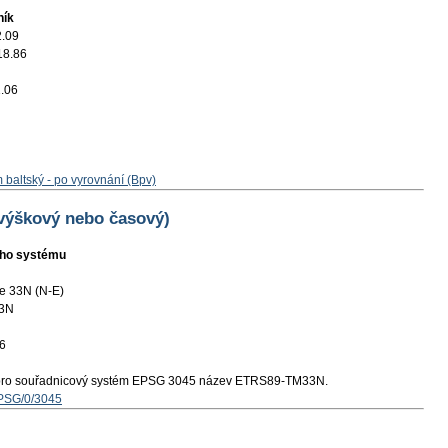
ník
2.09
18.86
.06
 baltský - po vyrovnání (Bpv)
 výškový nebo časový)
ního systému
e 33N (N-E)
3N
6
pro souřadnicový systém EPSG 3045 název ETRS89-TM33N.
EPSG/0/3045