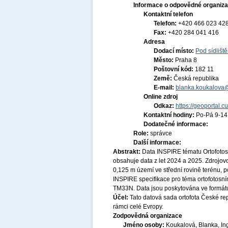
Informace o odpovědné organiza
Kontaktní telefon
Telefon:
+420 466 023 42
Fax:
+420 284 041 416
Adresa
Dodací místo:
Pod sídlišt
Město:
Praha 8
Poštovní kód:
182 11
Země:
Česká republika
E-mail:
blanka.koukalova
Online zdroj
Odkaz:
https://geoportal.c
Kontaktní hodiny:
Po-Pá 9-1
Dodatečné informace:
Role:
správce
Další informace:
Abstrakt:
Data INSPIRE tématu Ortofoto
obsahuje data z let 2024 a 2025. Zdrojov
0,125 m území ve střední rovině terénu, 
INSPIRE specifikace pro téma ortofotos
TM33N. Data jsou poskytována ve formátu 
Účel:
Tato datová sada ortofota České re
rámci celé Evropy.
Zodpovědná organizace
Jméno osoby:
Koukalová, Blanka, In