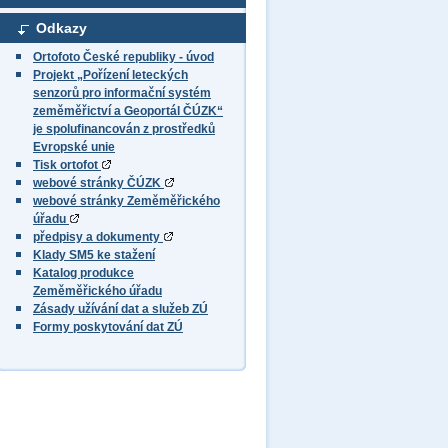
Odkazy
Ortofoto České republiky - úvod
Projekt „Pořízení leteckých
senzorů pro informační systém
zeměměřictví a Geoportál ČÚZK“
je spolufinancován z prostředků
Evropské unie
Tisk ortofot
webové stránky ČÚZK
webové stránky Zeměměřického
úřadu
předpisy a dokumenty
Klady SM5 ke stažení
Katalog produkce
Zeměměřického úřadu
Zásady užívání dat a služeb ZÚ
Formy poskytování dat ZÚ