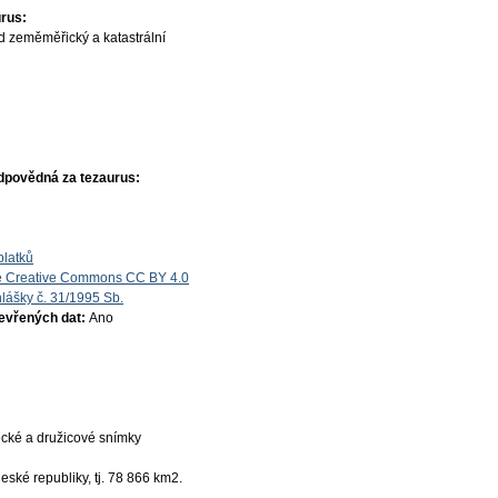
rus:
d zeměměřický a katastrální
dpovědná za tezaurus:
platků
e Creative Commons CC BY 4.0
lášky č. 31/1995 Sb.
tevřených dat:
Ano
ecké a družicové snímky
ské republiky, tj. 78 866 km2.