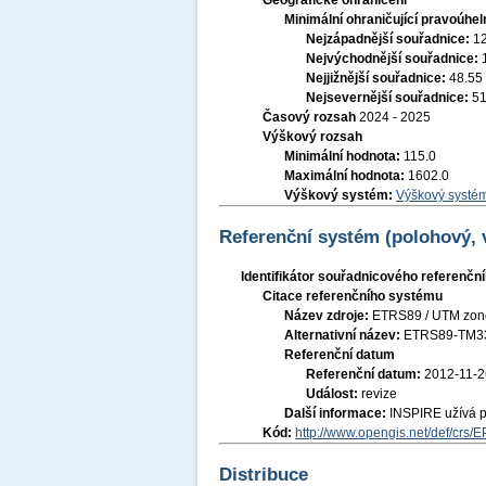
Geografické ohraničení
Minimální ohraničující pravoúhel
Nejzápadnější souřadnice:
1
Nejvýchodnější souřadnice:
Nejjižnější souřadnice:
48.55
Nejsevernější souřadnice:
51
Časový rozsah
2024 - 2025
Výškový rozsah
Minimální hodnota:
115.0
Maximální hodnota:
1602.0
Výškový systém:
Výškový systém
Referenční systém (polohový,
Identifikátor souřadnicového referenč
Citace referenčního systému
Název zdroje:
ETRS89 / UTM zon
Alternativní název:
ETRS89-TM3
Referenční datum
Referenční datum:
2012-11-2
Událost:
revize
Další informace:
INSPIRE užívá 
Kód:
http://www.opengis.net/def/crs/
Distribuce