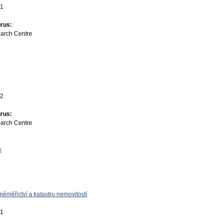
01
rus:
earch Centre
22
rus:
earch Centre
k
ěměřictví a katastru nemovitostí
01