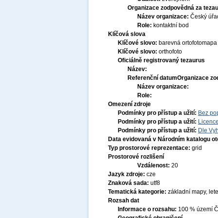
Organizace zodpovědná za tezau
Název organizace:
Český úřa
Role:
kontaktní bod
Klíčová slova
Klíčové slovo:
barevná ortofotomapa
Klíčové slovo:
orthofoto
Oficiálně registrovaný tezaurus
Název:
Referenční datum
Organizace zo
Název organizace:
Role:
Omezení zdroje
Podmínky pro přístup a užití:
Bez po
Podmínky pro přístup a užití:
Licenc
Podmínky pro přístup a užití:
Dle Vyh
Data evidovaná v Národním katalogu o
Typ prostorové reprezentace:
grid
Prostorové rozlišení
Vzdálenost:
20
Jazyk zdroje:
cze
Znaková sada:
utf8
Tematická kategorie:
základní mapy, let
Rozsah dat
Informace o rozsahu:
100 % území Če