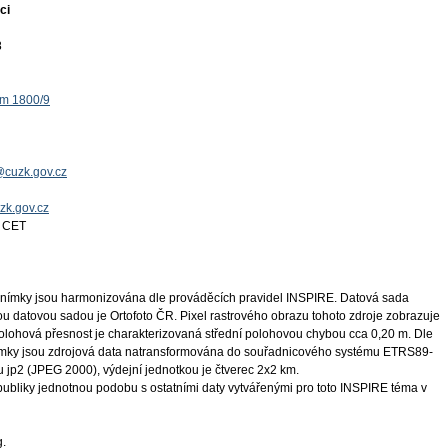
ci
8
ěm 1800/9
@cuzk.gov.cz
uzk.gov.cz
4 CET
snímky jsou harmonizována dle prováděcích pravidel INSPIRE. Datová sada
ou datovou sadou je Ortofoto ČR. Pixel rastrového obrazu tohoto zdroje zobrazuje
polohová přesnost je charakterizovaná střední polohovou chybou cca 0,20 m. Dle
nímky jsou zdrojová data natransformována do souřadnicového systému ETRS89-
jp2 (JPEG 2000), výdejní jednotkou je čtverec 2x2 km.
publiky jednotnou podobu s ostatními daty vytvářenými pro toto INSPIRE téma v
g.