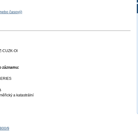
 nebo časový)
Z-CUZK-OI
ho záznamu:
SERIES
g.
ěřický a katastrální
1800/9