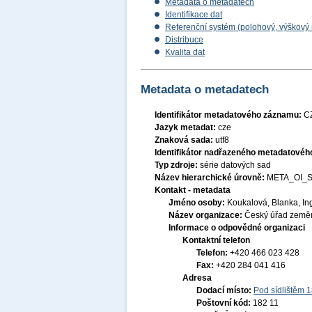
Metadata o metadatech
Identifikace dat
Referenční systém (polohový, výškový
Distribuce
Kvalita dat
Metadata o metadatech
Identifikátor metadatového záznamu:
C
Jazyk metadat:
cze
Znaková sada:
utf8
Identifikátor nadřazeného metadatové
Typ zdroje:
série datových sad
Název hierarchické úrovně:
META_OI_
Kontakt - metadata
Jméno osoby:
Koukalová, Blanka, In
Název organizace:
Český úřad zeměm
Informace o odpovědné organizaci
Kontaktní telefon
Telefon:
+420 466 023 428
Fax:
+420 284 041 416
Adresa
Dodací místo:
Pod sídlištěm 
Poštovní kód:
182 11