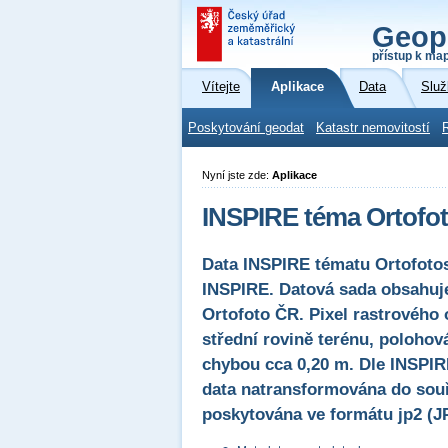
Geop
přístup k ma
Vítejte
Aplikace
Data
Služ
Poskytování geodat
Katastr nemovitostí
Nyní jste zde:
Aplikace
INSPIRE téma Ortofot
Data INSPIRE tématu Ortofoto
INSPIRE. Datová sada obsahuje
Ortofoto ČR. Pixel rastrového
střední rovině terénu, polohov
chybou cca 0,20 m. Dle INSPIR
data natransformována do so
poskytována ve formátu jp2 (JP