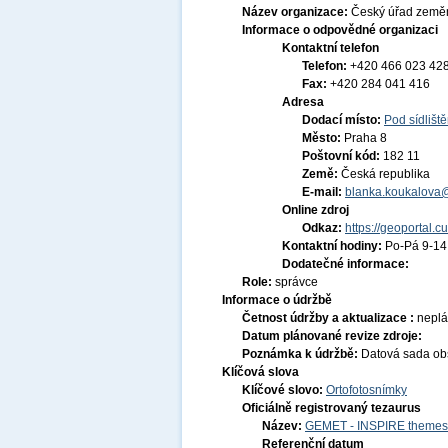
Název organizace:
Český úřad zeměm
Informace o odpovědné organizaci
Kontaktní telefon
Telefon:
+420 466 023 42
Fax:
+420 284 041 416
Adresa
Dodací místo:
Pod sídlišt
Město:
Praha 8
Poštovní kód:
182 11
Země:
Česká republika
E-mail:
blanka.koukalova
Online zdroj
Odkaz:
https://geoportal.c
Kontaktní hodiny:
Po-Pá 9-1
Dodatečné informace:
Role:
správce
Informace o údržbě
Četnost údržby a aktualizace :
nepl
Datum plánované revize zdroje:
Poznámka k údržbě:
Datová sada obs
Klíčová slova
Klíčové slovo:
Ortofotosnímky
Oficiálně registrovaný tezaurus
Název:
GEMET - INSPIRE themes,
Referenční datum