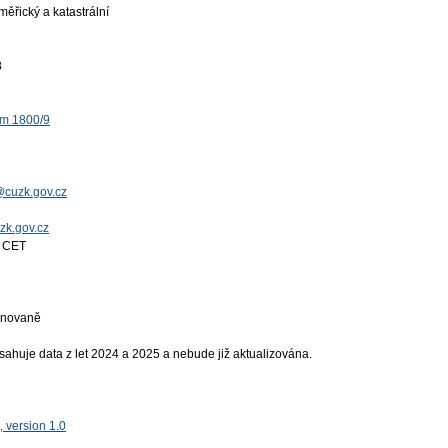
ěřický a katastrální
8
ěm 1800/9
@cuzk.gov.cz
uzk.gov.cz
4 CET
ánovaně
ahuje data z let 2024 a 2025 a nebude již aktualizována.
 version 1.0