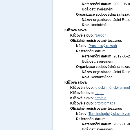
Referenční datum:
2008-06-
Událost:
zveřejnění
Organizace zodpovědná za tezau
Název organizace:
Joint Res
Role:
kontaktní bod
Klíčová slova
Klíčové slovo:
Národní
Oficiálně registrovaný tezaurus
Název:
Prostorový rozsah
Referenční datum
Referenční datum:
2019-05-
Událost:
zveřejnění
Organizace zodpovědná za tezau
Název organizace:
Joint Res
Role:
kontaktní bod
Klíčová slova
Klíčové slovo:
letecký měřický sníme
Klíčové slovo:
mapa
Klíčové slovo:
ortofoto
Klíčové slovo:
ortofotomapa
Oficiálně registrovaný tezaurus
Název:
Terminologický slovník zem
Referenční datum
Referenční datum:
2009-01-
Událost:
zveřejnění