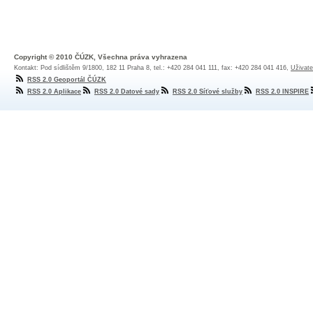
Copyright © 2010 ČÚZK, Všechna práva vyhrazena
Kontakt: Pod sídlištěm 9/1800, 182 11 Praha 8, tel.: +420 284 041 111, fax: +420 284 041 416,
Uživate
RSS 2.0 Geoportál ČÚZK
RSS 2.0 Aplikace
RSS 2.0 Datové sady
RSS 2.0 Síťové služby
RSS 2.0 INSPIRE