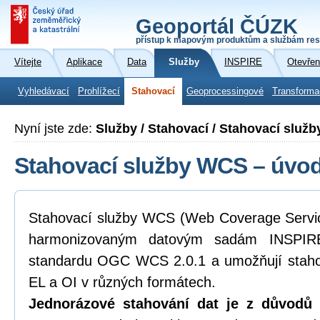
Geoportál ČÚZK
přístup k mapovým produktům a službám res
Vítejte
Aplikace
Data
Služby
INSPIRE
Otevřen
Vyhledávací
Prohlížecí
Stahovací
Geoprocessingové
Transforma
Nyní jste zde:
Služby / Stahovací / Stahovací služ
Stahovací služby WCS – úvod
Stahovací služby WCS (Web Coverage Service
harmonizovaným datovým sadám INSPIRE
standardu OGC WCS 2.0.1 a umožňují staho
EL a OI v různých formátech.
Jednorázové stahování dat je z důvodů k