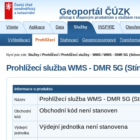
Geoportál ČÚZK
přístup k mapovým produktům a službám res
Vítejte
Aplikace
Data
Služby
INSPIRE
Otevřen
Vyhledávací
Prohlížecí
Stahovací
Geoprocessingové
Transforma
Nyní jste zde:
Služby / Prohlížecí / Prohlížecí služby - WMS / WMS - DMR 5G (Stíno
Prohlížecí služba WMS - DMR 5G (Stín
Informace o produktu
Prohlížecí služba WMS - DMR 5G (Stí
Název
Obchodní kód není stanoven
Obchodní
kód
Výdejní jednotka není stanovena
Výdejní
jednotka