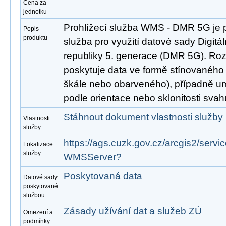
Cena za
jednotku
Prohlížecí služba WMS - DMR 5G je 
Popis
produktu
služba pro využití datové sady Digitá
republiky 5. generace (DMR 5G). Ro
poskytuje data ve formě stínovaného 
škále nebo obarveného), případně um
podle orientace nebo sklonitosti svah
Stáhnout dokument vlastnosti služby
Vlastnosti
služby
https://ags.cuzk.gov.cz/arcgis2/serv
Lokalizace
služby
WMSServer?
Poskytovaná data
Datové sady
poskytované
službou
Zásady užívání dat a služeb ZÚ
Omezení a
podmínky