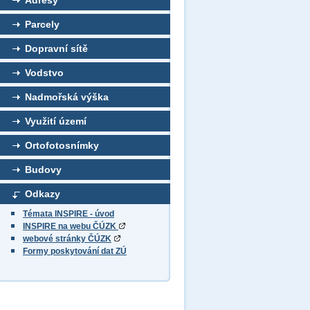
Adresy
Parcely
Dopravní sítě
Vodstvo
Nadmořská výška
Využití území
Ortofotosnímky
Budovy
Odkazy
Témata INSPIRE - úvod
INSPIRE na webu ČÚZK
webové stránky ČÚZK
Formy poskytování dat ZÚ