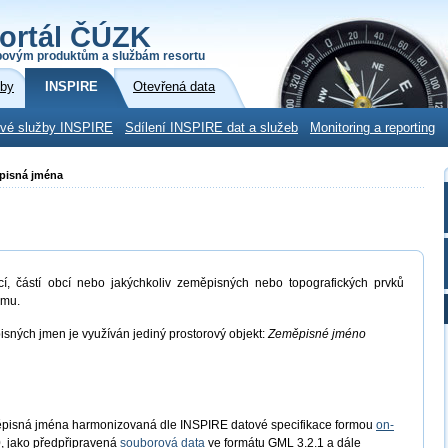
ortál ČÚZK
povým produktům a službám resortu
žby
INSPIRE
Otevřená data
ové služby INSPIRE
Sdílení INSPIRE dat a služeb
Monitoring a reporting
ěpisná jména
cí, částí obcí nebo jakýchkoliv zeměpisných nebo topografických prvků
amu.
isných jmen je využíván jediný prostorový objekt:
Zeměpisné jméno
ěpisná jména harmonizovaná dle INSPIRE datové specifikace formou
on-
, jako předpřipravená
souborová data
ve formátu GML 3.2.1 a dále