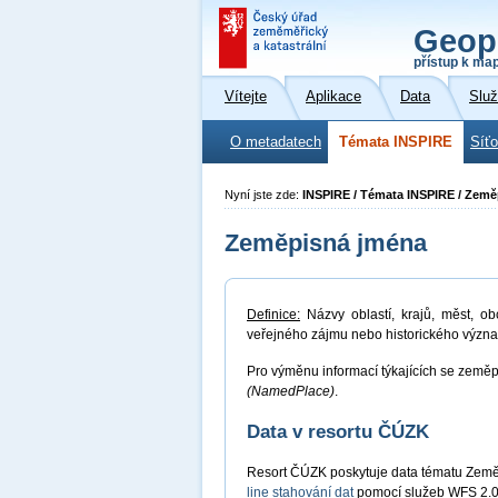
Geop
přístup k ma
Vítejte
Aplikace
Data
Slu
O metadatech
Témata INSPIRE
Síť
Nyní jste zde:
INSPIRE / Témata INSPIRE / Zem
Zeměpisná jména
Definice:
Názvy oblastí, krajů, měst, ob
veřejného zájmu nebo historického význ
Pro výměnu informací týkajících se zeměp
(NamedPlace)
.
Data v resortu ČÚZK
Resort ČÚZK poskytuje data tématu Zem
line stahování dat
pomocí služeb WFS 2.0