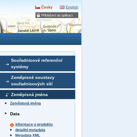
Česky
English
Přihlášení do aplikací
Souřadnicové referenční
systémy
Zeměpisné soustavy
souřadnicových sítí
Zeměpisná jména
Zeměpisná jména
Data
informace o produktu
detailní metadata
Metadata XML