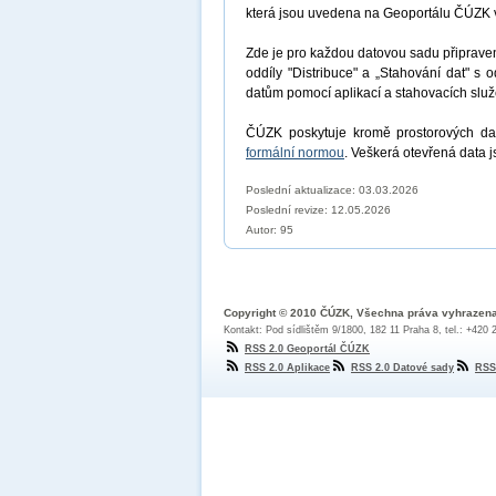
která jsou uvedena na Geoportálu ČÚZK 
Zde je pro každou datovou sadu připrav
oddíly "Distribuce" a „Stahování dat" s 
datům pomocí aplikací a stahovacích sl
ČÚZK poskytuje kromě prostorových dat
formální normou
. Veškerá otevřená data 
Poslední aktualizace: 03.03.2026
Poslední revize:
12.05.2026
Autor: 95
Copyright © 2010 ČÚZK, Všechna práva vyhrazen
Kontakt: Pod sídlištěm 9/1800, 182 11 Praha 8, tel.: +420
RSS 2.0 Geoportál ČÚZK
RSS 2.0 Aplikace
RSS 2.0 Datové sady
RSS