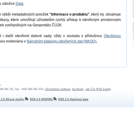
v záložce
Data
.
en výběr metadatových položek
"Informace o produktu"
, který mj. obsahuje
odkazy, které umožňují uživatelům rychlý přístup k otevřeným prostorovým
užeb zveřejněných na Geoportálu ČÚZK.
 i další otevřené datové sady, vždy v souladu s příslušnou
Otevřenou
jsou evidována v
Národním katalogu otevřených dat (NKOD).
a
 284 041 111, fax: +420 284 041 416,
Uživatelská podpora
,
facebook
,
Jak číst RSS kanály
 2.0 Síťové služby
RSS 2.0 INSPIRE
RSS 2.0 Otevřená data