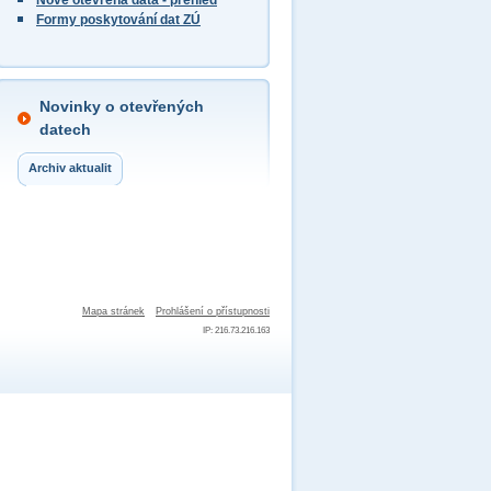
Nově otevřená data - přehled
Formy poskytování dat ZÚ
Novinky o otevřených
datech
Archiv aktualit
Mapa stránek
Prohlášení o přístupnosti
IP: 216.73.216.163