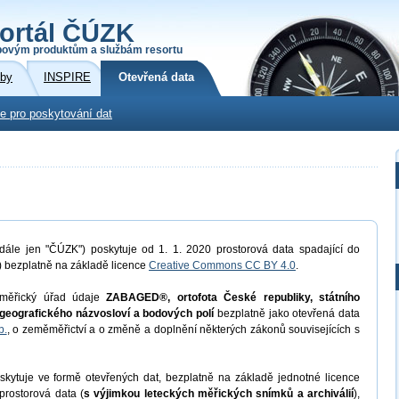
ortál ČÚZK
povým produktům a službám resortu
žby
INSPIRE
Otevřená data
e pro poskytování dat
dále jen "ČÚZK") poskytuje od 1. 1. 2020 prostorová data spadající do
) bezplatně na základě licence
Creative Commons CC BY 4.0
.
měřický úřad údaje
ZABAGED®, ortofota České republiky, státního
geografického názvosloví a bodových polí
bezplatně jako otevřená data
b.
, o zeměměřictví a o změně a doplnění některých zákonů souvisejících s
kytuje ve formě otevřených dat, bezplatně na základě jednotné licence
prostorová data (
s výjimkou leteckých měřických snímků a archiválií
),