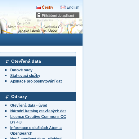
Česky
English
Přihlášení do aplikací
Otevřená data
Datové sady
Stahovací služby
Aplikace pro poskytování dat
Odkazy
Otevřená data - úvod
Národní katalog otevřených dat
Licence Creative Commons CC
BY 4.0
Informace o službách Atom a
OpenSearch