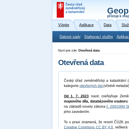
Geop
přístup k ma
Vítejte
Aplikace
Data
Slu
Datové sady
Stahovací služby
Aplikac
Nyní jste zde:
Otevřená data
Otevřená data
Český úřad zeměměřický a katastrální (
kategorie
otevřených dat
(včetně metadat
Od 1. 7. 2023
navíc zveřejňuje Země
mapového díla, databázového souboru 
na základě novely zákona
č. 200/1994 S
jeho zavedením.
To v praxi znamená, že resort ČÚZK pos
Creative Commons CC BY 4.0
, veškerá 