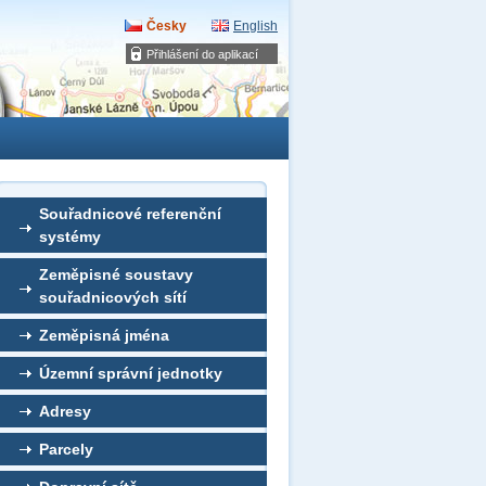
Česky
English
Přihlášení do aplikací
Souřadnicové referenční
systémy
Zeměpisné soustavy
souřadnicových sítí
Zeměpisná jména
Územní správní jednotky
Adresy
Parcely