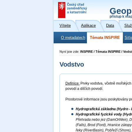
Geop
přístup k ma
Vítejte
Aplikace
Data
Slu
O metadatech
Témata INSPIRE
Síť
Nyní jste zde:
INSPIRE / Témata INSPIRE / Vods
Vodstvo
Definice:
Prvky vodstva, včetně mořských o
povodí a dílčích povodí.
Prostorové informace jsou poskytovány pr
Hydrografická základna (Hydro - 
Hydrografické fyzické vody (Hydr
Přehrada nebo jez (DamOrWeir), D
(Falls), Brod (Ford), Hranice záto
řeky (RiverBasin), Pobřeží (Shore),