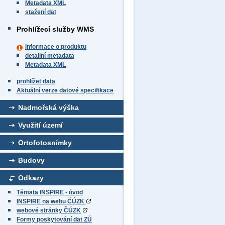
Metadata XML
stažení dat
Prohlížecí služby WMS
informace o produktu
detailní metadata
Metadata XML
prohlížet data
Aktuální verze datové specifikace
Nadmořská výška
Využití území
Ortofotosnímky
Budovy
Odkazy
Témata INSPIRE - úvod
INSPIRE na webu ČÚZK
webové stránky ČÚZK
Formy poskytování dat ZÚ