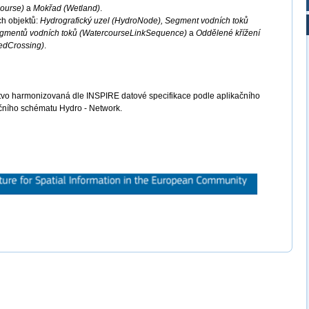
course)
a
Mokřad (Wetland)
.
ch objektů:
Hydrografický uzel (HydroNode), Segment vodních toků
egmentů vodních toků (WatercourseLinkSequence)
a
Oddělené křížení
edCrossing)
.
tvo harmonizovaná dle INSPIRE datové specifikace podle aplikačního
čního schématu Hydro - Network.