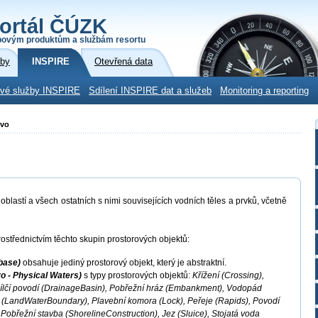
ortál ČÚZK
povým produktům a službám resortu
žby
INSPIRE
Otevřená data
ové služby INSPIRE
Sdílení INSPIRE dat a služeb
Monitoring a reporting
tvo
blastí a všech ostatních s nimi souvisejících vodních těles a prvků, včetně
ostřednictvím těchto skupin prostorových objektů:
base)
obsahuje jediný prostorový objekt, který je abstraktní.
o - Physical Waters)
s typy prostorových objektů:
Křížení (Crossing),
ílčí povodí (DrainageBasin), Pobřežní hráz (Embankment), Vodopád
py (LandWaterBoundary), Plavební komora (Lock), Peřeje (Rapids), Povodí
 Pobřežní stavba (ShorelineConstruction), Jez (Sluice), Stojatá voda