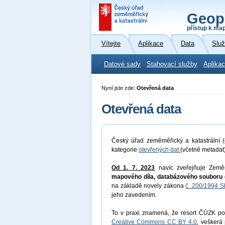
Geop
přístup k ma
Vítejte
Aplikace
Data
Slu
Datové sady
Stahovací služby
Aplikac
Nyní jste zde:
Otevřená data
Otevřená data
Český úřad zeměměřický a katastrální (
kategorie
otevřených dat
(včetně metadat
Od 1. 7. 2023
navíc zveřejňuje Země
mapového díla, databázového souboru 
na základě novely zákona
č. 200/1994 S
jeho zavedením.
To v praxi znamená, že resort ČÚZK pos
Creative Commons CC BY 4.0
, veškerá 