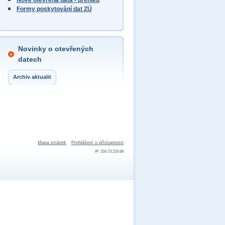
Nově otevřená data - přehled
Formy poskytování dat ZÚ
Novinky o otevřených
datech
Archiv aktualit
Mapa stránek
Prohlášení o přístupnosti
IP: 216.73.216.68