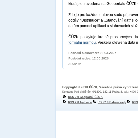
která jsou uvedena na Geoportálu ČÚZK 
Zde je pro každou datovou sadu připrav
oddíly "Distribuce" a „Stahování dat" s 
datům pomocí aplikací a stahovacích sl
ČÚZK poskytuje kromě prostorových dat
formální normou
. Veškerá otevřená data 
Poslední aktualizace: 03.03.2026
Poslední revize:
12.05.2026
Autor: 95
Copyright © 2010 ČÚZK, Všechna práva vyhrazen
Kontakt: Pod sídlištěm 9/1800, 182 11 Praha 8, tel.: +420
RSS 2.0 Geoportál ČÚZK
RSS 2.0 Aplikace
RSS 2.0 Datové sady
RSS