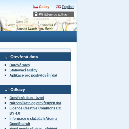
Česky
English
Přihlášení do aplikací
Otevřená data
Datové sady
Stahovací služby
Aplikace pro poskytování dat
Odkazy
Otevřená data - úvod
Národní katalog otevřených dat
Licence Creative Commons CC
BY 4.0
Informace o službách Atom a
OpenSearch