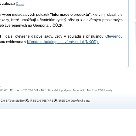
v záložce
Data
.
en výběr metadatových položek
"Informace o produktu"
, který mj. obsahuje
odkazy, které umožňují uživatelům rychlý přístup k otevřeným prostorovým
užeb zveřejněných na Geoportálu ČÚZK.
 i další otevřené datové sady, vždy v souladu s příslušnou
Otevřenou
jsou evidována v
Národním katalogu otevřených dat (NKOD).
a
 284 041 111, fax: +420 284 041 416,
Uživatelská podpora
,
facebook
,
Jak číst RSS kanály
 2.0 Síťové služby
RSS 2.0 INSPIRE
RSS 2.0 Otevřená data