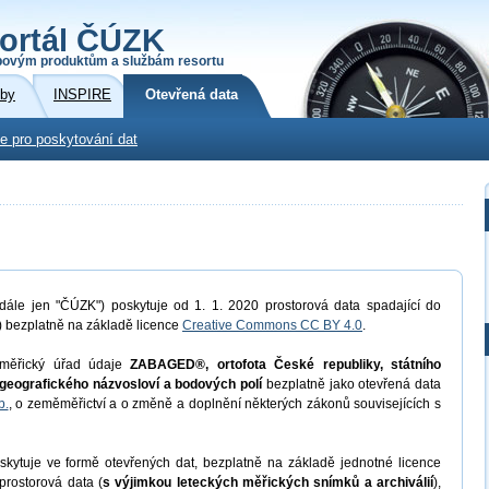
ortál ČÚZK
povým produktům a službám resortu
žby
INSPIRE
Otevřená data
e pro poskytování dat
dále jen "ČÚZK") poskytuje od 1. 1. 2020 prostorová data spadající do
) bezplatně na základě licence
Creative Commons CC BY 4.0
.
měřický úřad údaje
ZABAGED®, ortofota České republiky, státního
geografického názvosloví a bodových polí
bezplatně jako otevřená data
b.
, o zeměměřictví a o změně a doplnění některých zákonů souvisejících s
kytuje ve formě otevřených dat, bezplatně na základě jednotné licence
prostorová data (
s výjimkou leteckých měřických snímků a archiválií
),