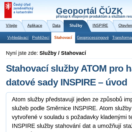
Geoportál ČÚZK
přístup k mapovým produktům a službám res
Vítejte
Aplikace
Data
Služby
INSPIRE
Otevřen
Vyhledávací
Prohlížecí
Stahovací
Geoprocessingové
Transforma
Nyní jste zde:
Služby / Stahovací
Stahovací služby ATOM pro 
datové sady INSPIRE – úvod
Atom služby představují jeden ze způsobů i
služeb podle Směrnice INSPIRE. Atom služb
vytvořené v souladu s požadavky kladenými 
INSPIRE služby stahování dat a umožňují sta