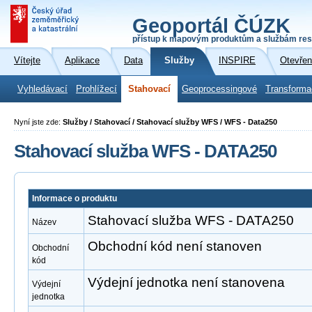
Geoportál ČÚZK
přístup k mapovým produktům a službám res
Vítejte
Aplikace
Data
Služby
INSPIRE
Otevřen
Vyhledávací
Prohlížecí
Stahovací
Geoprocessingové
Transforma
Nyní jste zde:
Služby / Stahovací / Stahovací služby WFS / WFS - Data250
Stahovací služba WFS - DATA250
Informace o produktu
Stahovací služba WFS - DATA250
Název
Obchodní kód není stanoven
Obchodní
kód
Výdejní jednotka není stanovena
Výdejní
jednotka