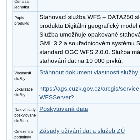
Cena za
jednotku
Stahovací služba WFS – DATA250 slo
Popis
produktu
produktu Digitální geografický model
Služba umožňuje opakované stahován
GML 3.2 a souřadnicovém systému S
standard OGC WFS 2.0.0. Služba m
stahování dat na 10 000 prvků.
Stáhnout dokument vlastnosti služby
Vlastnosti
služby
https://ags.cuzk.gov.cz/arcgis/serv
Lokalizace
služby
WFSServer?
Poskytovaná data
Datové sady
poskytované
službou
Zásady užívání dat a služeb ZÚ
Omezení a
podmínky