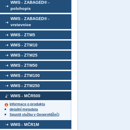
WMS - ZABAGED® -
polohopis
WMS - ZABAGED® -
vrstevnice
WMS - ZTM5
WMS - ZTM10
WMS - ZTM25
WMS - ZTM50
WMS - ZTM100
WMS - ZTM250
WMS - MČR500
informace o produktu
detailní metadata
Spustit službu v Geoprohlížeči
WMS - MČR1M