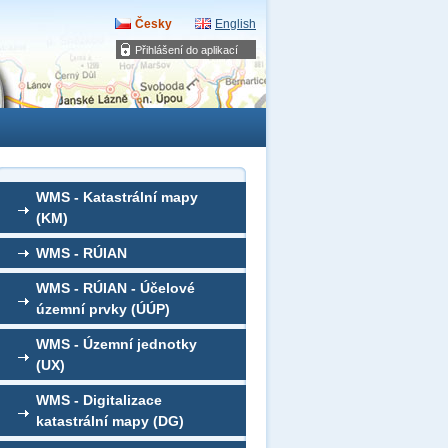
Česky
English
Přihlášení do aplikací
WMS - Katastrální mapy
(KM)
WMS - RÚIAN
WMS - RÚIAN - Účelové
územní prvky (ÚÚP)
WMS - Územní jednotky
(UX)
WMS - Digitalizace
katastrální mapy (DG)