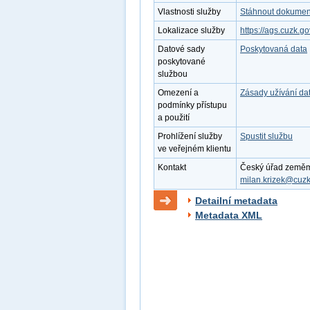
Vlastnosti služby
Stáhnout dokument
Lokalizace služby
https://ags.cuzk.
Datové sady
Poskytovaná data
poskytované
službou
Omezení a
Zásady užívání da
podmínky přístupu
a použití
Prohlížení služby
Spustit službu
ve veřejném klientu
Kontakt
Český úřad zeměměř
milan.krizek@cuzk
Detailní metadata
Metadata XML