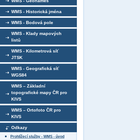
WMS - Geonames
WMS - Historická jména
WMS - Bodová pole
WMS - Klady mapových
listů
WMS - Kilometrová síť
JTSK
WMS - Geografická síť
WGS84
WMS – Základní
topografické mapy ČR pro
KIVS
WMS – Ortofoto ČR pro
KIVS
Odkazy
Prohlížecí služby - WMS - úvod