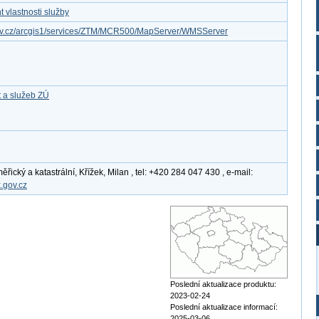
 vlastnosti služby
gov.cz/arcgis1/services/ZTM/MCR500/MapServer/WMSServer
t a služeb ZÚ
ický a katastrální, Křížek, Milan , tel: +420 284 047 430 , e-mail:
.gov.cz
Poslední aktualizace produktu:
2023-02-24
Poslední aktualizace informací:
2025-03-06