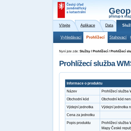
Geop
přístup k ma
Vítejte
Aplikace
Data
Služ
Vyhledávací
Prohlížecí
Stahovací
Nyní jste zde:
Služby / Prohlížecí / Prohlížecí 
Prohlížecí služba WM
Informace o produktu
Název
Prohlížecí služb
Obchodní kód
Obchodní kód nen
Výdejní jednotka
Výdejní jednotka 
Cena za jednotku
Popis produktu
Prohlížecí služba
Mapy České republ