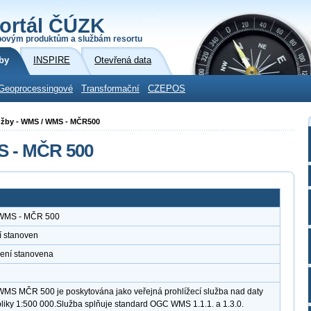
ortál ČÚZK
povým produktům a službám resortu
by
INSPIRE
Otevřená data
Geoprocessingové
Transformační
CZEPOS
služby - WMS / WMS - MČR500
S - MČR 500
a WMS - MČR 500
í stanoven
není stanovena
 WMS MČR 500 je poskytována jako veřejná prohlížecí služba nad daty
iky 1:500 000.Služba splňuje standard OGC WMS 1.1.1. a 1.3.0.